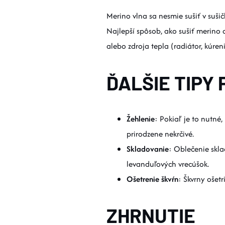
Merino vlna sa nesmie sušiť v suši
Najlepší spôsob, ako sušiť merino
alebo zdroja tepla (radiátor, kúreni
ĎALŠIE TIPY
Žehlenie
: Pokiaľ je to nutné,
prirodzene nekrčivé.
Skladovanie
: Oblečenie skl
levanduľových vrecúšok.
Ošetrenie škvŕn
: Škvrny ošet
ZHRNUTIE