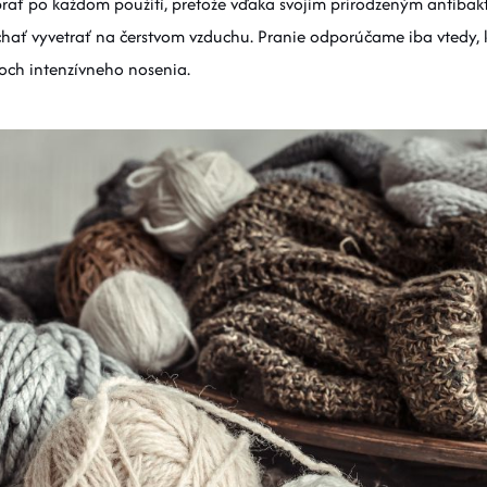
prať po každom použití, pretože vďaka svojim prirodzeným antiba
echať vyvetrať na čerstvom vzduchu. Pranie odporúčame iba vtedy, 
och intenzívneho nosenia.