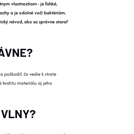
nym vlastnostiam - je ľahké,
achy a je odolné voči baktériám.
tický návod, ako sa správne starať
RÁVNE?
 poškodiť, čo vedie k strate
 kvalitu materiálu aj jeho
 VLNY?