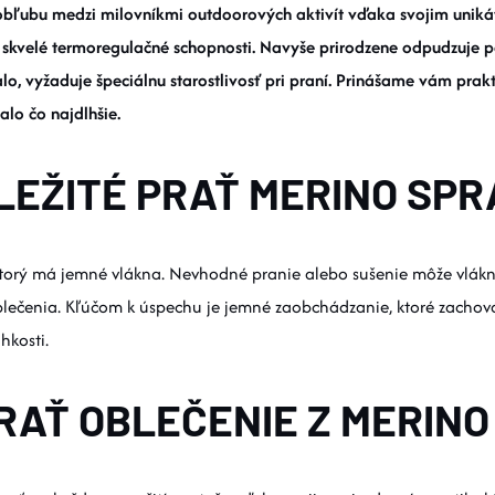
 obľubu medzi milovníkmi outdoorových aktivít vďaka svojim unikát
 skvelé termoregulačné schopnosti. Navyše prirodzene odpudzuje p
alo, vyžaduje špeciálnu starostlivosť pri praní. Prinášame vám prak
lo čo najdlhšie.
LEŽITÉ PRAŤ MERINO SP
ktorý má jemné vlákna. Nevhodné pranie alebo sušenie môže vlákna
oblečenia. Kľúčom k úspechu je jemné zaobchádzanie, ktoré zachová
hkosti.
RAŤ OBLEČENIE Z MERINO