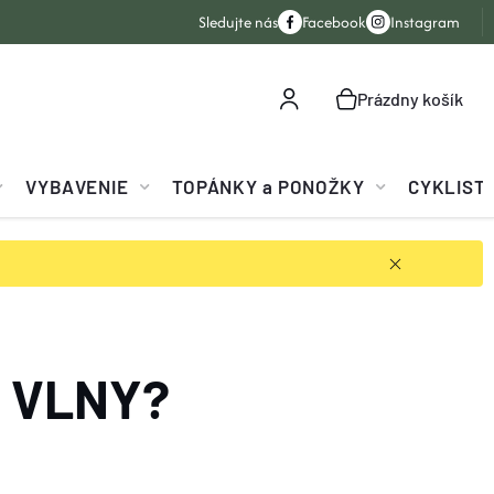
Sledujte nás
Facebook
Instagram
Prázdny košík
NÁKUPNÝ
KOŠÍK
VYBAVENIE
TOPÁNKY a PONOŽKY
CYKLIST
O VLNY?