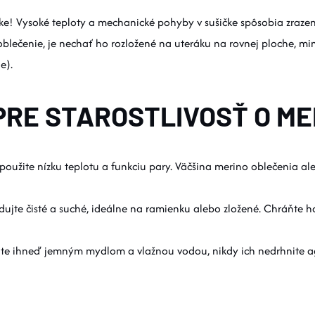
čke! Vysoké teploty a mechanické pohyby v sušičke spôsobia zrazen
 oblečenie, je nechať ho rozložené na uteráku na rovnej ploche, m
e).
 PRE STAROSTLIVOSŤ O M
 použite nízku teplotu a funkciu pary. Väčšina merino oblečenia ale
adujte čisté a suché, ideálne na ramienku alebo zložené. Chráňte
rite ihneď jemným mydlom a vlažnou vodou, nikdy ich nedrhnite a