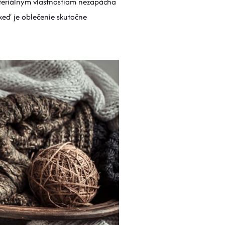
kteriálnym vlastnostiam nezapácha
keď je oblečenie skutočne