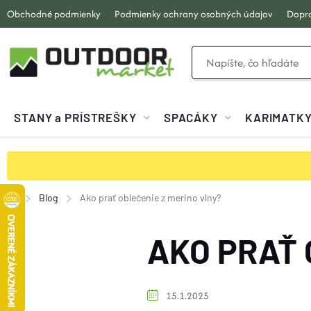
Prejsť
Obchodné podmienky
Podmienky ochrany osobných údajov
Dopra
na
obsah
STANY a PRÍSTREŠKY
SPACÁKY
KARIMATK
Blog
Ako prať oblečenie z merino vlny?
Domov
AKO PRAŤ 
15.1.2025