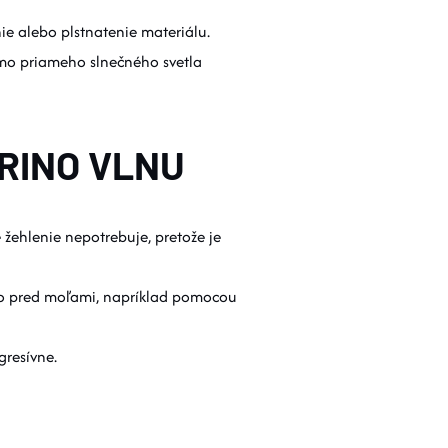
ie alebo plstnatenie materiálu.
imo priameho slnečného svetla
ERINO VLNU
 žehlenie nepotrebuje, pretože je
 ho pred moľami, napríklad pomocou
gresívne.