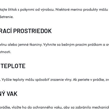
čítajte štítok s pokynmi od výrobcu. Niektoré merino produkty môžu
etrenie.
PRACÍ PROSTRIEDOK
vlnu alebo jemné tkaniny. Vyhnite sa bežným pracím práškom a av
tnosti.
J TEPLOTE
 Vyššie teploty môžu spôsobiť zrazenie vlny. Ak periete v práčke, 
NÝ VAK
 práčke, vložte ho do ochranného vaku, aby sa zabránilo mechani