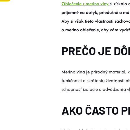
Oblečenie z merino vlny
si získalo
príjemné na dotyk, priedušné a má
Aby si však tieto vlastnosti zachov
o merino oblečenie, aby vám vydrža
PREČO JE DÔ
Merino vlna je prírodný materiál, 
funkčnosti a skráteniu životnosti 
schopnosť izolácie a odvádzania vl
AKO ČASTO P