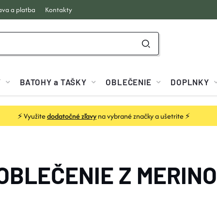
va a platba
Kontakty
Y
BATOHY a TAŠKY
OBLEČENIE
DOPLNKY
⚡ Využite
dodatočné zľavy
na vybrané značky a ušetrite ⚡
OBLEČENIE Z MERIN