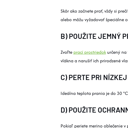
Skôr ako začnete prať, vždy si pre
alebo môžu vyžadovať špeciálne oš
B) POUŽITE JEMNÝ 
Zvoľte
prací prostriedok
určený na 
vlákna a narušiť ich prirodzené vlas
C) PERTE PRI NÍZKE
Ideálna teplota prania je do 30 °C.
D) POUŽITE OCHRAN
Pokiaľ periete merino oblečenie v