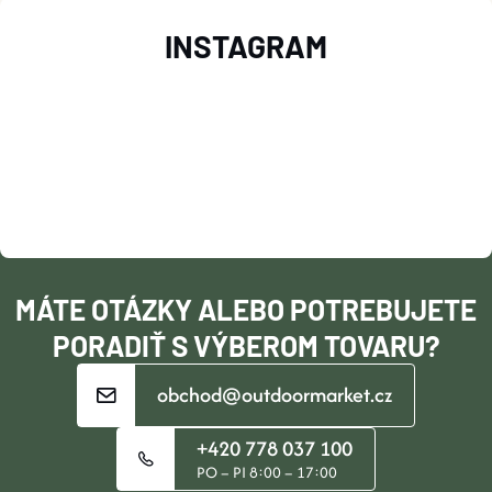
Z
Y
INSTAGRAM
V
Á
Ý
P
P
Ä
I
T
S
U
I
MÁTE OTÁZKY ALEBO POTREBUJETE
E
PORADIŤ S VÝBEROM TOVARU?
obchod@outdoormarket.cz
+420 778 037 100
PO – PI 8:00 – 17:00