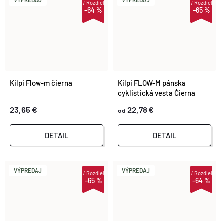
VÝPREDAJ
VÝPREDAJ
i
Rozdiel
i
Rozdiel
–64 %
–65 %
Kilpi Flow-m čierna
Kilpi FLOW-M pánska
cyklistická vesta Čierna
23,65 €
22,78 €
od
DETAIL
DETAIL
VÝPREDAJ
VÝPREDAJ
i
Rozdiel
i
Rozdiel
–65 %
–64 %