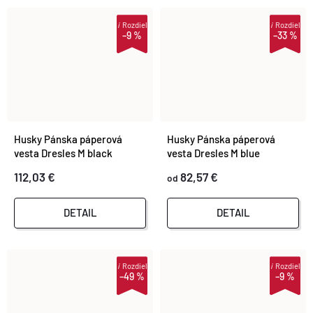
i
Rozdiel
i
Rozdiel
–9 %
–33 %
Husky Pánska páperová
Husky Pánska páperová
vesta Dresles M black
vesta Dresles M blue
112,03 €
82,57 €
od
DETAIL
DETAIL
i
Rozdiel
i
Rozdiel
–49 %
–9 %