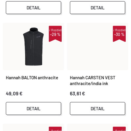
P
P
DETAIL
DETAIL
R
R
O
i
Rozdiel
i
Rozdiel
–29 %
–30 %
O
D
D
U
U
K
Hannah BALTON anthracite
Hannah CARSTEN VEST
K
anthracite/india ink
T
49,09 €
63,61 €
T
O
DETAIL
DETAIL
O
V
V
i
Rozdiel
i
Rozdiel