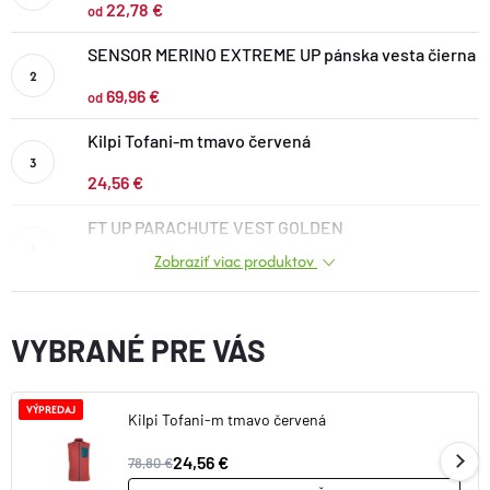
22,78 €
od
DOPLNKY
SENSOR MERINO EXTREME UP pánska vesta čierna
VYBAVENIE
69,96 €
od
Kilpi Tofani-m tmavo červená
TOPÁNKY a PONOŽKY
24,56 €
FT UP PARACHUTE VEST GOLDEN
CYKLISTIKA
Zobraziť viac produktov
74,32 €
Značky
VYBRANÉ PRE VÁS
Obchodné podmienky
Podmienky ochrany osobných údajov
Doprava a platba
VÝPREDAJ
Kontakty
Veľkostné tabuľky
Výmena a vrátenie
Kilpi Tofani-m tmavo červená
Reklamácie
Zľavové kódy
Blog
Moja objednávka
24,56 €
78,80 €