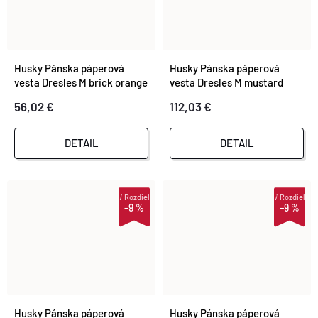
Husky Pánska páperová
Husky Pánska páperová
vesta Dresles M brick orange
vesta Dresles M mustard
56,02 €
112,03 €
DETAIL
DETAIL
i
Rozdiel
i
Rozdiel
–9 %
–9 %
Husky Pánska páperová
Husky Pánska páperová