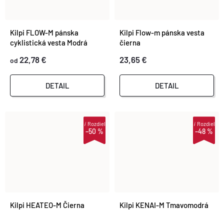
Kilpi FLOW-M pánska
Kilpi Flow-m pánska vesta
cyklistická vesta Modrá
čierna
22,78 €
23,65 €
od
DETAIL
DETAIL
i
Rozdiel
i
Rozdiel
–50 %
–48 %
Kilpi HEATEO-M Čierna
Kilpi KENAI-M Tmavomodrá