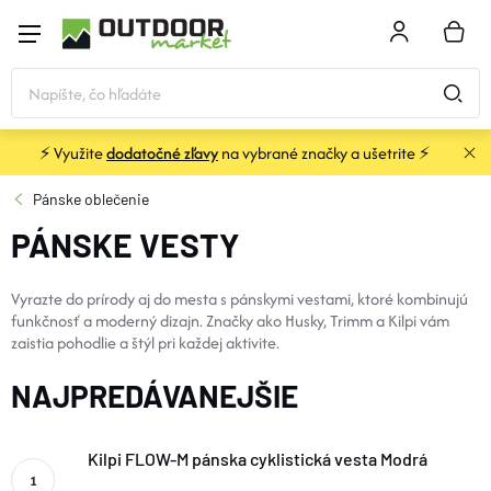
Prejsť
na
NÁKU
obsah
KOŠÍK
⚡ Využite
dodatočné zľavy
na vybrané značky a ušetrite ⚡
STANY a PRÍSTREŠKY
Pánske oblečenie
PÁNSKE VESTY
SPACÁKY
Vyrazte do prírody aj do mesta s pánskymi vestami, ktoré kombinujú
KARIMATKY
funkčnosť a moderný dizajn. Značky ako Husky, Trimm a Kilpi vám
zaistia pohodlie a štýl pri každej aktivite.
BATOHY a TAŠKY
NAJPREDÁVANEJŠIE
OBLEČENIE
Kilpi FLOW-M pánska cyklistická vesta Modrá