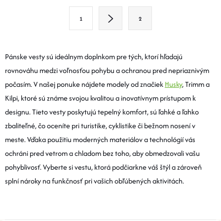
L
S
1
2
T
Á
R
D
Á
Pánske vesty sú ideálnym doplnkom pre tých, ktorí hľadajú
A
N
rovnováhu medzi voľnosťou pohybu a ochranou pred nepriaznivým
K
počasím. V našej ponuke nájdete modely od značiek
Husky
, Trimm a
C
O
Kilpi, ktoré sú známe svojou kvalitou a inovatívnym prístupom k
I
V
designu. Tieto vesty poskytujú tepelný komfort, sú ľahké a ľahko
A
zbaliteľné, čo oceníte pri turistike, cyklistike či bežnom nosení v
E
N
meste. Vďaka použitiu moderných materiálov a technológií vás
P
I
ochráni pred vetrom a chladom bez toho, aby obmedzovali vašu
E
R
pohyblivosť. Vyberte si vestu, ktorá podčiarkne váš štýl a zároveň
splní nároky na funkčnosť pri vašich obľúbených aktivitách.
V
K