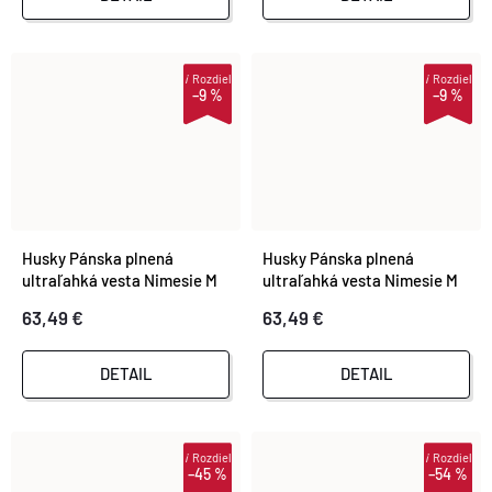
i
Rozdiel
i
Rozdiel
–9 %
–9 %
Husky Pánska plnená
Husky Pánska plnená
ultraľahká vesta Nimesie M
ultraľahká vesta Nimesie M
black
blue
63,49 €
63,49 €
DETAIL
DETAIL
i
Rozdiel
i
Rozdiel
–45 %
–54 %