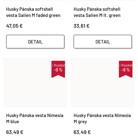
Husky Pánska softshell
Husky Pánska softshell
vesta Salien M faded green
vesta Salien M lt. green
47,05 €
33,61 €
DETAIL
DETAIL
i
Rozdiel
i
Rozdiel
–9 %
–9 %
Husky Pánska vesta Nimesia
Husky Pánska vesta Nimesia
M blue
M grey
63,49 €
63,49 €