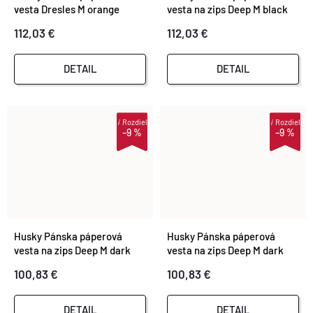
vesta Dresles M orange
vesta na zips Deep M black
112,03 €
112,03 €
DETAIL
DETAIL
i
Rozdiel
i
Rozdiel
–9 %
–9 %
Husky Pánska páperová
Husky Pánska páperová
vesta na zips Deep M dark
vesta na zips Deep M dark
blue
orange
100,83 €
100,83 €
DETAIL
DETAIL