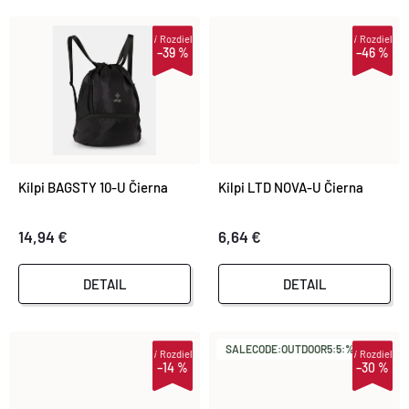
R
O
i
Rozdiel
i
Rozdiel
–39 %
–46 %
O
D
D
U
U
K
Kilpi BAGSTY 10-U Čierna
Kilpi LTD NOVA-U Čierna
K
T
14,94 €
6,64 €
T
O
DETAIL
DETAIL
O
V
V
SALECODE:OUTDOOR5:5:%
i
Rozdiel
i
Rozdiel
–14 %
–30 %