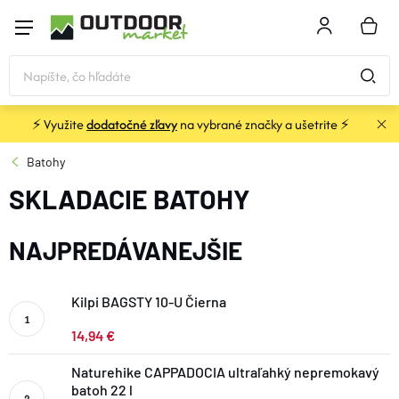
Prejsť
na
NÁKU
obsah
KOŠÍK
⚡ Využite
dodatočné zľavy
na vybrané značky a ušetrite ⚡
STANY a PRÍSTREŠKY
Batohy
SKLADACIE BATOHY
SPACÁKY
NAJPREDÁVANEJŠIE
KARIMATKY
Kilpi BAGSTY 10-U Čierna
BATOHY a TAŠKY
14,94 €
OBLEČENIE
Naturehike CAPPADOCIA ultraľahký nepremokavý
batoh 22 l