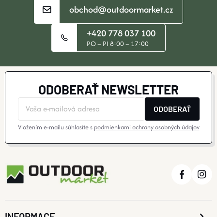
obchod@outdoormarket.cz
R
+420 778 037 100
V
PO – PI 8:00 – 17:00
K
Y
ODOBERAŤ NEWSLETTER
V
ODOBERAŤ
Ý
Vložením e-mailu súhlasíte s
podmienkami ochrany osobných údajov
P
I
S
U
INFORMACE