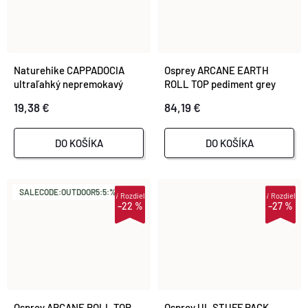
Naturehike CAPPADOCIA
Osprey ARCANE EARTH
ultraľahký nepremokavý
ROLL TOP pediment grey
batoh 22 l
block
19,38 €
84,19 €
DO KOŠÍKA
DO KOŠÍKA
SALECODE:OUTDOOR5:5:%
i
Rozdiel
i
Rozdiel
–22 %
–27 %
Osprey ARCANE ROLL TOP
Osprey UL STUFF PACK