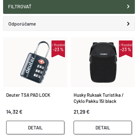
FILTROVAŤ
R
Odporúčame
A
Najlacnejšie
V
i
Rozdiel
i
Rozdiel
–23 %
–23 %
D
Najdrahšie
Ý
E
Najpredávanejšie
P
N
Abecedne
I
Deuter TSA PAD LOCK
Husky Ruksak Turistika /
I
Cyklo Pakku 15l black
S
14,32 €
21,29 €
E
P
P
DETAIL
DETAIL
R