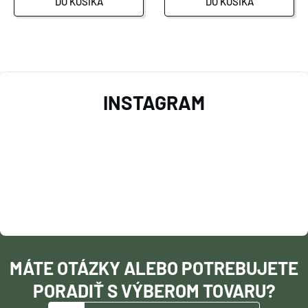
DO KOŠÍKA
DO KOŠÍKA
O
Z
V
INSTAGRAM
L
Á
Á
P
D
Ä
A
T
C
I
I
MÁTE OTÁZKY ALEBO POTREBUJETE
E
E
PORADIŤ S VÝBEROM TOVARU?
P