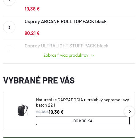
DOPLNKY
19,38 €
Osprey ARCANE ROLL TOP PACK black
VYBAVENIE
90,21 €
TOPÁNKY a PONOŽKY
Osprey ULTRALIGHT STUFF PACK black
Zobraziť viac produktov
43,11 €
CYKLISTIKA
VYBRANÉ PRE VÁS
Značky
Naturehike CAPPADOCIA ultraľahký nepremokavý
Obchodné podmienky
batoh 22 l
Podmienky ochrany osobných údajov
Doprava a platba
19,38 €
22,78 €
Kontakty
Veľkostné tabuľky
Výmena a vrátenie
DO KOŠÍKA
Reklamácie
Zľavové kódy
Blog
Moja objednávka