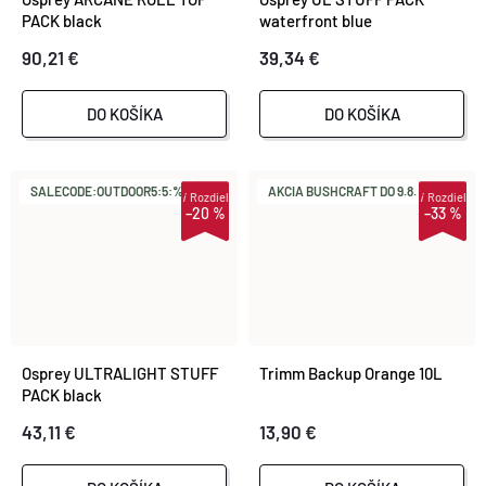
PACK black
waterfront blue
90,21 €
39,34 €
DO KOŠÍKA
DO KOŠÍKA
SALECODE:OUTDOOR5:5:%
AKCIA BUSHCRAFT DO 9.8.
i
Rozdiel
i
Rozdiel
–20 %
–33 %
Osprey ULTRALIGHT STUFF
Trimm Backup Orange 10L
PACK black
43,11 €
13,90 €