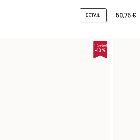
50,75 €
DETAIL
i
Rozdiel
–10 %