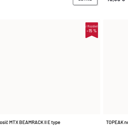
i
Rozdiel
–15 %
sič MTX BEAMRACK II E type
TOPEAK no