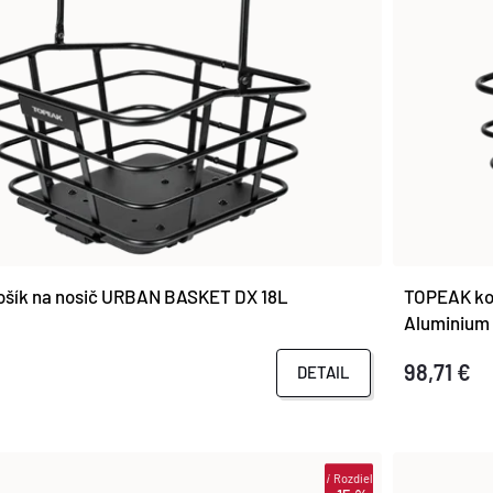
šík na nosič URBAN BASKET DX 18L
TOPEAK ko
m
Aluminium
98,71 €
DETAIL
i
Rozdiel