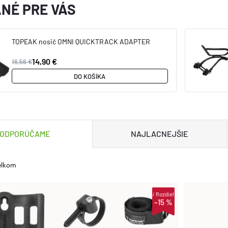
NÉ PRE VÁS
TOPEAK nosič OMNI QUICKTRACK ADAPTER
14,90 €
16,56 €
DO KOŠÍKA
ODPORÚČAME
NAJLACNEJŠIE
elkom
i
Rozdiel
–15 %