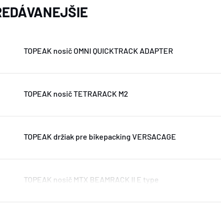
EDÁVANEJŠIE
TOPEAK nosič OMNI QUICKTRACK ADAPTER
TOPEAK nosič TETRARACK M2
TOPEAK držiak pre bikepacking VERSACAGE
TOPEAK nosič MTX BEAMRACK II E type