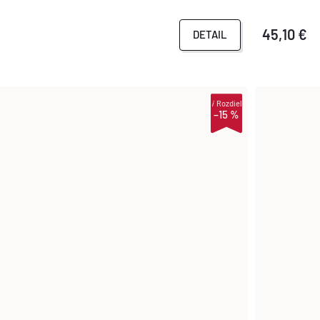
45,10 €
DETAIL
i
Rozdiel
–15 %