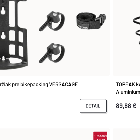
ržiak pre bikepacking VERSACAGE
TOPEAK ko
Aluminiu
89,88 €
DETAIL
i
Rozdiel