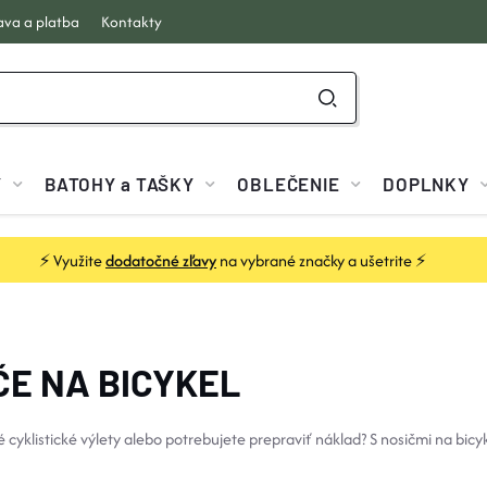
va a platba
Kontakty
Y
BATOHY a TAŠKY
OBLEČENIE
DOPLNKY
⚡ Využite
dodatočné zľavy
na vybrané značky a ušetrite ⚡
ČE NA BICYKEL
é cyklistické výlety alebo potrebujete prepraviť náklad? S nosičmi na bic