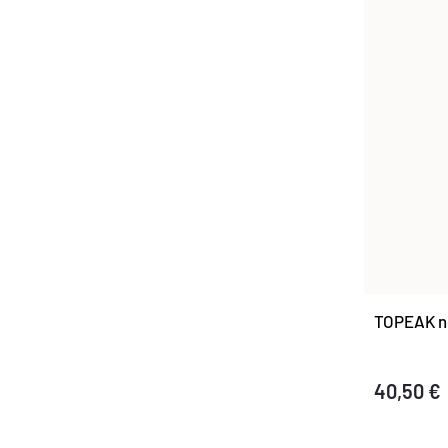
T
T
O
O
V
V
TOPEAK n
40,50 €