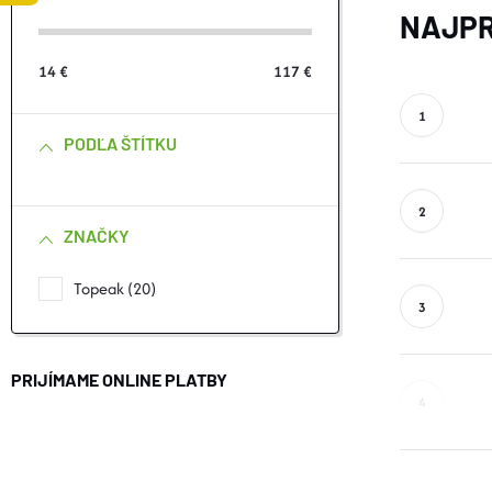
Č
NAJPR
N
14
€
117
€
Ý
PODĽA ŠTÍTKU
P
A
ZNAČKY
N
Topeak
20
E
L
PRIJÍMAME ONLINE PLATBY