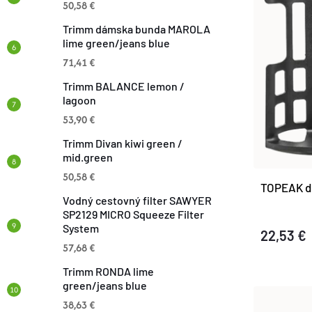
N
50,58 €
P
Trimm dámska bunda MAROLA
I
lime green/jeans blue
I
71,41 €
E
S
Trimm BALANCE lemon /
lagoon
P
P
53,90 €
R
Trimm Divan kiwi green /
R
mid.green
O
50,58 €
TOPEAK d
O
Vodný cestovný filter SAWYER
D
SP2129 MICRO Squeeze Filter
D
System
22,53 €
U
57,68 €
U
Trimm RONDA lime
K
green/jeans blue
K
38,63 €