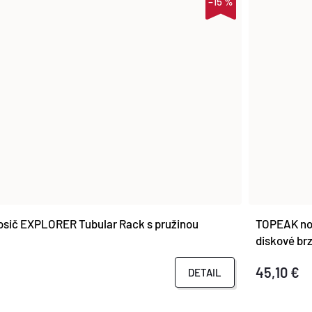
–15 %
sič EXPLORER Tubular Rack s pružinou
TOPEAK nos
diskové br
45,10 €
DETAIL