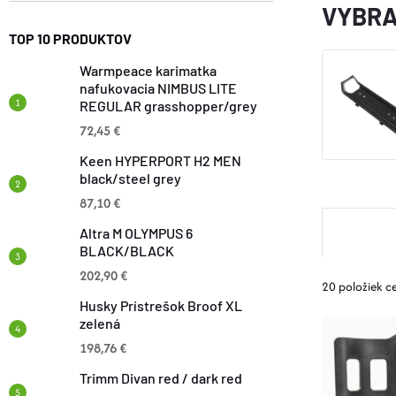
VYBRA
TOP 10 PRODUKTOV
Warmpeace karimatka
nafukovacia NIMBUS LITE
REGULAR grasshopper/grey
72,45 €
Keen HYPERPORT H2 MEN
black/steel grey
87,10 €
R
Altra M OLYMPUS 6
BLACK/BLACK
A
202,90 €
20
položiek c
D
Husky Prístrešok Broof XL
zelená
V
198,76 €
E
Ý
Trimm Divan red / dark red