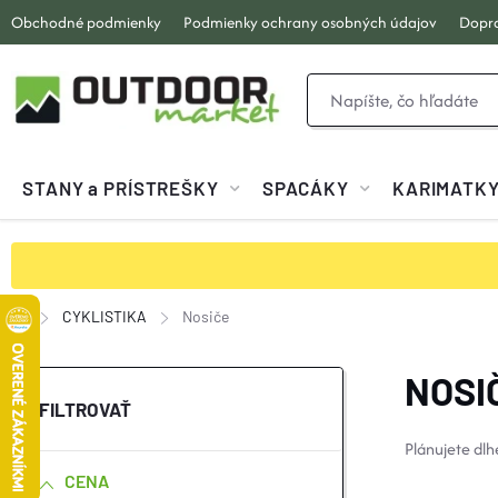
Prejsť
Obchodné podmienky
Podmienky ochrany osobných údajov
Dopra
na
obsah
STANY a PRÍSTREŠKY
SPACÁKY
KARIMATK
CYKLISTIKA
Nosiče
Domov
B
NOSI
O
Plánujete dlh
CENA