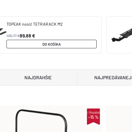
TOPEAK nosič TETRARACK M2
89,88 €
105,77 €
DO KOŠÍKA
NAJDRAHŠIE
NAJPREDÁVANEJ
i
Rozdiel
–15 %