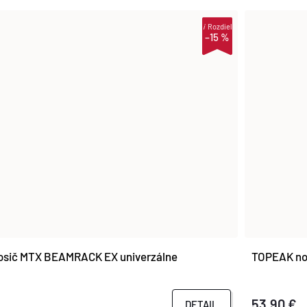
i
Rozdiel
–15 %
sič MTX BEAMRACK EX univerzálne
TOPEAK no
53,90 €
DETAIL