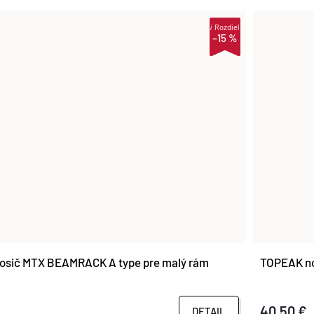
i
Rozdiel
–15 %
osič MTX BEAMRACK A type pre malý rám
TOPEAK no
40,50 €
DETAIL