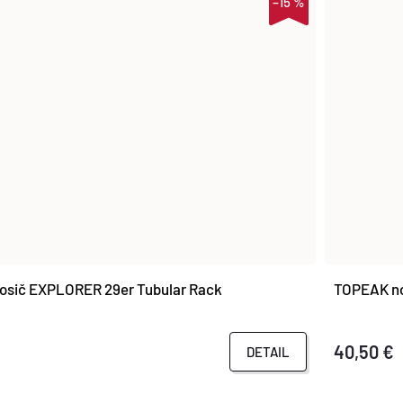
–15 %
osič EXPLORER 29er Tubular Rack
TOPEAK no
40,50 €
DETAIL