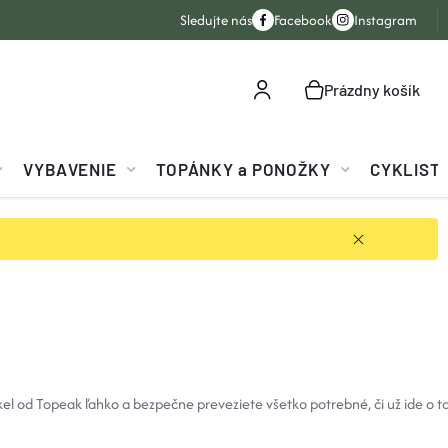
Sledujte nás
Facebook
Instagram
Prázdny košík
NÁKUPNÝ
KOŠÍK
VYBAVENIE
TOPÁNKY a PONOŽKY
CYKLIST
ykel od Topeak ľahko a bezpečne preveziete všetko potrebné, či už ide o t