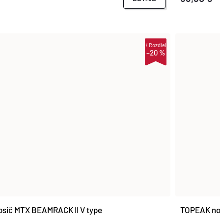
i
Rozdiel
–20 %
sič MTX BEAMRACK II V type
TOPEAK no