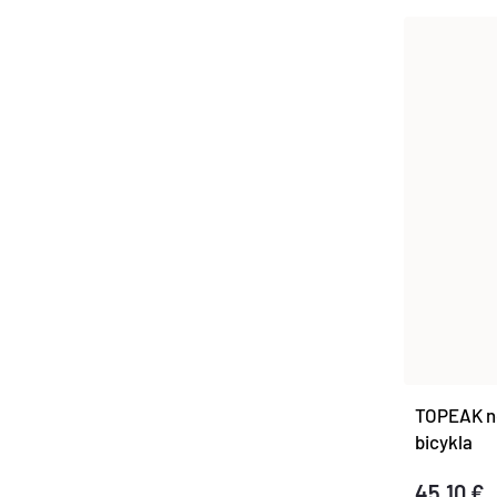
TOPEAK n
bicykla
45,10 €