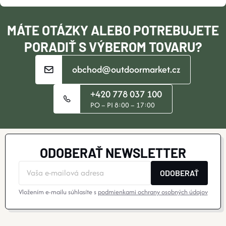
E
R
I
V
MÁTE OTÁZKY ALEBO POTREBUJETE
E
PORADIŤ S VÝBEROM TOVARU?
K
Y
obchod@outdoormarket.cz
V
+420 778 037 100
PO – PI 8:00 – 17:00
Ý
P
I
ODOBERAŤ NEWSLETTER
S
ODOBERAŤ
U
Vložením e-mailu súhlasíte s
podmienkami ochrany osobných údajov