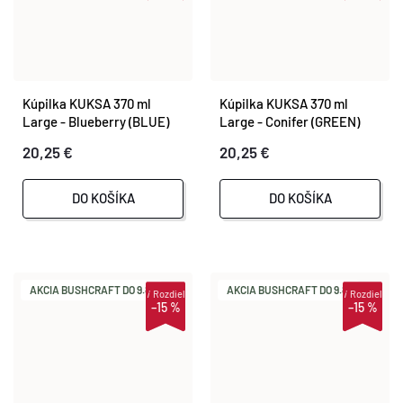
Kúpilka KUKSA 370 ml
Kúpilka KUKSA 370 ml
Large - Blueberry (BLUE)
Large - Conifer (GREEN)
20,25 €
20,25 €
DO KOŠÍKA
DO KOŠÍKA
AKCIA BUSHCRAFT DO 9.8.
AKCIA BUSHCRAFT DO 9.8.
i
Rozdiel
i
Rozdiel
–15 %
–15 %