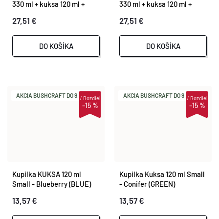
330 ml + kuksa 120 ml +
330 ml + kuksa 120 ml +
spork 165 - Conifer (GREEN)
spork 165 - Original
27,51 €
27,51 €
(BROWN)
DO KOŠÍKA
DO KOŠÍKA
AKCIA BUSHCRAFT DO 9.8.
AKCIA BUSHCRAFT DO 9.8.
i
Rozdiel
i
Rozdiel
–15 %
–15 %
Kupilka KUKSA 120 ml
Kupilka Kuksa 120 ml Small
Small - Blueberry (BLUE)
- Conifer (GREEN)
13,57 €
13,57 €