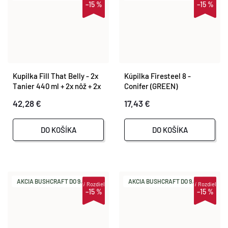
–15 %
–15 %
Kupilka Fill That Belly - 2x
Kúpilka Firesteel 8 -
Tanier 440 ml + 2x nôž + 2x
Conifer (GREEN)
vidlička - Original (BROWN)
42,28 €
17,43 €
DO KOŠÍKA
DO KOŠÍKA
AKCIA BUSHCRAFT DO 9.8.
AKCIA BUSHCRAFT DO 9.8.
i
Rozdiel
i
Rozdiel
–15 %
–15 %