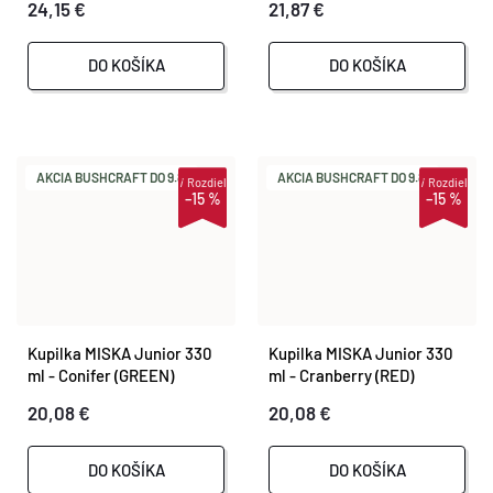
24,15 €
21,87 €
DO KOŠÍKA
DO KOŠÍKA
AKCIA BUSHCRAFT DO 9.8.
AKCIA BUSHCRAFT DO 9.8.
i
Rozdiel
i
Rozdiel
–15 %
–15 %
Kupilka MISKA Junior 330
Kupilka MISKA Junior 330
ml - Conifer (GREEN)
ml - Cranberry (RED)
20,08 €
20,08 €
DO KOŠÍKA
DO KOŠÍKA