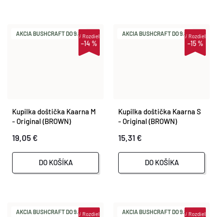
AKCIA BUSHCRAFT DO 9.8.
AKCIA BUSHCRAFT DO 9.8.
i
Rozdiel
i
Rozdiel
–14 %
–15 %
Kupilka doštička Kaarna M
Kupilka doštička Kaarna S
- Original (BROWN)
- Original (BROWN)
19,05 €
15,31 €
DO KOŠÍKA
DO KOŠÍKA
AKCIA BUSHCRAFT DO 9.8.
AKCIA BUSHCRAFT DO 9.8.
i
Rozdiel
i
Rozdiel