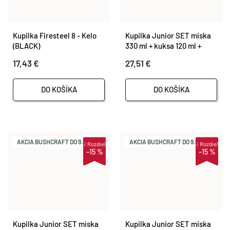
Kupilka Firesteel 8 - Kelo
Kupilka Junior SET miska
(BLACK)
330 ml + kuksa 120 ml +
spork 165 - Blueberry
17,43 €
27,51 €
(BLUE)
DO KOŠÍKA
DO KOŠÍKA
AKCIA BUSHCRAFT DO 9.8.
AKCIA BUSHCRAFT DO 9.8.
i
Rozdiel
i
Rozdiel
–15 %
–15 %
Kupilka Junior SET miska
Kupilka Junior SET miska