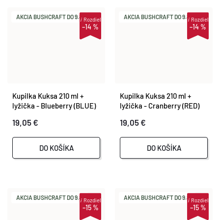
AKCIA BUSHCRAFT DO 9.8.
AKCIA BUSHCRAFT DO 9.8.
i
Rozdiel
i
Rozdiel
–14 %
–14 %
Kupilka Kuksa 210 ml +
Kupilka Kuksa 210 ml +
lyžička - Blueberry (BLUE)
lyžička - Cranberry (RED)
19,05 €
19,05 €
DO KOŠÍKA
DO KOŠÍKA
AKCIA BUSHCRAFT DO 9.8.
AKCIA BUSHCRAFT DO 9.8.
i
Rozdiel
i
Rozdiel
–15 %
–15 %