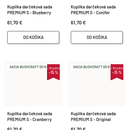
Kupilka darčeková sada
Kupilka darčeková sada
PREMIUM S - Blueberry
PREMIUM S - Conifer
(BLUE)
(GREEN)
61,70 €
61,70 €
DO KOŠÍKA
DO KOŠÍKA
AKCIA BUSHCRAFT DO 9.8.
AKCIA BUSHCRAFT DO 9.8.
i
Rozdiel
i
Rozdiel
–15 %
–15 %
Kupilka darčeková sada
Kupilka darčeková sada
PREMIUM S - Cranberry
PREMIUM S - Original
(RED)
(BROWN)
61,70 €
61,70 €