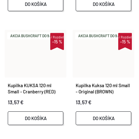
DO KOŠÍKA
DO KOŠÍKA
AKCIA BUSHCRAFT DO 9.8.
AKCIA BUSHCRAFT DO 9.8.
i
Rozdiel
i
Rozdiel
–15 %
–15 %
Kupilka KUKSA 120 ml
Kupilka Kuksa 120 ml Small
Small - Cranberry (RED)
- Original (BROWN)
13,57 €
13,57 €
DO KOŠÍKA
DO KOŠÍKA