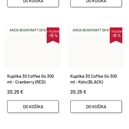
DO KOŠÍKA
DO KOŠÍKA
AKCIA BUSHCRAFT DO 9.8.
AKCIA BUSHCRAFT DO 9.8.
i
Rozdiel
i
Rozdiel
–15 %
–15 %
Kupilka 30 Coffee Go 300
Kupilka 30 Coffee Go 300
ml - Cranberry (RED)
ml - Kelo (BLACK)
20,25 €
20,25 €
DO KOŠÍKA
DO KOŠÍKA