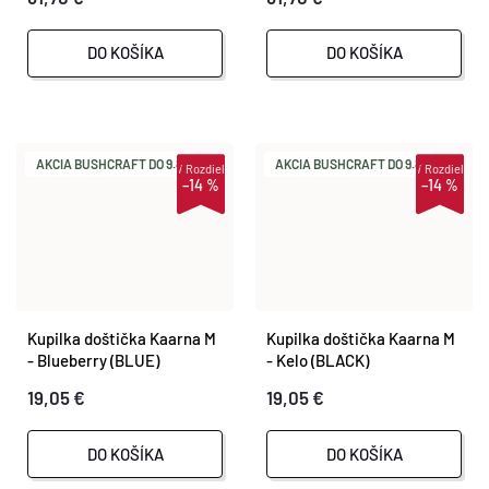
DO KOŠÍKA
DO KOŠÍKA
AKCIA BUSHCRAFT DO 9.8.
AKCIA BUSHCRAFT DO 9.8.
i
Rozdiel
i
Rozdiel
–14 %
–14 %
Kupilka doštička Kaarna M
Kupilka doštička Kaarna M
- Blueberry (BLUE)
- Kelo (BLACK)
19,05 €
19,05 €
DO KOŠÍKA
DO KOŠÍKA