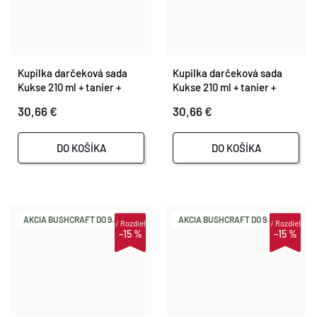
Kupilka darčeková sada
Kupilka darčeková sada
Kukse 210 ml + tanier +
Kukse 210 ml + tanier +
čajová lyžička - Kelo
čajová lyžička - Original
30,66 €
30,66 €
(BLACK)
(BROWN)
DO KOŠÍKA
DO KOŠÍKA
AKCIA BUSHCRAFT DO 9.8.
AKCIA BUSHCRAFT DO 9.8.
i
Rozdiel
i
Rozdiel
–15 %
–15 %