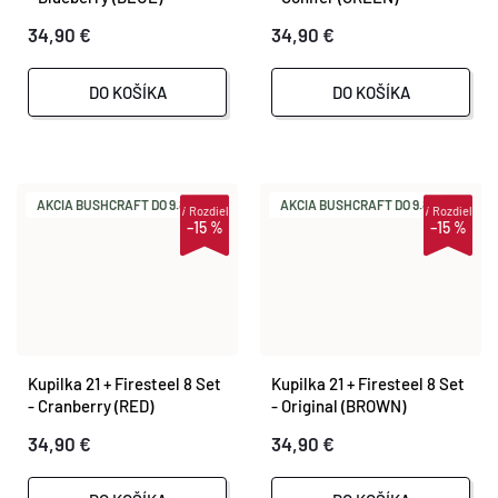
T
34,90 €
34,90 €
O
O
DO KOŠÍKA
DO KOŠÍKA
V
V
AKCIA BUSHCRAFT DO 9.8.
AKCIA BUSHCRAFT DO 9.8.
i
Rozdiel
i
Rozdiel
–15 %
–15 %
Kupilka 21 + Firesteel 8 Set
Kupilka 21 + Firesteel 8 Set
- Cranberry (RED)
- Original (BROWN)
34,90 €
34,90 €