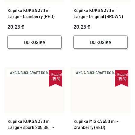
Kúpilka KUKSA 370 ml
Kúpilka KUKSA 370 ml
Large - Cranberry (RED)
Large - Original (BROWN)
20,25 €
20,25 €
DO KOŠÍKA
DO KOŠÍKA
AKCIA BUSHCRAFT DO 9.8.
AKCIA BUSHCRAFT DO 9.8.
i
Rozdiel
i
Rozdiel
–15 %
–15 %
Kupilka KUKSA 370 ml
Kupilka MISKA 550 ml -
Large + spork 205 SET -
Cranberry (RED)
Kelo (BLACK)