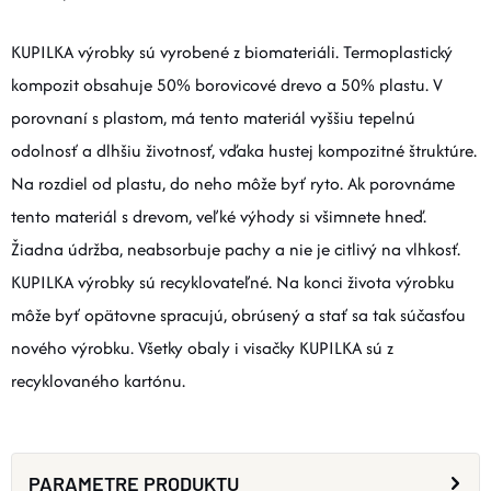
KUPILKA výrobky sú vyrobené z biomateriáli. Termoplastický
kompozit obsahuje 50% borovicové drevo a 50% plastu. V
porovnaní s plastom, má tento materiál vyššiu tepelnú
odolnosť a dlhšiu životnosť, vďaka hustej kompozitné štruktúre.
Na rozdiel od plastu, do neho môže byť ryto. Ak porovnáme
tento materiál s drevom, veľké výhody si všimnete hneď.
Žiadna údržba, neabsorbuje pachy a nie je citlivý na vlhkosť.
KUPILKA výrobky sú recyklovateľné. Na konci života výrobku
môže byť opätovne spracujú, obrúsený a stať sa tak súčasťou
nového výrobku. Všetky obaly i visačky KUPILKA sú z
recyklovaného kartónu.
PARAMETRE PRODUKTU