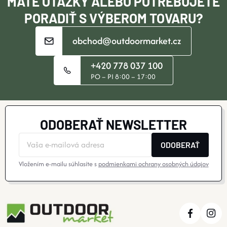
MÁTE OTÁZKY ALEBO POTREBUJETE
E
PORADIŤ S VÝBEROM TOVARU?
obchod@outdoormarket.cz
+420 778 037 100
PO – PI 8:00 – 17:00
ODOBERAŤ NEWSLETTER
ODOBERAŤ
Vložením e-mailu súhlasíte s
podmienkami ochrany osobných údajov