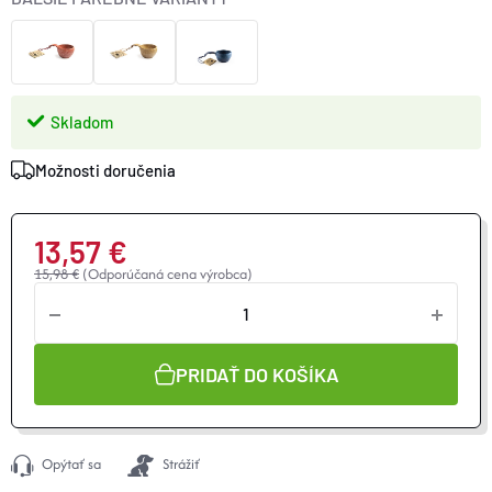
Skladom
Možnosti doručenia
13,57 €
15,98 €
(Odporúčaná cena výrobca)
Jednotková
cena:
PRIDAŤ DO KOŠÍKA
Opýtať sa
Strážiť