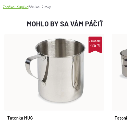
Značka:
Kupilka
Záruka
:
2 roky
MOHLO BY SA VÁM PÁČIŤ
i
Rozdiel
-25 %
Tatonka MUG
Tatonk