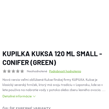
DOPLNKY
VYBAVENIE
TOPÁNKY a PONOŽKY
CYKLISTIKA
KUPILKA KUKSA 120 ML SMALL -
CONIFER (GREEN)
Značky
Neohodnotené
Podrobnosti hodnotenia
Nová verzia veľmi obľúbené Kukse fínskej firmy KUPILKA. Kukse je
Obchodné podmienky
klasický severský hrnček, ktorý má svoju tradíciu v Laponsku, kde sa v
Podmienky ochrany osobných údajov
Doprava a platba
lete používa na nabratie vody z potoka alebo zberu lesného ovocia. V
Kontakty
Veľkostné tabuľky
Výmena a vrátenie
zime ho môžete využiť napr. Na čaj o ktorý si následne hrejú ruky.
Detailné informácie
Reklamácie
Zľavové kódy
Blog
Moja objednávka
ĎALŠIE FAREBNÉ VARIANTY