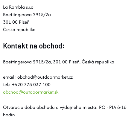
La Rambla s.r.o
DOPLNKY
Boettingerova 2915/2a
301 00 Plzeň
VYBAVENIE
Česká republika
Kontakt na obchod:
TOPÁNKY a PONOŽKY
Boettingerova 2915/2a,
301 00 Plzeň, Česká republika
CYKLISTIKA
email: obchod@outdoormarket.cz
Značky
tel.: +420 778 037 100
obchod@outdoormarket.sk
Obchodné podmienky
Otváracia doba obchodu a výdajného miesta: PO - PIA 8-16
Podmienky ochrany osobných údajov
Doprava a platba
hodín
Kontakty
Veľkostné tabuľky
Výmena a vrátenie
Reklamácie
Zľavové kódy
Blog
Moja objednávka