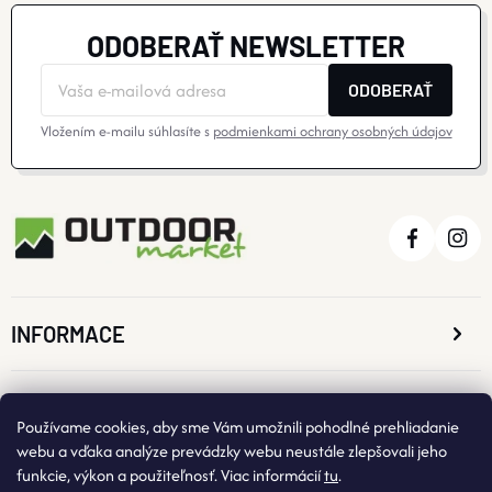
ODOBERAŤ NEWSLETTER
ODOBERAŤ
Vložením e-mailu súhlasíte s
podmienkami ochrany osobných údajov
INFORMACE
O NÁKUPE
Používame cookies, aby sme Vám umožnili pohodlné prehliadanie
webu a vďaka analýze prevádzky webu neustále zlepšovali jeho
funkcie, výkon a použiteľnosť. Viac informácií
tu
.
KONTAKTNÉ ÚDAJE