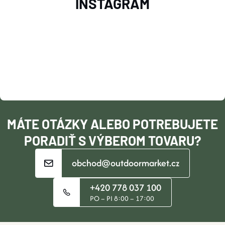
INSTAGRAM
Á
P
Ä
T
I
MÁTE OTÁZKY ALEBO POTREBUJETE
E
PORADIŤ S VÝBEROM TOVARU?
obchod@outdoormarket.cz
+420 778 037 100
PO – PI 8:00 – 17:00