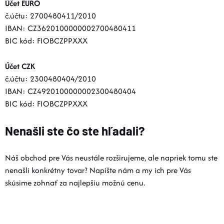
Účet EURO
č.účtu: 2700480411/2010
IBAN: CZ3620100000002700480411
BIC kód: FIOBCZPPXXX
Účet CZK
č.účtu: 2300480404/2010
IBAN: CZ4920100000002300480404
BIC kód: FIOBCZPPXXX
Nenašli ste čo ste hľadali?
Náš obchod pre Vás neustále rozširujeme, ale napriek tomu ste
nenašli konkrétny tovar? Napíšte nám a my ich pre Vás
skúsime zohnať za najlepšiu možnú cenu.