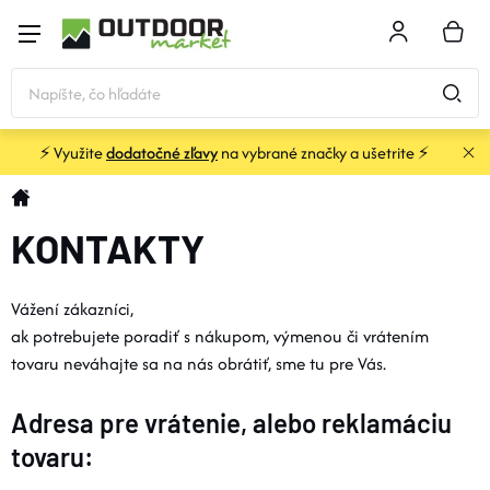
Prejsť
na
NÁKU
obsah
KOŠÍK
⚡ Využite
dodatočné zľavy
na vybrané značky a ušetrite ⚡
STANY a PRÍSTREŠKY
Domov
KONTAKTY
SPACÁKY
Vážení zákazníci,
KARIMATKY
ak potrebujete poradiť s nákupom, výmenou či vrátením
tovaru neváhajte sa na nás obrátiť, sme tu pre Vás.
BATOHY a TAŠKY
Adresa pre vrátenie, alebo reklamáciu
OBLEČENIE
tovaru: