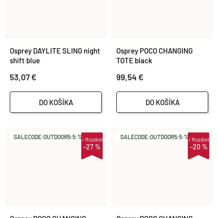
Osprey DAYLITE SLING night
Osprey POCO CHANGING
shift blue
TOTE black
53,07 €
99,54 €
DO KOŠÍKA
DO KOŠÍKA
SALECODE:OUTDOOR5:5:%
SALECODE:OUTDOOR5:5:%
i
Rozdiel
i
Rozdiel
–27 %
–20 %