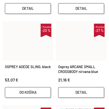
DETAIL
DETAIL
i
Rozdiel
i
Rozdiel
–20 %
–27 %
OSPREY AOEDE SLING, black
Osprey ARCANE SMALL
CROSSBODY nirvana blue
heather
53,07 €
21,16 €
DO KOŠÍKA
DETAIL