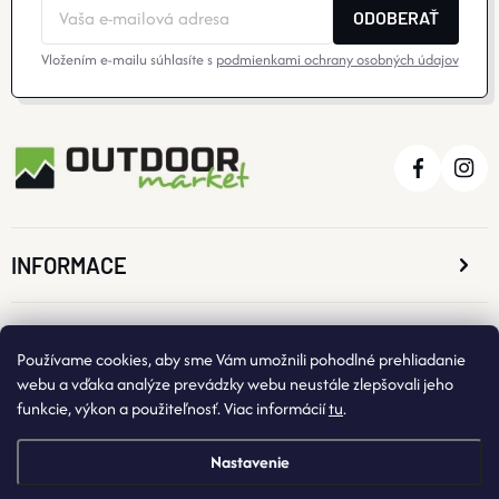
ODOBERAŤ
Vložením e-mailu súhlasíte s
podmienkami ochrany osobných údajov
INFORMACE
O NÁKUPE
Používame cookies, aby sme Vám umožnili pohodlné prehliadanie
webu a vďaka analýze prevádzky webu neustále zlepšovali jeho
funkcie, výkon a použiteľnosť. Viac informácií
tu
.
KONTAKTNÉ ÚDAJE
Nastavenie