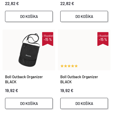
22,82 €
22,82 €
E
P
P
DO KOŠÍKA
DO KOŠÍKA
R
R
O
i
Rozdiel
i
Rozdiel
–15 %
–15 %
O
D
D
U
U
K
Boll Outback Organizer
Boll Outback Organizer
K
BLACK
BLACK
T
19,92 €
19,92 €
T
O
DO KOŠÍKA
DO KOŠÍKA
O
V