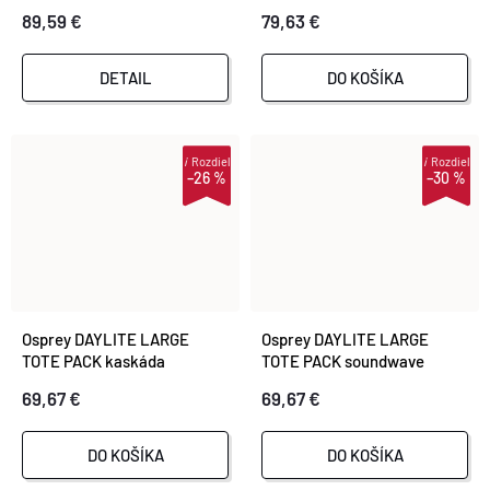
89,59 €
79,63 €
DETAIL
DO KOŠÍKA
i
Rozdiel
i
Rozdiel
–26 %
–30 %
Osprey DAYLITE LARGE
Osprey DAYLITE LARGE
TOTE PACK kaskáda
TOTE PACK soundwave
blue/latte brown
grey/latte brown
69,67 €
69,67 €
DO KOŠÍKA
DO KOŠÍKA