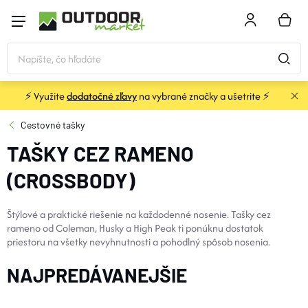
Prejsť
na
NÁKU
obsah
KOŠÍK
⚡ Využite
dodatočné zľavy
na vybrané značky a ušetrite ⚡
STANY a PRÍSTREŠKY
Cestovné tašky
TAŠKY CEZ RAMENO
SPACÁKY
(CROSSBODY)
KARIMATKY
Štýlové a praktické riešenie na každodenné nosenie. Tašky cez
rameno od Coleman, Husky a High Peak ti ponúknu dostatok
BATOHY a TAŠKY
priestoru na všetky nevyhnutnosti a pohodlný spôsob nosenia.
NAJPREDÁVANEJŠIE
OBLEČENIE