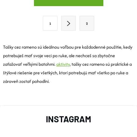
V
L
S
1
2
T
Á
R
D
Á
Tašky cez rameno sú ideálnou voľbou pre každodenné použitie, kedy
A
N
potrebuješ mať svoje veci po ruke, ale nechceš sa zbytočne
K
zaťažovať veľkými batohmi.
aktivity
, tašky cez rameno sú praktické a
C
O
štýlové riešenie pre všetkých, ktorí potrebujú mať všetko po ruke a
I
V
zároveň zostať pohodlní.
A
E
N
P
I
Z
E
R
INSTAGRAM
Á
V