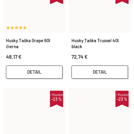
Husky Taška Grape 60l
Husky Taška Trussel 40l
čierna
black
48,17 €
72,74 €
DETAIL
DETAIL
i
Rozdiel
i
Rozdiel
–23 %
–23 %