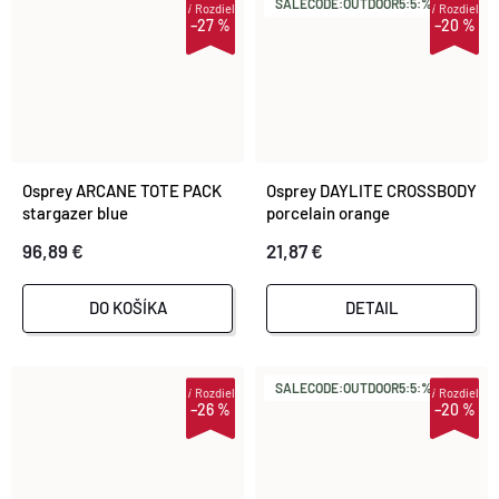
SALECODE:OUTDOOR5:5:%
i
Rozdiel
i
Rozdiel
–27 %
–20 %
Osprey ARCANE TOTE PACK
Osprey DAYLITE CROSSBODY
stargazer blue
porcelain orange
96,89 €
21,87 €
DO KOŠÍKA
DETAIL
SALECODE:OUTDOOR5:5:%
i
Rozdiel
i
Rozdiel
–26 %
–20 %