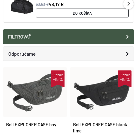
48,17 €
53,53 €
DO KOŠÍKA
FILTROVAŤ
R
Odporúčame
A
Najlacnejšie
V
i
Rozdiel
i
Rozdiel
–15 %
–15 %
D
Najdrahšie
Ý
E
Najpredávanejšie
P
N
Abecedne
I
Boll EXPLORER CASE bay
Boll EXPLORER CASE black
I
lime
S