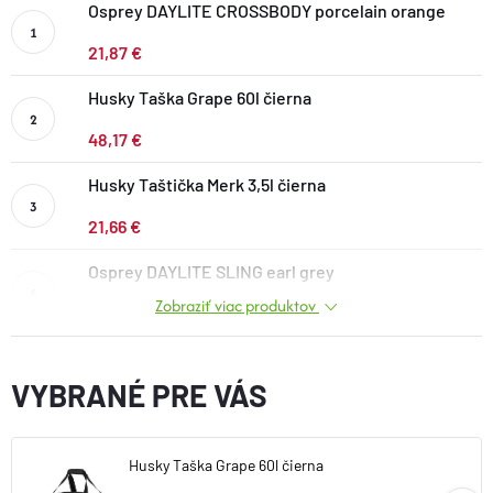
Osprey DAYLITE CROSSBODY porcelain orange
DOPLNKY
21,87 €
VYBAVENIE
Husky Taška Grape 60l čierna
48,17 €
TOPÁNKY a PONOŽKY
Husky Taštička Merk 3,5l čierna
21,66 €
CYKLISTIKA
Osprey DAYLITE SLING earl grey
Značky
Zobraziť viac produktov
53,07 €
Obchodné podmienky
VYBRANÉ PRE VÁS
Podmienky ochrany osobných údajov
Doprava a platba
Kontakty
Veľkostné tabuľky
Výmena a vrátenie
Reklamácie
Zľavové kódy
Blog
Moja objednávka
Husky Taška Grape 60l čierna