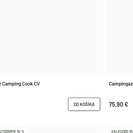
 Camping Cook CV
Campingaz 
75,90 €
DO KOŠÍKA
UTDOOR10:10:%
SALECODE:OU