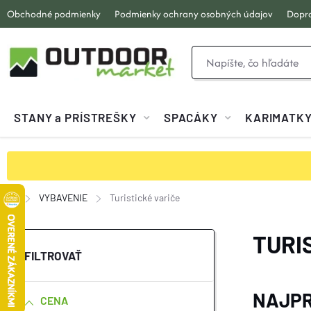
Prejsť
Obchodné podmienky
Podmienky ochrany osobných údajov
Dopra
na
obsah
STANY a PRÍSTREŠKY
SPACÁKY
KARIMATK
VYBAVENIE
Turistické variče
Domov
B
TURI
O
NAJPR
CENA