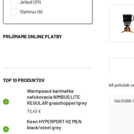
Jetboil
29
Optimus
8
PRIJÍMAME ONLINE PLATBY
R
A
TOP 10 PRODUKTOV
68
položiek c
Warmpeace karimatka
D
nafukovacia NIMBUS LITE
V
SALECODE:O
REGULAR grasshopper/grey
E
72,45 €
Ý
N
Keen HYPERPORT H2 MEN
black/steel grey
P