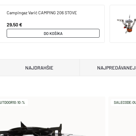
Campingaz Varič CAMPING 206 STOVE
29,50 €
DO KOŠÍKA
NAJDRAHŠIE
NAJPREDÁVANEJ
UTDOOR10:10:%
SALECODE:OU