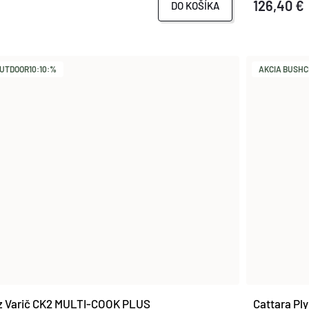
126,40 €
DO KOŠÍKA
UTDOOR10:10:%
AKCIA BUSHCR
 Varič CK2 MULTI-COOK PLUS
Cattara Pl