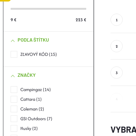
Č
N
9
€
223
€
Ý
PODĽA ŠTÍTKU
P
ZĽAVOVÝ KÓD
15
A
N
ZNAČKY
E
Campingaz
14
Cattara
1
L
Coleman
2
GSI Outdoors
7
VYBRA
Husky
2