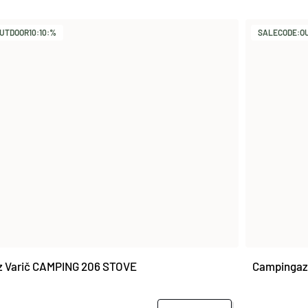
UTDOOR10:10:%
SALECODE:OU
 Varič CAMPING 206 STOVE
Campingaz 