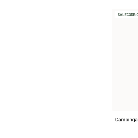
SALECODE:O
Campingaz