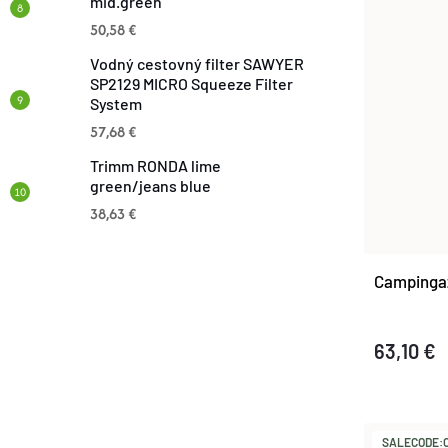
mid.green
O
50,58 €
O
V
Vodný cestovný filter SAWYER
V
SP2129 MICRO Squeeze Filter
System
57,68 €
Trimm RONDA lime
green/jeans blue
38,63 €
Campinga
63,10 €
SALECODE:O