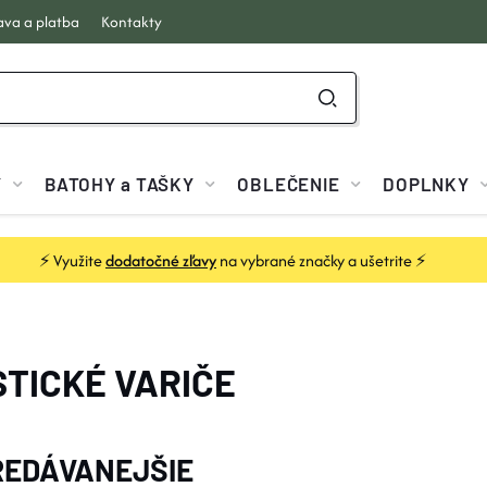
va a platba
Kontakty
Y
BATOHY a TAŠKY
OBLEČENIE
DOPLNKY
⚡ Využite
dodatočné zľavy
na vybrané značky a ušetrite ⚡
STICKÉ VARIČE
EDÁVANEJŠIE