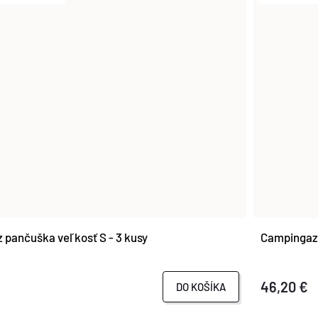
pančuška veľkosť S - 3 kusy
Campingaz
46,20 €
DO KOŠÍKA