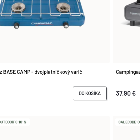
 BASE CAMP - dvojplatničkový varič
Campingaz 
37,90 €
DO KOŠÍKA
UTDOOR10:10:%
SALECODE:O