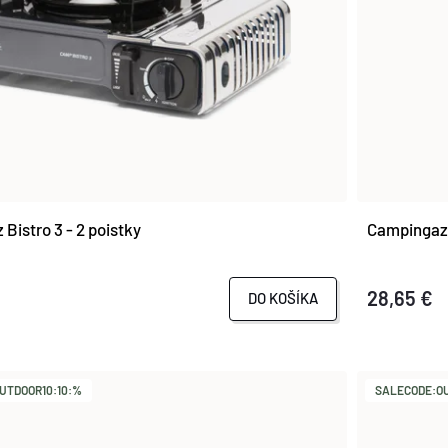
Bistro 3 - 2 poistky
Campinga
28,65 €
DO KOŠÍKA
UTDOOR10:10:%
SALECODE:OU