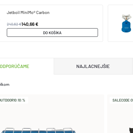
Jetboil MiniMo® Carbon
140,66 €
240,62 €
DO KOŠÍKA
ODPORÚČAME
NAJLACNEJŠIE
elkom
UTDOOR10:10:%
SALECODE:O