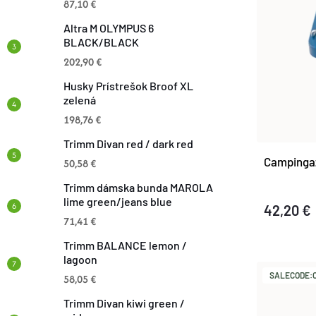
87,10 €
I
I
Altra M OLYMPUS 6
E
BLACK/BLACK
S
202,90 €
P
Husky Prístrešok Broof XL
P
zelená
R
198,76 €
R
Trimm Divan red / dark red
O
Campingaz
O
50,58 €
D
Trimm dámska bunda MAROLA
D
lime green/jeans blue
42,20 €
U
71,41 €
U
Trimm BALANCE lemon /
K
lagoon
K
SALECODE:O
58,05 €
T
Trimm Divan kiwi green /
T