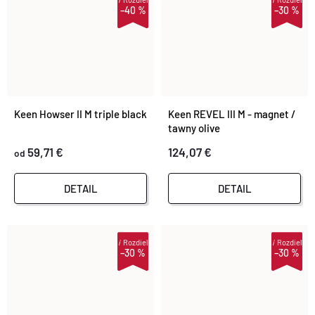
–40 %
–30 %
Keen Howser II M triple black
Keen REVEL III M - magnet /
tawny olive
59,71 €
124,07 €
od
DETAIL
DETAIL
i
Rozdiel
i
Rozdiel
–30 %
–30 %