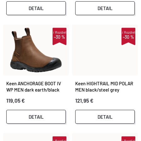
P
P
DETAIL
DETAIL
R
R
O
i
Rozdiel
i
Rozdiel
–30 %
–30 %
O
D
D
U
U
K
Keen ANCHORAGE BOOT IV
Keen HIGHTRAIL MID POLAR
K
WP MEN dark earth/black
MEN black/steel grey
T
119,05 €
121,95 €
T
O
DETAIL
DETAIL
O
V
V
i
Rozdiel
i
Rozdiel