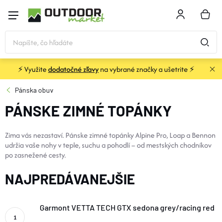
Prejsť
na
NÁKU
obsah
KOŠÍK
⚡ Využite
dodatočné zľavy
na vybrané značky a ušetrite ⚡
STANY a PRÍSTREŠKY
Pánska obuv
PÁNSKE ZIMNÉ TOPÁNKY
SPACÁKY
Zima vás nezastaví. Pánske zimné topánky Alpine Pro, Loap a Bennon
KARIMATKY
udržia vaše nohy v teple, suchu a pohodlí – od mestských chodníkov
po zasnežené cesty.
BATOHY a TAŠKY
NAJPREDÁVANEJŠIE
OBLEČENIE
Garmont VETTA TECH GTX sedona grey/racing red