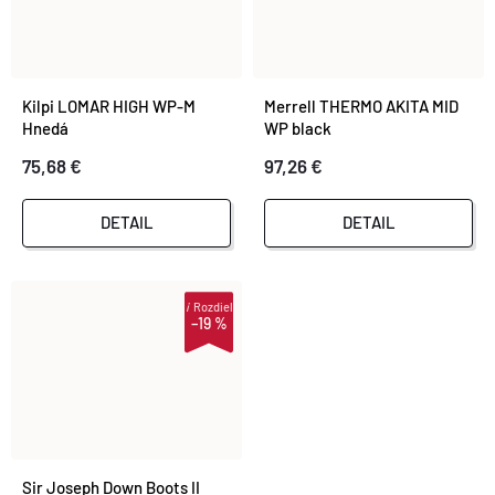
Kilpi LOMAR HIGH WP-M
Merrell THERMO AKITA MID
Hnedá
WP black
75,68 €
97,26 €
DETAIL
DETAIL
i
Rozdiel
–19 %
Sir Joseph Down Boots II