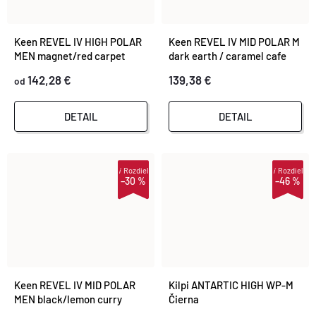
Keen REVEL IV HIGH POLAR
Keen REVEL IV MID POLAR M
MEN magnet/red carpet
dark earth / caramel cafe
142,28 €
139,38 €
od
DETAIL
DETAIL
i
Rozdiel
i
Rozdiel
–30 %
–46 %
Keen REVEL IV MID POLAR
Kilpi ANTARTIC HIGH WP-M
MEN black/lemon curry
Čierna