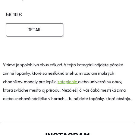
56,10 €
DETAIL
O
V
V zime je spoľahlivá obuv základ. V tejto kategórii nájdete pánske
zimné topánky, ktoré sa nezľaknú snehu, mrazu ani mokrých
L
chodníkov. modely pre lepšie
zateplenie
alebo univerzálnu obuv,
Á
ktorá zvládne mesto aj prírodu. Nezáleží, či vás čaká mestská zima
alebo snehová nádielka v horách – tu nájdete topánky, ktoré obstoja.
D
A
C
Z