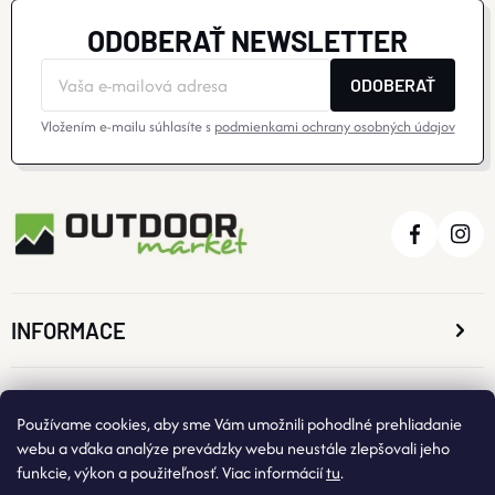
S
ODOBERAŤ NEWSLETTER
U
ODOBERAŤ
Vložením e-mailu súhlasíte s
podmienkami ochrany osobných údajov
INFORMACE
O NÁKUPE
Používame cookies, aby sme Vám umožnili pohodlné prehliadanie
webu a vďaka analýze prevádzky webu neustále zlepšovali jeho
funkcie, výkon a použiteľnosť. Viac informácií
tu
.
KONTAKTNÉ ÚDAJE