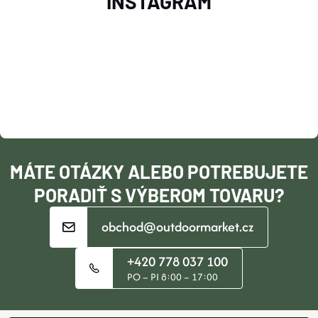
INSTAGRAM
I
Á
E
P
P
Ä
R
V
T
K
I
MÁTE OTÁZKY ALEBO POTREBUJETE
Y
E
PORADIŤ S VÝBEROM TOVARU?
V
obchod@outdoormarket.cz
Ý
P
+420 778 037 100
PO – PI 8:00 – 17:00
I