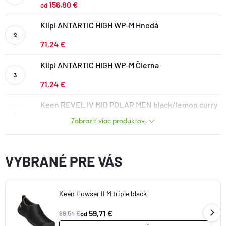
156,80 €
od
DOPLNKY
Kilpi ANTARTIC HIGH WP-M Hnedá
VYBAVENIE
71,24 €
Kilpi ANTARTIC HIGH WP-M Čierna
TOPÁNKY a PONOŽKY
71,24 €
Keen REVEL IV MID POLAR MEN black/lemon curry
CYKLISTIKA
Zobraziť viac produktov
139,38 €
Značky
VYBRANÉ PRE VÁS
Obchodné podmienky
Podmienky ochrany osobných údajov
Doprava a platba
Kontakty
Veľkostné tabuľky
Výmena a vrátenie
Keen Howser II M triple black
Reklamácie
Zľavové kódy
Blog
Moja objednávka
59,71 €
99,54 €
od