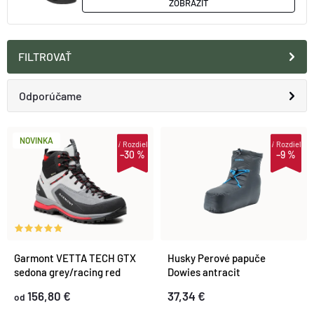
ZOBRAZIŤ
FILTROVAŤ
R
Odporúčame
A
Najlacnejšie
V
NOVINKA
i
Rozdiel
i
Rozdiel
–30 %
–9 %
D
Najdrahšie
Ý
E
Najpredávanejšie
P
N
Abecedne
I
Garmont VETTA TECH GTX
Husky Perové papuče
I
sedona grey/racing red
Dowies antracit
S
156,80 €
37,34 €
E
od