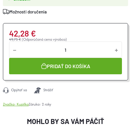
Možnosti doručenia
42,28 €
49,75 €
(Odporúčaná cena výrobca)
Jednotková
cena:
PRIDAŤ DO KOŠÍKA
Opýtať sa
Strážiť
Značka:
Kupilka
Záruka
:
2 roky
MOHLO BY SA VÁM PÁČIŤ