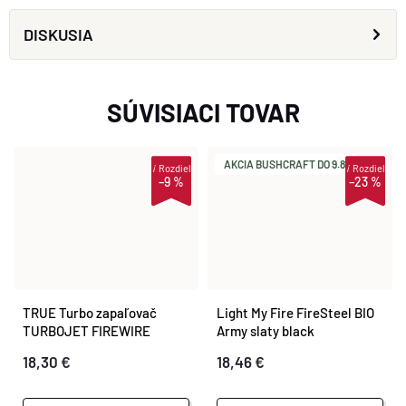
DISKUSIA
SÚVISIACI TOVAR
AKCIA BUSHCRAFT DO 9.8.
i
Rozdiel
i
Rozdiel
–9 %
–23 %
TRUE Turbo zapaľovač
Light My Fire FireSteel BIO
TURBOJET FIREWIRE
Army slaty black
TU407
18,30 €
18,46 €