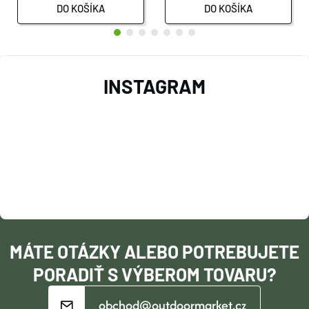
DO KOŠÍKA
DO KOŠÍKA
Z
INSTAGRAM
Á
P
Ä
T
I
MÁTE OTÁZKY ALEBO POTREBUJETE
E
PORADIŤ S VÝBEROM TOVARU?
obchod@outdoormarket.cz