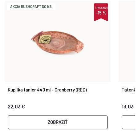
AKCIA BUSHCRAFT DO 9.8.
i
Rozdiel
-15 %
Kupilka tanier 440 ml - Cranberry (RED)
Tatonk
22,03 €
13,03 €
ZOBRAZIŤ