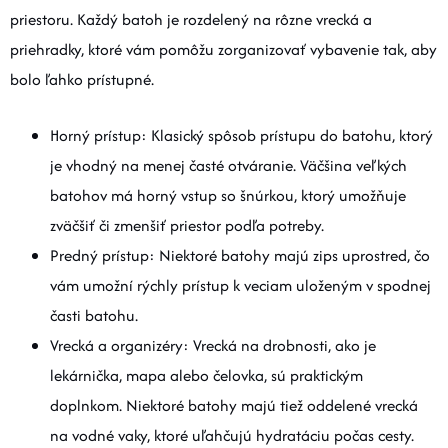
priestoru. Každý batoh je rozdelený na rôzne vrecká a
priehradky, ktoré vám pomôžu zorganizovať vybavenie tak, aby
bolo ľahko prístupné.
Horný prístup: Klasický spôsob prístupu do batohu, ktorý
je vhodný na menej časté otváranie. Väčšina veľkých
batohov má horný vstup so šnúrkou, ktorý umožňuje
zväčšiť či zmenšiť priestor podľa potreby.
Predný prístup: Niektoré batohy majú zips uprostred, čo
vám umožní rýchly prístup k veciam uloženým v spodnej
časti batohu.
Vrecká a organizéry: Vrecká na drobnosti, ako je
lekárnička, mapa alebo čelovka, sú praktickým
doplnkom. Niektoré batohy majú tiež oddelené vrecká
na vodné vaky, ktoré uľahčujú hydratáciu počas cesty.