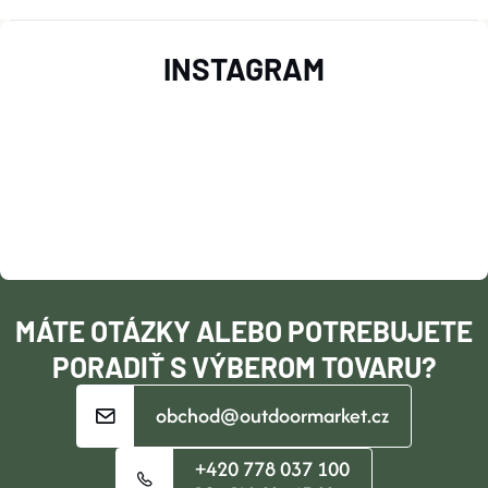
Z
INSTAGRAM
Á
P
Ä
T
I
MÁTE OTÁZKY ALEBO POTREBUJETE
E
PORADIŤ S VÝBEROM TOVARU?
obchod@outdoormarket.cz
+420 778 037 100