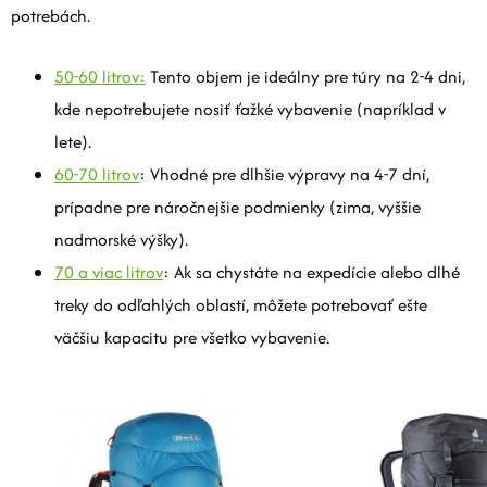
potrebách.
50-60 litrov:
Tento objem je ideálny pre túry na 2-4 dni,
kde nepotrebujete nosiť ťažké vybavenie (napríklad v
lete).
60-70 litrov
: Vhodné pre dlhšie výpravy na 4-7 dní,
prípadne pre náročnejšie podmienky (zima, vyššie
nadmorské výšky).
70 a viac litrov
: Ak sa chystáte na expedície alebo dlhé
treky do odľahlých oblastí, môžete potrebovať ešte
väčšiu kapacitu pre všetko vybavenie.