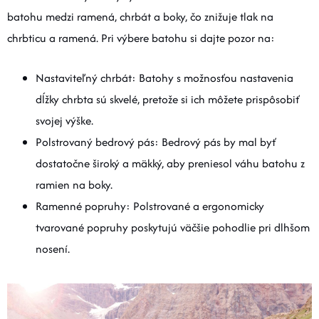
batohu medzi ramená, chrbát a boky, čo znižuje tlak na
chrbticu a ramená. Pri výbere batohu si dajte pozor na:
Nastaviteľný chrbát: Batohy s možnosťou nastavenia
dĺžky chrbta sú skvelé, pretože si ich môžete prispôsobiť
svojej výške.
Polstrovaný bedrový pás: Bedrový pás by mal byť
dostatočne široký a mäkký, aby preniesol váhu batohu z
ramien na boky.
Ramenné popruhy: Polstrované a ergonomicky
tvarované popruhy poskytujú väčšie pohodlie pri dlhšom
nosení.