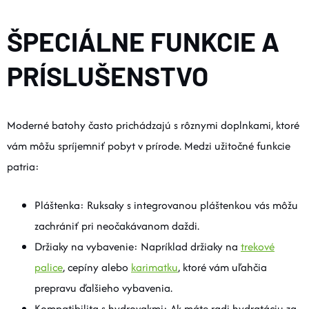
ŠPECIÁLNE FUNKCIE A
PRÍSLUŠENSTVO
Moderné batohy často prichádzajú s rôznymi doplnkami, ktoré
vám môžu spríjemniť pobyt v prírode. Medzi užitočné funkcie
patria:
Pláštenka: Ruksaky s integrovanou pláštenkou vás môžu
zachrániť pri neočakávanom daždi.
Držiaky na vybavenie: Napríklad držiaky na
trekové
palice
, cepíny alebo
karimatku
, ktoré vám uľahčia
prepravu ďalšieho vybavenia.
Kompatibilita s hydrovakmi: Ak máte radi hydratáciu za