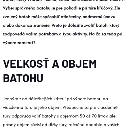
DOPLNKY
Výber správneho batohu je pre pohodlie pri túre kľúčový. Zle
zvolený batoh môže spôsobiť otlačeniny, nadmernú únavu
VYBAVENIE
alebo dokonca zranenie. Preto je dôležité zvoliť batoh, ktorý
zodpovedá vašim potrebám a typu aktivity. Na čo sa teda pri
výbere zamerať?
TOPÁNKY a PONOŽKY
VEĽKOSŤ A OBJEM
CYKLISTIKA
BATOHU
Značky
Obchodné podmienky
Jedným z najdôležitejších kritérií pri výbere batohu na
Podmienky ochrany osobných údajov
Doprava a platba
viacdennú túru je jeho objem. Všeobecne sa pre viacdenné
Kontakty
Veľkostné tabuľky
Výmena a vrátenie
túry odporúča voliť batohy s objemom 50 až 70 litrov, ale
Reklamácie
Zľavové kódy
Blog
Moja objednávka
presný objem závisí od dĺžky túry, ročného obdobia a vašich