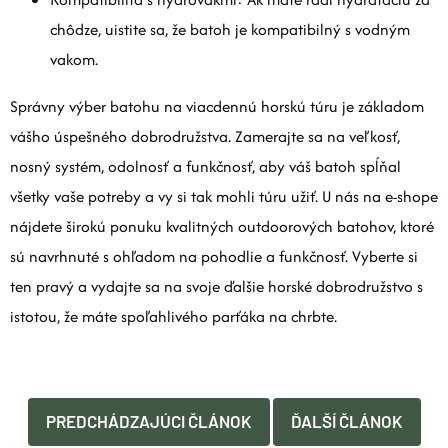
chôdze, uistite sa, že batoh je kompatibilný s vodným
vakom.
Správny výber batohu na viacdennú horskú túru je základom
vášho úspešného dobrodružstva. Zamerajte sa na veľkosť,
nosný systém, odolnosť a funkčnosť, aby váš batoh spĺňal
všetky vaše potreby a vy si tak mohli túru užiť. U nás na e-shope
nájdete širokú ponuku kvalitných outdoorových batohov, ktoré
sú navrhnuté s ohľadom na pohodlie a funkčnosť. Vyberte si
ten pravý a vydajte sa na svoje ďalšie horské dobrodružstvo s
istotou, že máte spoľahlivého parťáka na chrbte.
PREDCHÁDZAJÚCI ČLÁNOK
ĎALŠÍ ČLÁNOK