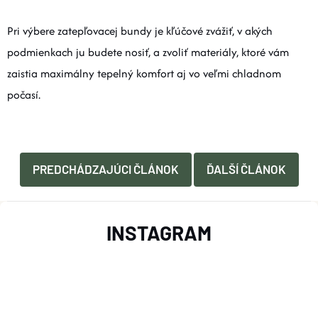
Pri výbere zatepľovacej bundy je kľúčové zvážiť, v akých
podmienkach ju budete nosiť, a zvoliť materiály, ktoré vám
zaistia maximálny tepelný komfort aj vo veľmi chladnom
počasí.
PREDCHÁDZAJÚCI ČLÁNOK
ĎALŠÍ ČLÁNOK
Z
INSTAGRAM
Á
P