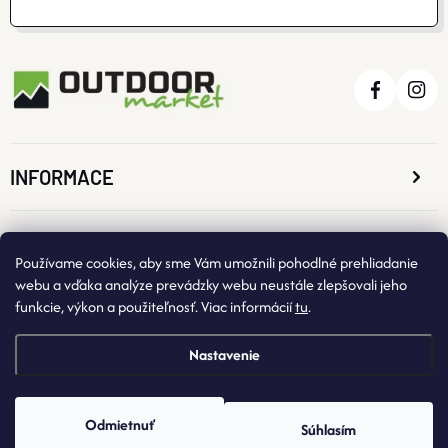
INFORMACE
O NÁKUPE
Používame cookies, aby sme Vám umožnili pohodlné prehliadanie
webu a vďaka analýze prevádzky webu neustále zlepšovali jeho
funkcie, výkon a použiteľnosť. Viac informácií
tu
.
KONTAKTNÉ ÚDAJE
Nastavenie
Odmietnuť
Súhlasím
Copyright 2026
OutdoorMarket
. Všetky práva vyhradené.