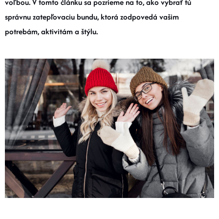
voľbou. V tomto článku sa pozrieme na to, ako vybrať tú
DOPLNKY
správnu zatepľovaciu bundu, ktorá zodpovedá vašim
potrebám, aktivitám a štýlu.
VYBAVENIE
TOPÁNKY a PONOŽKY
CYKLISTIKA
Značky
Obchodné podmienky
Podmienky ochrany osobných údajov
Doprava a platba
Kontakty
Veľkostné tabuľky
Výmena a vrátenie
Reklamácie
Zľavové kódy
Blog
Moja objednávka