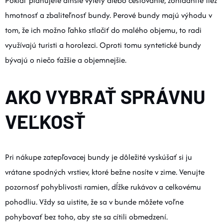
Pokiaľ plánujete dlhšie výlety alebo cestovanie, zohľadnite tiež
hmotnosť a zbaliteľnosť bundy. Perové bundy majú výhodu v
tom, že ich možno ľahko stlačiť do malého objemu, to radi
využívajú turisti a horolezci. Oproti tomu syntetické bundy
bývajú o niečo ťažšie a objemnejšie.
AKO VYBRAŤ SPRÁVNU
VEĽKOSŤ
Pri nákupe zatepľovacej bundy je dôležité vyskúšať si ju
vrátane spodných vrstiev, ktoré bežne nosíte v zime. Venujte
pozornosť pohyblivosti ramien, dĺžke rukávov a celkovému
pohodliu. Vždy sa uistite, že sa v bunde môžete voľne
pohybovať bez toho, aby ste sa cítili obmedzení.