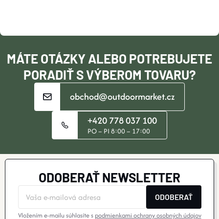
Ä
T
I
MÁTE OTÁZKY ALEBO POTREBUJETE
E
PORADIŤ S VÝBEROM TOVARU?
obchod@outdoormarket.cz
+420 778 037 100
PO – PI 8:00 – 17:00
ODOBERAŤ NEWSLETTER
ODOBERAŤ
Vložením e-mailu súhlasíte s
podmienkami ochrany osobných údajov