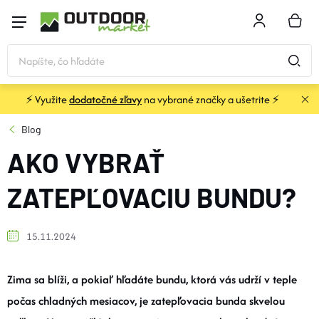
Prejsť
na
NÁKU
obsah
KOŠÍK
⚡ Využite
dodatočné zľavy
na vybrané značky a ušetrite ⚡
STANY a PRÍSTREŠKY
Blog
AKO VYBRAŤ
SPACÁKY
ZATEPĽOVACIU BUNDU?
KARIMATKY
15.11.2024
BATOHY a TAŠKY
Zima sa blíži, a pokiaľ hľadáte bundu, ktorá vás udrží v teple
OBLEČENIE
počas chladných mesiacov, je zatepľovacia bunda skvelou