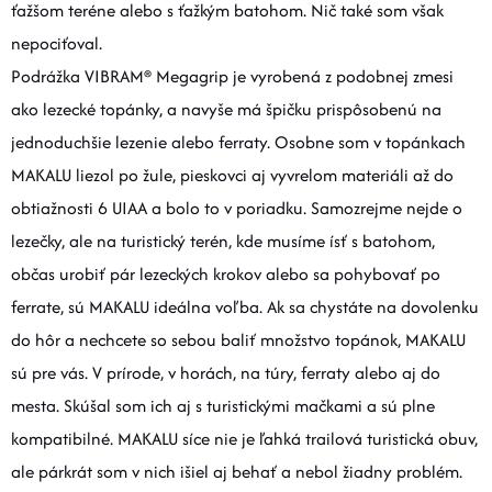
ťažšom teréne alebo s ťažkým batohom. Nič také som však
nepociťoval.
Podrážka VIBRAM® Megagrip je vyrobená z podobnej zmesi
ako lezecké topánky, a navyše má špičku prispôsobenú na
jednoduchšie lezenie alebo ferraty. Osobne som v topánkach
MAKALU liezol po žule, pieskovci aj vyvrelom materiáli až do
obtiažnosti 6 UIAA a bolo to v poriadku. Samozrejme nejde o
lezečky, ale na turistický terén, kde musíme ísť s batohom,
občas urobiť pár lezeckých krokov alebo sa pohybovať po
ferrate, sú MAKALU ideálna voľba. Ak sa chystáte na dovolenku
do hôr a nechcete so sebou baliť množstvo topánok, MAKALU
sú pre vás. V prírode, v horách, na túry, ferraty alebo aj do
mesta. Skúšal som ich aj s turistickými mačkami a sú plne
kompatibilné. MAKALU síce nie je ľahká trailová turistická obuv,
ale párkrát som v nich išiel aj behať a nebol žiadny problém.