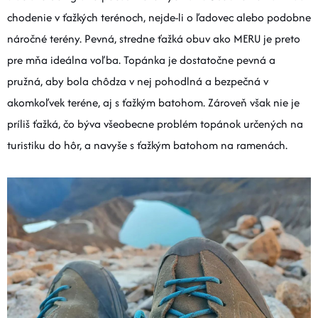
chodenie v ťažkých terénoch, nejde-li o ľadovec alebo podobne
náročné terény. Pevná, stredne ťažká obuv ako MERU je preto
pre mňa ideálna voľba. Topánka je dostatočne pevná a
pružná, aby bola chôdza v nej pohodlná a bezpečná v
akomkoľvek teréne, aj s ťažkým batohom. Zároveň však nie je
príliš ťažká, čo býva všeobecne problém topánok určených na
turistiku do hôr, a navyše s ťažkým batohom na ramenách.