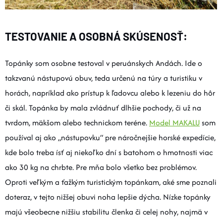
TESTOVANIE A OSOBNÁ SKÚSENOSŤ:
Topánky som osobne testoval v peruánskych Andách. Ide o
takzvanú nástupovú obuv, teda určenú na túry a turistiku v
horách, napríklad ako prístup k ľadovcu alebo k lezeniu do hôr
či skál. Topánka by mala zvládnuť dlhšie pochody, či už na
tvrdom, mäkšom alebo technickom teréne.
Model MAKALU
som
používal aj ako „nástupovku“ pre náročnejšie horské expedície,
kde bolo treba ísť aj niekoľko dní s batohom o hmotnosti viac
ako 30 kg na chrbte. Pre mňa bolo všetko bez problémov.
Oproti veľkým a ťažkým turistickým topánkam, aké sme poznali
doteraz, v tejto nižšej obuvi noha lepšie dýcha. Nízke topánky
majú všeobecne nižšiu stabilitu členka či celej nohy, najmä v