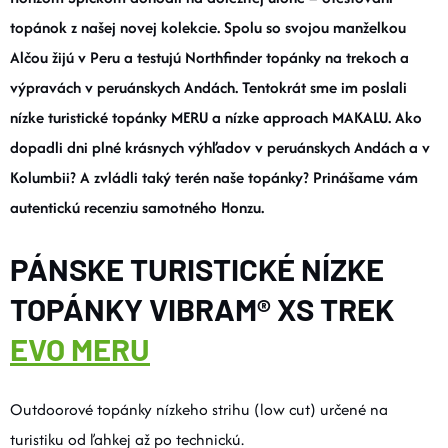
DOPLNKY
topánok z našej novej kolekcie. Spolu so svojou manželkou
Alčou žijú v Peru a testujú Northfinder topánky na trekoch a
VYBAVENIE
výpravách v peruánskych Andách. Tentokrát sme im poslali
nízke turistické topánky MERU a nízke approach MAKALU. Ako
dopadli dni plné krásnych výhľadov v peruánskych Andách a v
TOPÁNKY a PONOŽKY
Kolumbii? A zvládli taký terén naše topánky? Prinášame vám
autentickú recenziu samotného Honzu.
CYKLISTIKA
PÁNSKE TURISTICKÉ NÍZKE
Značky
TOPÁNKY VIBRAM® XS TREK
Obchodné podmienky
EVO MERU
Podmienky ochrany osobných údajov
Doprava a platba
Kontakty
Veľkostné tabuľky
Výmena a vrátenie
Outdoorové topánky nízkeho strihu (low cut) určené na
Reklamácie
Zľavové kódy
Blog
Moja objednávka
turistiku od ľahkej až po technickú.