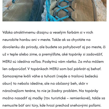
Vďaka atraktívnemu dizajnu a veselým farbám si v nich
neurobíte hanbu ani v meste. Takže ak sa chystáte na
dovolenku do prírody, ale budete sa pohybovať aj po meste, či
už v teple alebo zime, a premýšľate, aké topánky si zadovážiť,
MERU sú ideálna voľba. Poskytnú vám všetko. Za mňa môžem
len odporúčať. V topánkach MERU som bol párkrát aj behať.
Samozrejme kvôli váhe a tuhosti (nejde o trailovú bežeckú
obuv) to nebolo ideálne, ale na občasný beh, skôr v
náročnejšom teréne, to nie je žiadny problém. Na topánky
možno nasadiť aj mačky (tzv. turistické – remienkové), takže sa
nemusíte báť ani túry, kde hrozí prechod snehovými poľami.