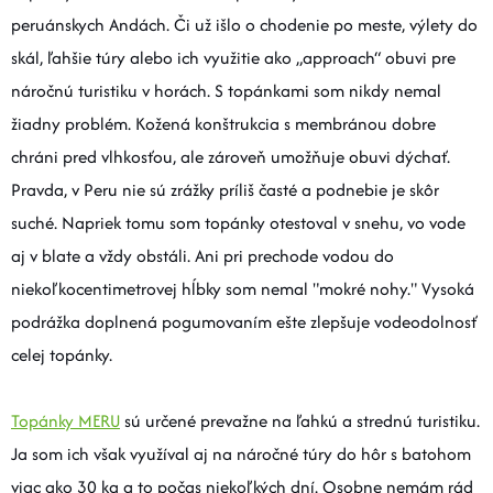
peruánskych Andách. Či už išlo o chodenie po meste, výlety do
skál, ľahšie túry alebo ich využitie ako „approach“ obuvi pre
náročnú turistiku v horách. S topánkami som nikdy nemal
žiadny problém. Kožená konštrukcia s membránou dobre
chráni pred vlhkosťou, ale zároveň umožňuje obuvi dýchať.
Pravda, v Peru nie sú zrážky príliš časté a podnebie je skôr
suché. Napriek tomu som topánky otestoval v snehu, vo vode
aj v blate a vždy obstáli. Ani pri prechode vodou do
niekoľkocentimetrovej hĺbky som nemal "mokré nohy." Vysoká
podrážka doplnená pogumovaním ešte zlepšuje vodeodolnosť
celej topánky.
Topánky MERU
sú určené prevažne na ľahkú a strednú turistiku.
Ja som ich však využíval aj na náročné túry do hôr s batohom
viac ako 30 kg a to počas niekoľkých dní. Osobne nemám rád