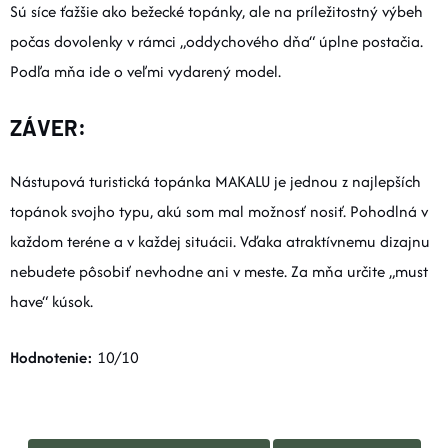
Sú síce ťažšie ako bežecké topánky, ale na príležitostný výbeh
počas dovolenky v rámci „oddychového dňa“ úplne postačia.
Podľa mňa ide o veľmi vydarený model.
ZÁVER:
Nástupová turistická topánka MAKALU je jednou z najlepších
topánok svojho typu, akú som mal možnosť nosiť. Pohodlná v
každom teréne a v každej situácii. Vďaka atraktívnemu dizajnu
nebudete pôsobiť nevhodne ani v meste. Za mňa určite „must
have“ kúsok.
Hodnotenie:
10/10