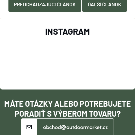
PREDCHÁDZAJÚCI ČLÁNOK
ĎALŠÍ ČLÁNOK
Z
INSTAGRAM
Á
P
Ä
T
I
MÁTE OTÁZKY ALEBO POTREBUJETE
E
PORADIŤ S VÝBEROM TOVARU?
obchod@outdoormarket.cz