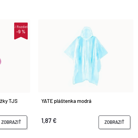
i
Rozdiel
-9 %
ožky TJS
YATE pláštenka modrá
1,87 €
ZOBRAZIŤ
ZOBRAZIŤ