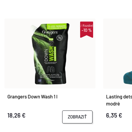
i
Rozdiel
-10 %
Grangers Down Wash 1 l
Lasting det
modré
18,26 €
6,35 €
ZOBRAZIŤ