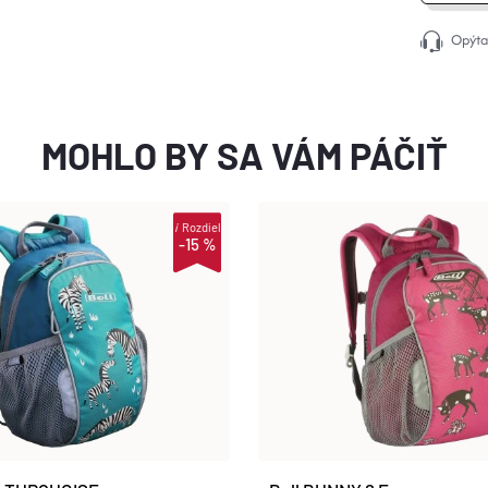
Opýta
MOHLO BY SA VÁM PÁČIŤ
i
Rozdiel
-15 %