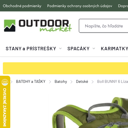
Prejsť
Obchodné podmienky
Podmienky ochrany osobných údajov
Dopra
na
obsah
STANY a PRÍSTREŠKY
SPACÁKY
KARIMATK
BATOHY a TAŠKY
Batohy
Detské
Boll BUNNY 6 Liz
Domov