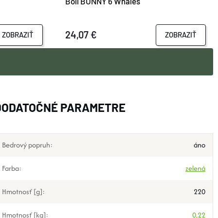
Boll BUNNY 6 Whales
24,07 €
ZOBRAZIŤ
ZOBRAZIŤ
DODATOČNÉ PARAMETRE
Bedrový popruh
:
áno
Farba
:
zelená
Hmotnosť [g]
:
220
Hmotnosť [kg]
:
0,22