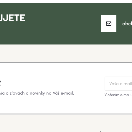
UJETE
obc
?
R
a o zľavách a novinky na Váš e-mail.
Vložením e-mailu