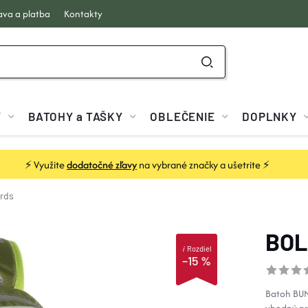
va a platba
Kontakty
Y
BATOHY a TAŠKY
OBLEČENIE
DOPLNKY
⚡ Využite
dodatočné zľavy
na vybrané značky a ušetrite ⚡
ards
BOL
i
Rozdiel
–15 %
Batoh BUN