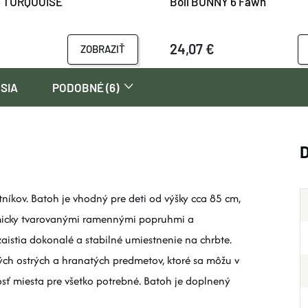
 6 TURQUOISE
Boll BUNNY 6 Fawn
24,07 €
ZOBRAZIŤ
SIA
PODOBNÉ (6)
íkov. Batoh je vhodný pre deti od výšky cca 85 cm,
tomicky tvarovanými ramennými popruhmi a
stia dokonalé a stabilné umiestnenie na chrbte.
kých ostrých a hranatých predmetov, ktoré sa môžu v
sť miesta pre všetko potrebné. Batoh je doplnený