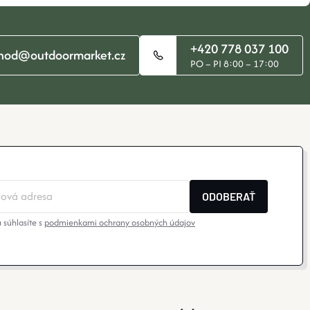
+420 778 037 100
hod@outdoormarket.cz
PO – PI 8:00 – 17:00
ODOBERAŤ
 súhlasíte s
podmienkami ochrany osobných údajov