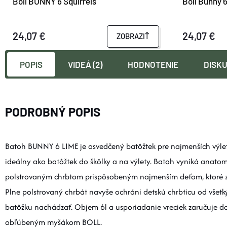
Boll BUNNY 6 Squirrels
Boll Bunny
24,07 €
24,07 €
ZOBRAZIŤ
POPIS
VIDEÁ (2)
HODNOTENIE
DISKU
PODROBNÝ POPIS
Batoh BUNNY 6 LIME je osvedčený batôžtek pre najmenších výletn
ideálny ako batôžtek do škôlky a na výlety. Batoh vyniká ana
polstrovaným chrbtom prispôsobeným najmenším deťom, ktoré zai
Plne polstrovaný chrbát navyše ochráni detskú chrbticu od všet
batôžku nachádzať. Objem 6l a usporiadanie vreciek zaručuje do
obľúbeným myšákom BOLL.