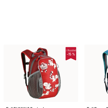
i
Rozdiel
-15 %