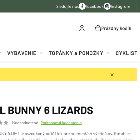
Sledujte nás
Facebook
Instagram
Prázdny košík
NÁKUPNÝ
KOŠÍK
VYBAVENIE
TOPÁNKY a PONOŽKY
CYKLIST
L BUNNY 6 LIZARDS
Neohodnotené
Podrobnosti hodnotenia
NY 6 LIME je osvedčený batôžtek pre najmenších výletníkov. Batoh je