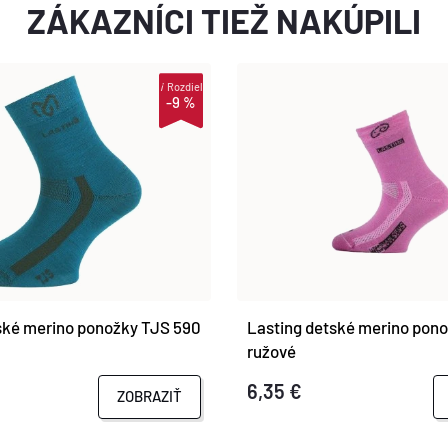
ZÁKAZNÍCI TIEŽ NAKÚPILI
i
Rozdiel
-9 %
ské merino ponožky TJS 590
Lasting detské merino pon
ružové
6,35 €
ZOBRAZIŤ