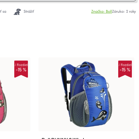
ť sa
Strážiť
Značka:
Boll
Záruka
:
2 roky
i
Rozdiel
i
Rozdiel
-15 %
-15 %