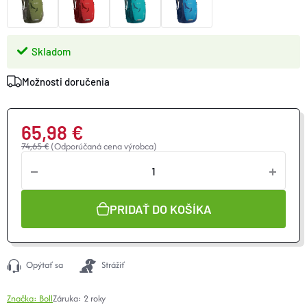
Skladom
Možnosti doručenia
65,98 €
74,65 €
(Odporúčaná cena výrobca)
Jednotková
cena:
PRIDAŤ DO KOŠÍKA
Opýtať sa
Strážiť
Značka:
Boll
Záruka
:
2 roky