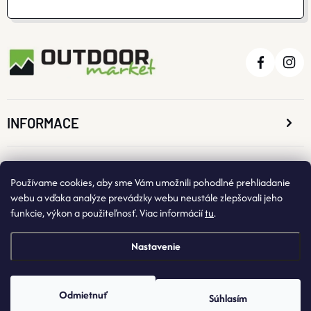
INFORMACE
O NÁKUPE
Používame cookies, aby sme Vám umožnili pohodlné prehliadanie
webu a vďaka analýze prevádzky webu neustále zlepšovali jeho
funkcie, výkon a použiteľnosť. Viac informácií
tu
.
KONTAKTNÉ ÚDAJE
Nastavenie
Odmietnuť
Súhlasím
Copyright 2026
OutdoorMarket
. Všetky práva vyhradené.