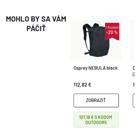
MOHLO BY SA VÁM
PÁČIŤ
i
Rozdiel
-20 %
Osprey NEBULA black
De
(3
112,82 €
10
ZOBRAZIŤ
107,18 €
OUTDOOR5