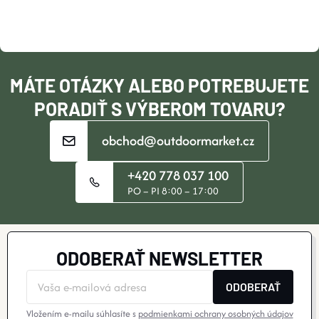
Ä
T
I
MÁTE OTÁZKY ALEBO POTREBUJETE
E
PORADIŤ S VÝBEROM TOVARU?
obchod@outdoormarket.cz
+420 778 037 100
PO – PI 8:00 – 17:00
ODOBERAŤ NEWSLETTER
ODOBERAŤ
Vložením e-mailu súhlasíte s
podmienkami ochrany osobných údajov