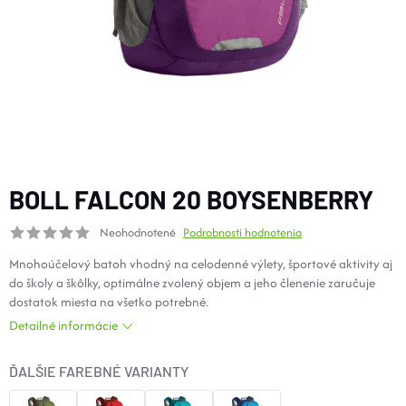
DOPLNKY
VYBAVENIE
TOPÁNKY a PONOŽKY
CYKLISTIKA
BOLL FALCON 20 BOYSENBERRY
Neohodnotené
Podrobnosti hodnotenia
Značky
Mnohoúčelový batoh vhodný na celodenné výlety, športové aktivity aj
do školy a škôlky, optimálne zvolený objem a jeho členenie zaručuje
Obchodné podmienky
dostatok miesta na všetko potrebné.
Podmienky ochrany osobných údajov
Doprava a platba
Detailné informácie
Kontakty
Veľkostné tabuľky
Výmena a vrátenie
ĎALŠIE FAREBNÉ VARIANTY
Reklamácie
Zľavové kódy
Blog
Moja objednávka