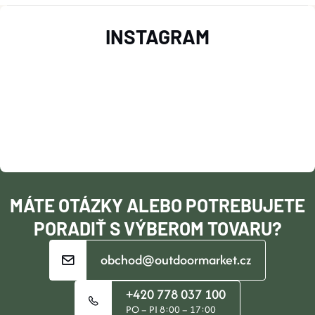
Z
INSTAGRAM
Á
P
Ä
T
I
MÁTE OTÁZKY ALEBO POTREBUJETE
E
PORADIŤ S VÝBEROM TOVARU?
obchod@outdoormarket.cz
+420 778 037 100
PO – PI 8:00 – 17:00