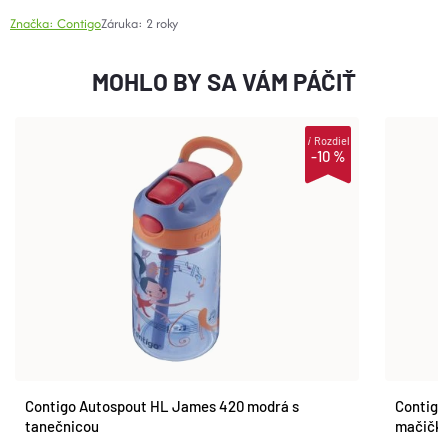
Značka:
Contigo
Záruka
:
2 roky
MOHLO BY SA VÁM PÁČIŤ
i
Rozdiel
-10 %
Contigo Autospout HL James 420 modrá s
Contigo
tanečnicou
mačičk