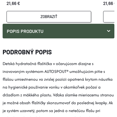
21,66 €
21,66 €
ZOBRAZIŤ
POPIS PRODUKTU
PODROBNÝ POPIS
Detská hydratačná fľaštička v očarujúcom dizajne s
inovovaným systémom AUTOSPOUT® umožňujúcim pitie s
fľašou umiestnenou vo zvislej pozícii opatrená krytom náustka
na hygienické používanie vonku v akomkoľvek počasí a
držadlom z mäkkého plastu. Vďaka slamke mieriacemu stranou
je možné obsah fľaštičky skonzumovať do poslednej kvapky. Ak
je systém uzavretý, potom sa jedná o netečúcu fľašu pri