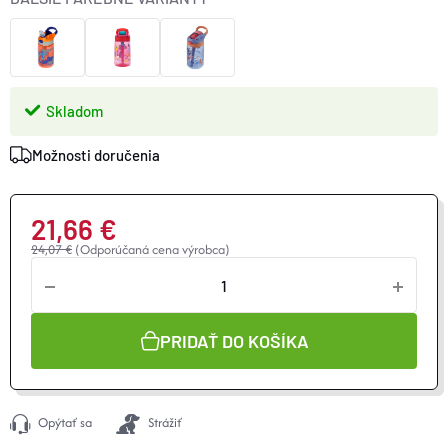
ako vekom nahor.
Skladom
Možnosti doručenia
21,66 €
24,07 €
(Odporúčaná cena výrobca)
Jednotková
cena:
PRIDAŤ DO KOŠÍKA
Opýtať sa
Strážiť