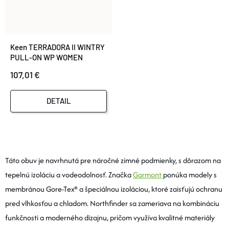
Keen TERRADORA II WINTRY
PULL-ON WP WOMEN
black/black
107,01 €
DETAIL
O
V
Táto obuv je navrhnutá pre náročné zimné podmienky, s dôrazom na
tepelnú izoláciu a vodeodolnosť. Značka
Garmont
ponúka modely s
L
membránou Gore-Tex® a špeciálnou izoláciou, ktoré zaisťujú ochranu
Á
pred vlhkosťou a chladom. Northfinder sa zameriava na kombináciu
funkčnosti a moderného dizajnu, pričom využíva kvalitné materiály
D