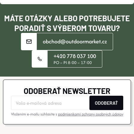
P
I
I
MÁTE OTÁZKY ALEBO POTREBUJETE
E
PORADIŤ S VÝBEROM TOVARU?
S
U
obchod@outdoormarket.cz
+420 778 037 100
PO – PI 8:00 – 17:00
ODOBERAŤ NEWSLETTER
ODOBERAŤ
Vložením e-mailu súhlasíte s
podmienkami ochrany osobných údajov