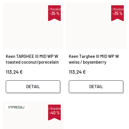
i
Rozdiel
i
Rozdiel
–35 %
–35 %
Keen TARGHEE III MID WP W
Keen Targhee III MID WP W
toasted coconut/porecelain
weiss / boysenberry
113,24 €
113,24 €
DETAIL
DETAIL
VÝPREDAJ
i
Rozdiel
–40 %