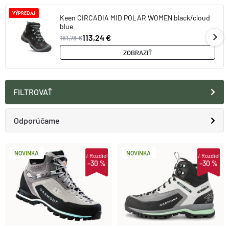
VÝPREDAJ
Keen CIRCADIA MID POLAR WOMEN black/cloud
blue
113,24 €
161,78 €
ZOBRAZIŤ
FILTROVAŤ
R
Odporúčame
A
Najlacnejšie
V
NOVINKA
NOVINKA
i
Rozdiel
i
Rozdiel
–30 %
–30 %
D
Najdrahšie
Ý
E
Najpredávanejšie
P
N
Abecedne