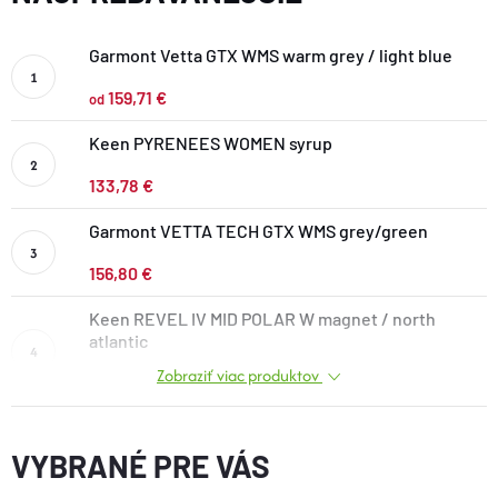
DOPLNKY
Garmont Vetta GTX WMS warm grey / light blue
VYBAVENIE
159,71 €
od
Keen PYRENEES WOMEN syrup
TOPÁNKY a PONOŽKY
133,78 €
Garmont VETTA TECH GTX WMS grey/green
CYKLISTIKA
156,80 €
Značky
Keen REVEL IV MID POLAR W magnet / north
atlantic
Obchodné podmienky
Zobraziť viac produktov
124,02 €
Podmienky ochrany osobných údajov
Doprava a platba
Kontakty
Veľkostné tabuľky
Výmena a vrátenie
Reklamácie
Zľavové kódy
Blog
Moja objednávka
VYBRANÉ PRE VÁS