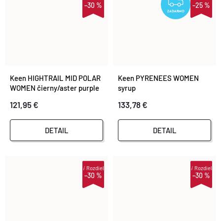
ZADA
–30 %
–25 %
ZADARMO
Keen HIGHTRAIL MID POLAR
Keen PYRENEES WOMEN
WOMEN čierny/aster purple
syrup
121,95 €
133,78 €
DETAIL
DETAIL
i
Rozdiel
i
Rozdiel
–30 %
–30 %