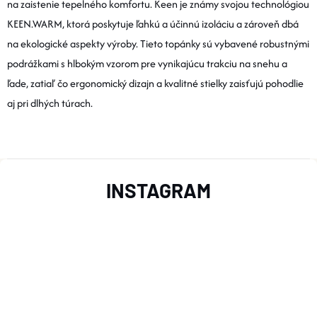
na zaistenie tepelného komfortu. Keen je známy svojou technológiou
A
KEEN.WARM, ktorá poskytuje ľahkú a účinnú izoláciu a zároveň dbá
na ekologické aspekty výroby. Tieto topánky sú vybavené robustnými
C
podrážkami s hlbokým vzorom pre vynikajúcu trakciu na snehu a
I
ľade, zatiaľ čo ergonomický dizajn a kvalitné stielky zaisťujú pohodlie
E
aj pri dlhých túrach.
P
R
Z
V
INSTAGRAM
Á
K
P
Y
V
Ä
Ý
T