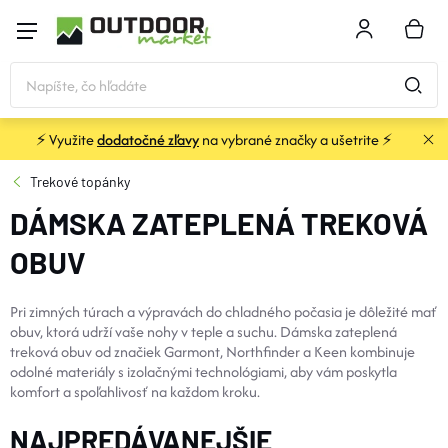
Prejsť
na
NÁKU
obsah
KOŠÍK
⚡ Využite
dodatočné zľavy
na vybrané značky a ušetrite ⚡
STANY a PRÍSTREŠKY
Trekové topánky
DÁMSKA ZATEPLENÁ TREKOVÁ
SPACÁKY
OBUV
KARIMATKY
Pri zimných túrach a výpravách do chladného počasia je dôležité mať
obuv, ktorá udrží vaše nohy v teple a suchu. Dámska zateplená
BATOHY a TAŠKY
treková obuv od značiek Garmont, Northfinder a Keen kombinuje
odolné materiály s izolačnými technológiami, aby vám poskytla
komfort a spoľahlivosť na každom kroku.
OBLEČENIE
NAJPREDÁVANEJŠIE