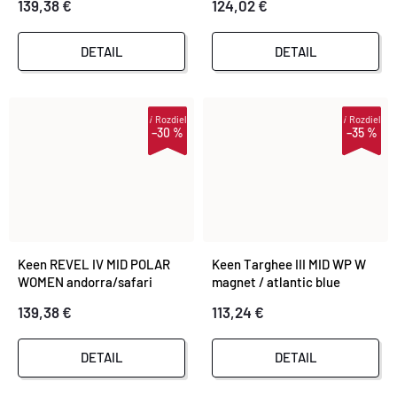
139,38 €
124,02 €
DETAIL
DETAIL
i
Rozdiel
i
Rozdiel
–30 %
–35 %
Keen REVEL IV MID POLAR
Keen Targhee III MID WP W
WOMEN andorra/safari
magnet / atlantic blue
139,38 €
113,24 €
DETAIL
DETAIL