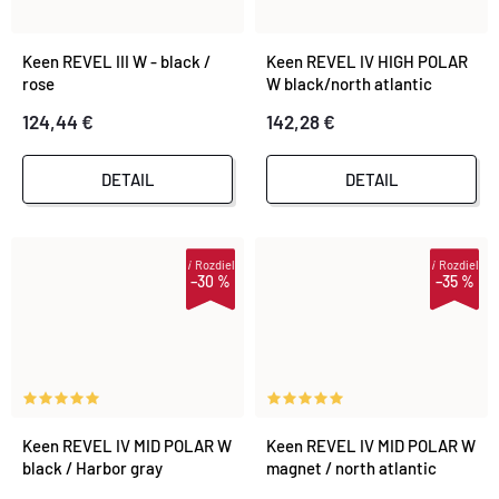
Keen REVEL III W - black /
Keen REVEL IV HIGH POLAR
rose
W black/north atlantic
124,44 €
142,28 €
DETAIL
DETAIL
i
Rozdiel
i
Rozdiel
–30 %
–35 %
Keen REVEL IV MID POLAR W
Keen REVEL IV MID POLAR W
black / Harbor gray
magnet / north atlantic