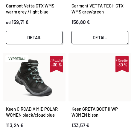
I
Garmont Vetta GTX WMS
Garmont VETTA TECH GTX
I
warm grey / light blue
WMS grey/green
S
159,71 €
156,80 €
E
od
P
P
DETAIL
DETAIL
R
R
O
VÝPREDAJ
i
Rozdiel
i
Rozdiel
–30 %
–30 %
O
D
D
U
U
K
Keen CIRCADIA MID POLAR
Keen GRETA BOOT II WP
K
WOMEN black/cloud blue
WOMEN bison
T
113,24 €
133,57 €
T