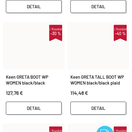
O
DETAIL
DETAIL
O
V
V
i
Rozdiel
i
Rozdiel
–30 %
–40 %
Keen GRETA BOOT WP
Keen GRETA TALL BOOT WP
WOMEN black/black
WOMEN black/black plaid
127,76 €
114,48 €
DETAIL
DETAIL
i
Rozdiel
i
Rozdiel