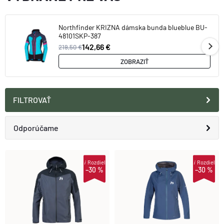
Northfinder KRIZNA dámska bunda blueblue BU-
48101SKP-387
142,66 €
219,50 €
ZOBRAZIŤ
FILTROVAŤ
R
Odporúčame
A
Najlacnejšie
V
i
Rozdiel
i
Rozdiel
–30 %
–30 %
D
Najdrahšie
Ý
E
Najpredávanejšie
P