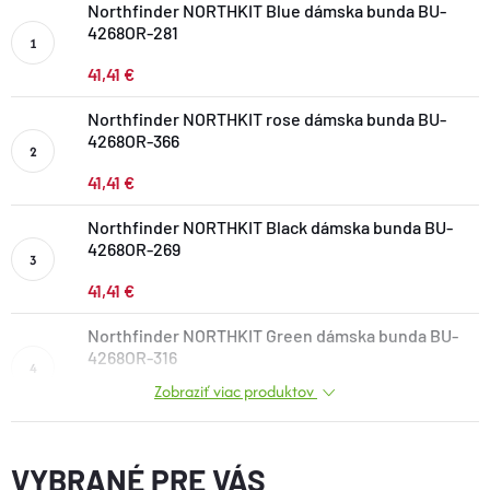
Northfinder NORTHKIT Blue dámska bunda BU-
DOPLNKY
4268OR-281
41,41 €
VYBAVENIE
Northfinder NORTHKIT rose dámska bunda BU-
4268OR-366
TOPÁNKY a PONOŽKY
41,41 €
Northfinder NORTHKIT Black dámska bunda BU-
CYKLISTIKA
4268OR-269
41,41 €
Značky
Northfinder NORTHKIT Green dámska bunda BU-
4268OR-316
Obchodné podmienky
Zobraziť viac produktov
Podmienky ochrany osobných údajov
Doprava a platba
41,41 €
Kontakty
Veľkostné tabuľky
Výmena a vrátenie
Reklamácie
Zľavové kódy
Blog
Moja objednávka
VYBRANÉ PRE VÁS