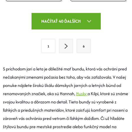
O
NAČÍTAŤ 40 ĎALŠÍCH
V
L
S
1
6
T
Á
R
D
Á
S príchodom jari a leta je dôležité mať bundu, ktorá vás ochráni pred
A
N
nečakanými zmenami počasia bez toho, aby vás zaťažovala. V našej
K
ponuke nájdete širokú škálu dámskych jarných a letných búnd od
C
O
renomovaných značiek, ako sú Hannah,
Husky
a Kilpi, ktoré sú známe
I
V
svojou kvalitou a dôrazom na detail. Tieto bundy sú vyrobené z
A
ľahkých a priedušných materiálov, ktoré zaisťujú komfort pri nosení a
E
N
zároveň vás ochránia pred vetrom či ľahkým dažďom. Či už hľadáte
P
I
štýlovú bundu pre mestské prostredie alebo funkčný model na