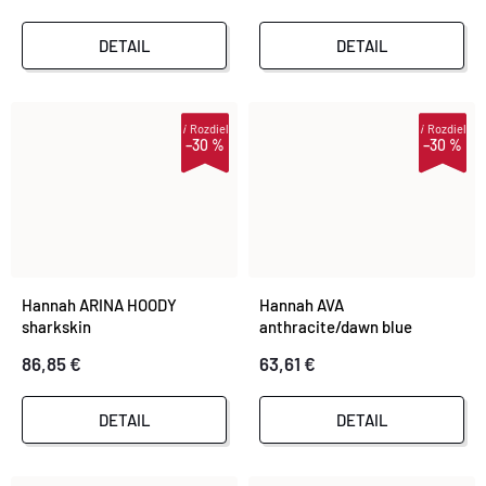
T
O
DETAIL
DETAIL
O
V
V
i
Rozdiel
i
Rozdiel
–30 %
–30 %
Hannah ARINA HOODY
Hannah AVA
sharkskin
anthracite/dawn blue
86,85 €
63,61 €
DETAIL
DETAIL