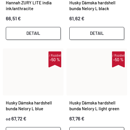
Hannah ZURY LITE india
Husky Dámska hardshell
ink/anthracite
bunda Nelory L black
66,51 €
61,62 €
DETAIL
DETAIL
i
Rozdiel
i
Rozdiel
–50 %
–50 %
Husky Dámska hardshell
Husky Dámska hardshell
bunda Nelory L blue
bunda Nelory L light green
67,72 €
67,76 €
od