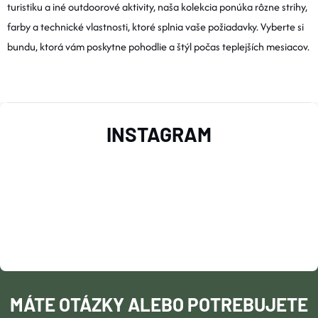
E
R
turistiku a iné outdoorové aktivity, naša kolekcia ponúka rôzne strihy,
farby a technické vlastnosti, ktoré splnia vaše požiadavky. Vyberte si
V
bundu, ktorá vám poskytne pohodlie a štýl počas teplejších mesiacov.
K
Y
Z
V
INSTAGRAM
Á
Ý
P
P
I
Ä
S
T
U
I
MÁTE OTÁZKY ALEBO POTREBUJETE