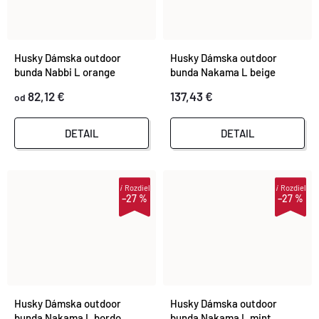
Husky Dámska outdoor
Husky Dámska outdoor
bunda Nabbi L orange
bunda Nakama L beige
82,12 €
137,43 €
od
DETAIL
DETAIL
i
Rozdiel
i
Rozdiel
–27 %
–27 %
Husky Dámska outdoor
Husky Dámska outdoor
bunda Nakama L bordo
bunda Nakama L mint