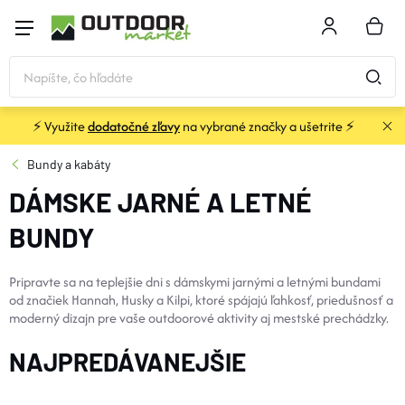
Prejsť
na
NÁKU
obsah
KOŠÍK
⚡ Využite
dodatočné zľavy
na vybrané značky a ušetrite ⚡
STANY a PRÍSTREŠKY
Bundy a kabáty
DÁMSKE JARNÉ A LETNÉ
SPACÁKY
BUNDY
KARIMATKY
Pripravte sa na teplejšie dni s dámskymi jarnými a letnými bundami
od značiek Hannah, Husky a Kilpi, ktoré spájajú ľahkosť, priedušnosť a
BATOHY a TAŠKY
moderný dizajn pre vaše outdoorové aktivity aj mestské prechádzky.
NAJPREDÁVANEJŠIE
OBLEČENIE