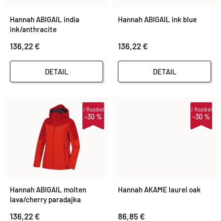
N
Abecedne
I
Hannah ABIGAIL india
Hannah ABIGAIL ink blue
I
ink/anthracite
S
136,22 €
136,22 €
E
P
P
DETAIL
DETAIL
R
R
O
i
Rozdiel
i
Rozdiel
–30 %
–30 %
O
D
D
U
U
K
Hannah ABIGAIL molten
Hannah AKAME laurel oak
K
lava/cherry paradajka
T
136,22 €
86,85 €