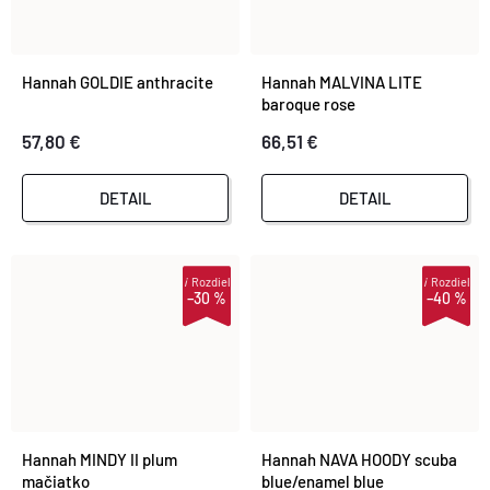
Hannah GOLDIE anthracite
Hannah MALVINA LITE
baroque rose
57,80 €
66,51 €
DETAIL
DETAIL
i
Rozdiel
i
Rozdiel
–30 %
–40 %
Hannah MINDY II plum
Hannah NAVA HOODY scuba
mačiatko
blue/enamel blue