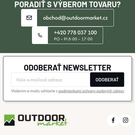
E
PORADIŤ S VÝBEROM TOVARU?
obchod@outdoormarket.cz
+420 778 037 100
PO – PI 8:00 – 17:00
ODOBERAŤ NEWSLETTER
ODOBERAŤ
Vložením e-mailu súhlasíte s
podmienkami ochrany osobných údajov