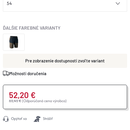
ĎALŠIE FAREBNÉ VARIANTY
zvoľte variant
Možnosti doručenia
52,20 €
61,41 €
(Odporúčaná cena výrobca)
Jednotková
cena:
Opýtať sa
Strážiť