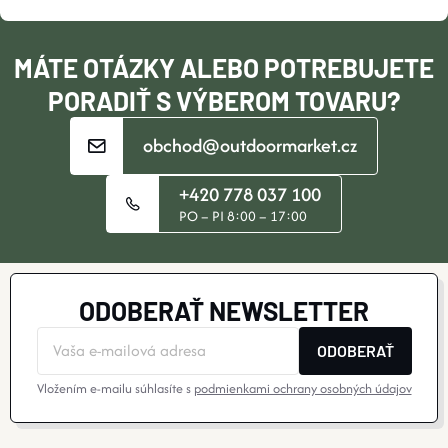
T
I
MÁTE OTÁZKY ALEBO POTREBUJETE
E
PORADIŤ S VÝBEROM TOVARU?
obchod@outdoormarket.cz
+420 778 037 100
PO – PI 8:00 – 17:00
ODOBERAŤ NEWSLETTER
ODOBERAŤ
Vložením e-mailu súhlasíte s
podmienkami ochrany osobných údajov