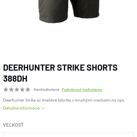
DOPLNKY
VYBAVENIE
TOPÁNKY a PONOŽKY
CYKLISTIKA
DEERHUNTER STRIKE SHORTS
388DH
Značky
Neohodnotené
Podrobnosti hodnotenia
Deerhunter Strike sú strečévé šdortky s mnohými vreckami na zips.
Obchodné podmienky
Detailné informácie
Podmienky ochrany osobných údajov
Doprava a platba
Kontakty
Veľkostné tabuľky
Výmena a vrátenie
VEĽKOSŤ
Reklamácie
Zľavové kódy
Blog
Moja objednávka