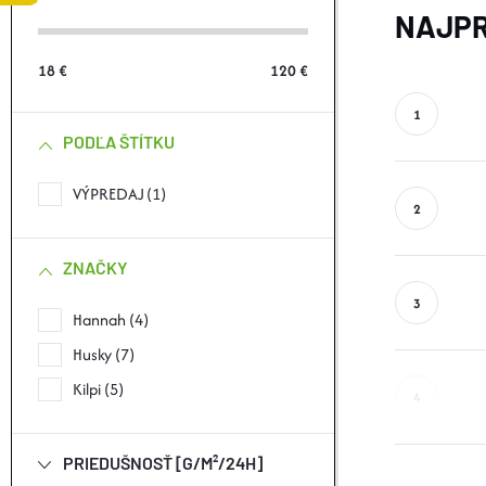
Č
NAJPR
N
18
€
120
€
Ý
PODĽA ŠTÍTKU
P
VÝPREDAJ
1
A
N
ZNAČKY
E
Hannah
4
Husky
7
L
Kilpi
5
PRIEDUŠNOSŤ [G/M²/24H]