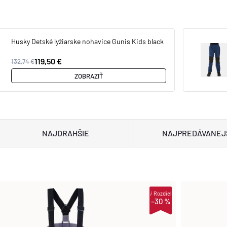
Husky Detské lyžiarske nohavice Gunis Kids black
119,50 €
132,74 €
ZOBRAZIŤ
NAJDRAHŠIE
NAJPREDÁVANEJ
i
Rozdiel
–30 %