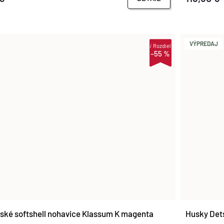
VÝPREDAJ
i
Rozdiel
–55 %
ské softshell nohavice Klassum K magenta
Husky Dets