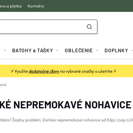
va a platba
Kontakty
Y
BATOHY a TAŠKY
OBLEČENIE
DOPLNKY
⚡ Využite
dodatočné zľavy
na vybrané značky a ušetrite ⚡
avé
KÉ NEPREMOKAVÉ NOHAVICE
 blato? Žiadny problém. Detské nepremokavé nohavice od Kilpi, Loap a 