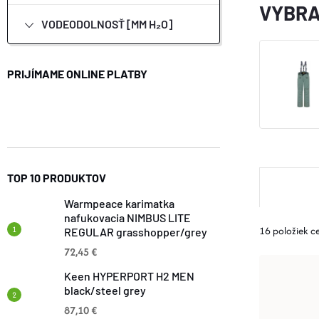
VYBRA
VODEODOLNOSŤ [MM H₂O]
PRIJÍMAME ONLINE PLATBY
R
TOP 10 PRODUKTOV
Warmpeace karimatka
A
nafukovacia NIMBUS LITE
16
položiek c
REGULAR grasshopper/grey
D
72,45 €
V
Keen HYPERPORT H2 MEN
E
black/steel grey
Ý
87,10 €