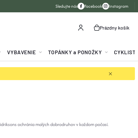
Sledujte nás
Facebook
Instagram
Prázdny košík
NÁKUPNÝ
KOŠÍK
VYBAVENIE
TOPÁNKY a PONOŽKY
CYKLIST
Didriksons ochránia malých dobrodruhov v každom počasí.