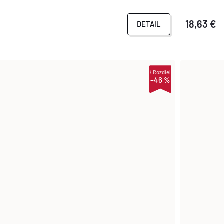
18,63 €
DETAIL
i
Rozdiel
–46 %