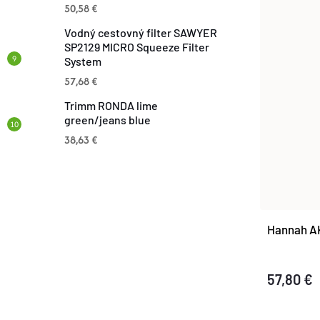
T
50,58 €
T
Vodný cestovný filter SAWYER
O
SP2129 MICRO Squeeze Filter
O
System
V
57,68 €
V
Trimm RONDA lime
green/jeans blue
38,63 €
Hannah AK
57,80 €