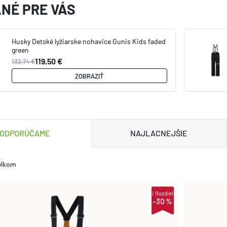
NÉ PRE VÁS
Husky Detské lyžiarske nohavice Gunis Kids faded
green
119,50 €
132,74 €
ZOBRAZIŤ
ODPORÚČAME
NAJLACNEJŠIE
elkom
i
Rozdiel
–30 %