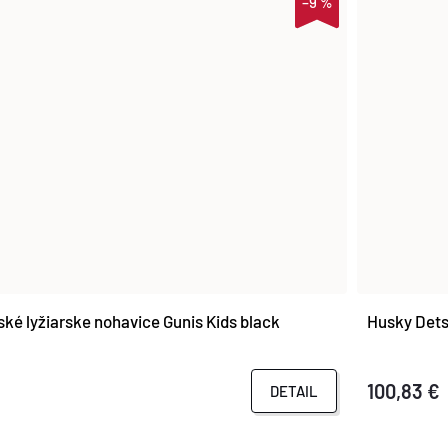
–9 %
ké lyžiarske nohavice Gunis Kids black
Husky Dets
100,83 €
DETAIL