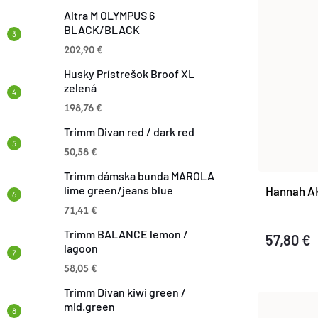
N
P
Altra M OLYMPUS 6
BLACK/BLACK
I
202,90 €
I
E
Husky Prístrešok Broof XL
S
zelená
P
198,76 €
P
Trimm Divan red / dark red
R
50,58 €
R
O
Trimm dámska bunda MAROLA
lime green/jeans blue
Hannah AK
O
71,41 €
D
D
Trimm BALANCE lemon /
57,80 €
U
lagoon
U
58,05 €
K
Trimm Divan kiwi green /
K
mid.green