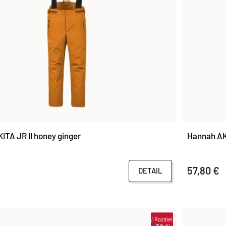
ITA JR II honey ginger
Hannah AKI
57,80 €
DETAIL
i
Rozdiel