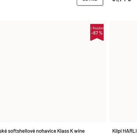
i
Rozdiel
–67 %
ké softshellové nohavice Klass K wine
Kilpi HARL