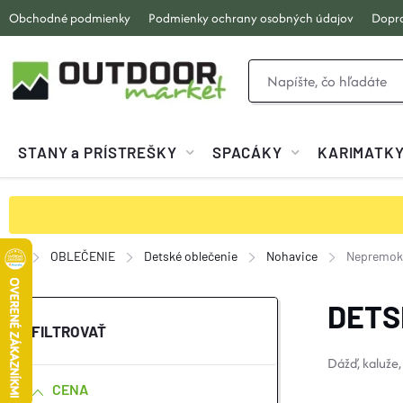
Prejsť
Obchodné podmienky
Podmienky ochrany osobných údajov
Dopra
na
obsah
STANY a PRÍSTREŠKY
SPACÁKY
KARIMATK
OBLEČENIE
Detské oblečenie
Nohavice
Nepremok
Domov
B
DETS
O
Dážď, kaluže,
CENA