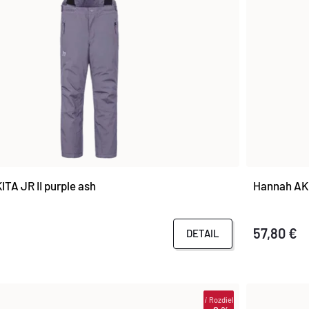
TA JR II purple ash
Hannah AKI
57,80 €
DETAIL
i
Rozdiel