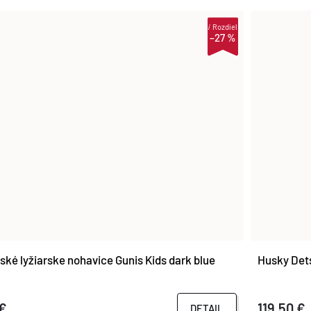
i
Rozdiel
–27 %
ké lyžiarske nohavice Gunis Kids dark blue
Husky Dets
 €
119,50 €
DETAIL