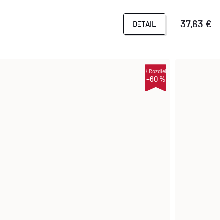
37,63 €
DETAIL
i
Rozdiel
–60 %