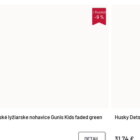
i
Rozdiel
–9 %
ké lyžiarske nohavice Gunis Kids faded green
Husky Dets
31,74 €
DETAIL