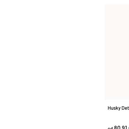
Husky Dets
80,91
od