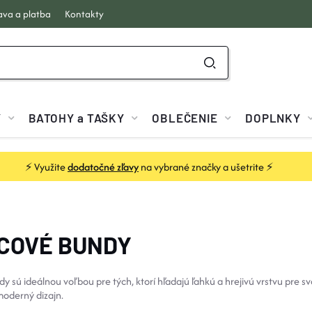
va a platba
Kontakty
Y
BATOHY a TAŠKY
OBLEČENIE
DOPLNKY
⚡ Využite
dodatočné zľavy
na vybrané značky a ušetrite ⚡
COVÉ BUNDY
y sú ideálnou voľbou pre tých, ktorí hľadajú ľahkú a hrejivú vrstvu pre 
moderný dizajn.