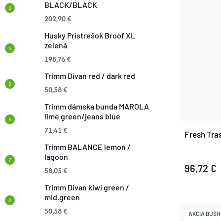
N
BLACK/BLACK
P
202,90 €
I
Husky Prístrešok Broof XL
I
zelená
E
198,76 €
S
P
Trimm Divan red / dark red
P
50,58 €
R
Trimm dámska bunda MAROLA
R
lime green/jeans blue
O
71,41 €
Fresh Tr
O
Trimm BALANCE lemon /
D
lagoon
D
96,72 €
58,05 €
U
U
Trimm Divan kiwi green /
mid.green
K
K
50,58 €
AKCIA BUSHC