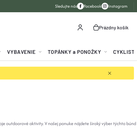
Sledujte nás
Facebook
Instagram
Prázdny košík
NÁKUPNÝ
KOŠÍK
VYBAVENIE
TOPÁNKY a PONOŽKY
CYKLIST
svoje outdoorové aktivity. V našej ponuke nájdete široký výber týchto bú