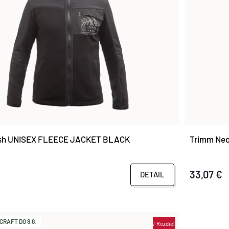
ash UNISEX FLEECE JACKET BLACK
Trimm Neo
33,07 €
DETAIL
RAFT DO 9.8.
i
Rozdiel