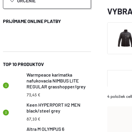
URČENIE
VYBRA
PRIJÍMAME ONLINE PLATBY
TOP 10 PRODUKTOV
R
Warmpeace karimatka
nafukovacia NIMBUS LITE
REGULAR grasshopper/grey
A
72,45 €
4
položiek ce
D
Keen HYPERPORT H2 MEN
V
black/steel grey
E
87,10 €
Ý
Altra M OLYMPUS 6