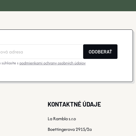
ODOBERAŤ
 súhlasíte s
podmienkami ochrany osobných údajov
KONTAKTNÉ ÚDAJE
La Rambla s.r.o
Boettingerova 2915/2a