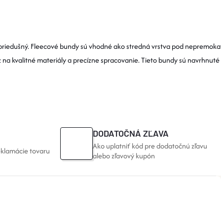
yť priedušný. Fleecové bundy sú vhodné ako stredná vrstva pod nepremok
 na kvalitné materiály a precízne spracovanie. Tieto bundy sú navrhnut
DODATOČNÁ ZĽAVA
Ako uplatniť kód pre dodatočnú zľavu
eklamácie tovaru
alebo zľavový kupón