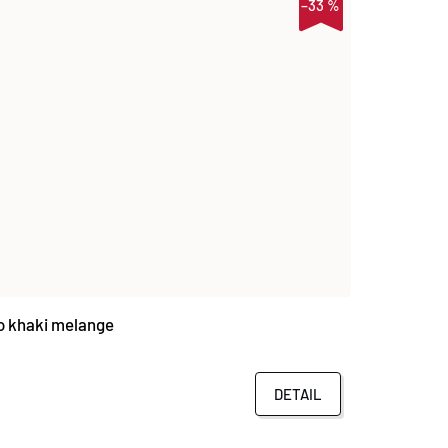
–33 %
 khaki melange
DETAIL