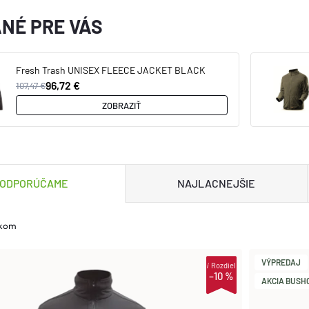
NÉ PRE VÁS
Fresh Trash UNISEX FLEECE JACKET BLACK
96,72 €
107,47 €
ZOBRAZIŤ
ODPORÚČAME
NAJLACNEJŠIE
lkom
VÝPREDAJ
i
Rozdiel
–10 %
AKCIA BUSHC