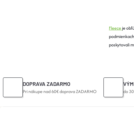
O
V
Fleece
je obľ
L
podmienkach. 
poskytovali m
Á
D
A
C
DOPRAVA ZADARMO
VÝM
Pri nákupe nad 60€ doprava ZADARMO
do 30
I
E
Z
P
Á
R