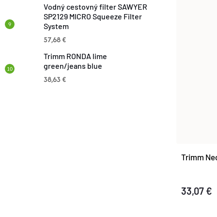
T
Vodný cestovný filter SAWYER
T
SP2129 MICRO Squeeze Filter
O
System
O
57,68 €
V
Trimm RONDA lime
V
green/jeans blue
38,63 €
Trimm Neo
33,07 €