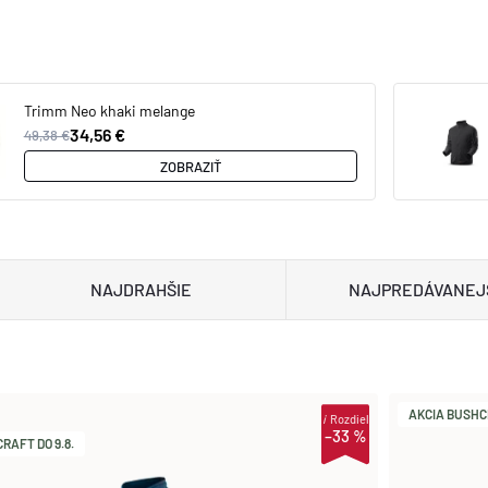
Trimm Neo khaki melange
34,56 €
49,38 €
ZOBRAZIŤ
NAJDRAHŠIE
NAJPREDÁVANEJ
AKCIA BUSHCR
i
Rozdiel
–33 %
RAFT DO 9.8.