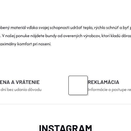
úbený materiál vďaka svojej schopnosti udržať teplo, rýchlo schnúť a b
V našej ponuke nájdete bundy od overených výrobcov, ktorí kladú dôraz
aximálny komfort pri nosení.
ENA A VRÁTENIE
REKLAMÁCIA
 dní bez udania dôvodu
Informácie o postupe r
INSTAGRAM