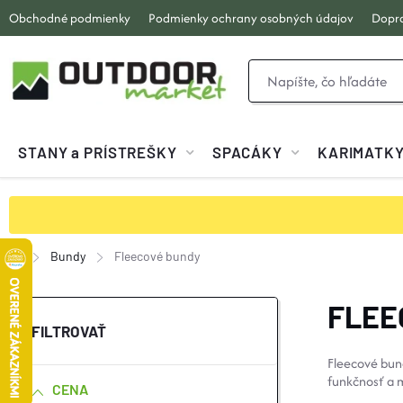
Prejsť
Obchodné podmienky
Podmienky ochrany osobných údajov
Dopra
na
obsah
STANY a PRÍSTREŠKY
SPACÁKY
KARIMATK
Bundy
Fleecové bundy
Domov
B
FLEE
O
Fleecové bund
funkčnosť a 
CENA