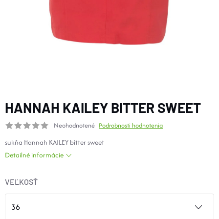
DOPLNKY
VYBAVENIE
TOPÁNKY a PONOŽKY
CYKLISTIKA
HANNAH KAILEY BITTER SWEET
Neohodnotené
Podrobnosti hodnotenia
Značky
sukňa Hannah KAILEY bitter sweet
Detailné informácie
Obchodné podmienky
Podmienky ochrany osobných údajov
Doprava a platba
VEĽKOSŤ
Kontakty
Veľkostné tabuľky
Výmena a vrátenie
Reklamácie
Zľavové kódy
Blog
Moja objednávka