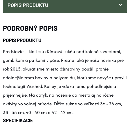
POPIS PRODUKTU
PODROBNÝ POPIS
POPIS PRODUKTU
Predstavte si klasickú džínsovú sukňu nad kolená s vreckami,
gombíkom a pútkami v páse. Presne taká je naša novinka pre
rok 2015, akurát sme miesto džínsoviny použili pranie
odolnejšie zmes bavlny a polyamidu, ktorú sme navyše upravili
technológií Washed. Kailey je vďaka tomu pohodlnejšie a
príjemnejšie. Na dotyk, na nosenie do mesta aj na rôzne
aktivity vo voľnej prírode. Dĺžka sukne vo veľkosti 36 - 36 cm,
38 - 38 cm, 40 - 40 cm a 42 - 42 cm.
ŠPECIFIKÁCIE