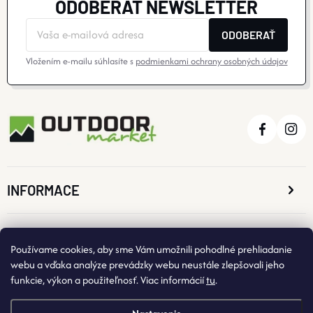
ODOBERAŤ NEWSLETTER
ODOBERAŤ
Vložením e-mailu súhlasíte s
podmienkami ochrany osobných údajov
INFORMACE
O NÁKUPE
Používame cookies, aby sme Vám umožnili pohodlné prehliadanie
webu a vďaka analýze prevádzky webu neustále zlepšovali jeho
funkcie, výkon a použiteľnosť. Viac informácií
tu
.
KONTAKTNÉ ÚDAJE