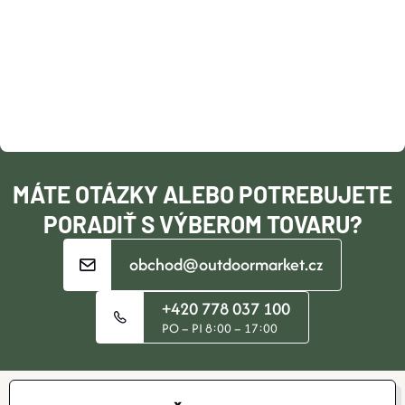
Á
P
Ä
T
I
MÁTE OTÁZKY ALEBO POTREBUJETE
E
PORADIŤ S VÝBEROM TOVARU?
obchod@outdoormarket.cz
+420 778 037 100
PO – PI 8:00 – 17:00