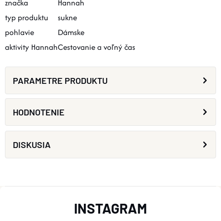
značka
Hannah
typ produktu
sukne
pohlavie
Dámske
aktivity Hannah
Cestovanie a voľný čas
PARAMETRE PRODUKTU
HODNOTENIE
DISKUSIA
Z
INSTAGRAM