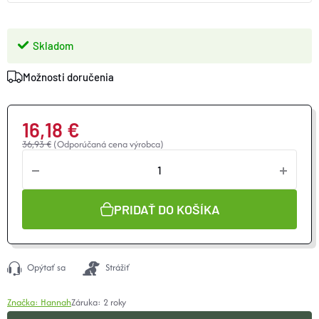
Skladom
Možnosti doručenia
16,18 €
36,93 €
(Odporúčaná cena výrobca)
Jednotková
cena:
PRIDAŤ DO KOŠÍKA
Opýtať sa
Strážiť
Značka:
Hannah
Záruka
:
2 roky