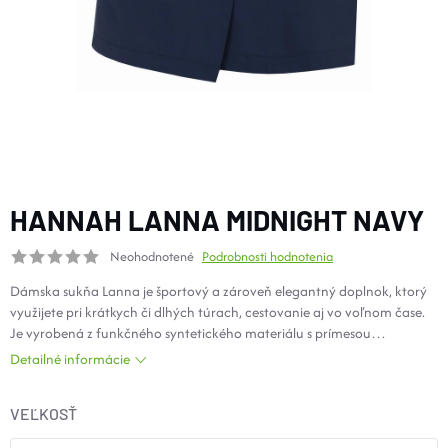
DOPLNKY
VYBAVENIE
TOPÁNKY a PONOŽKY
CYKLISTIKA
HANNAH LANNA MIDNIGHT NAVY
Neohodnotené
Podrobnosti hodnotenia
Značky
Dámska sukňa Lanna je športový a zároveň elegantný doplnok, ktorý
využijete pri krátkych či dlhých túrach, cestovanie aj vo voľnom čase.
Obchodné podmienky
Je vyrobená z funkčného syntetického materiálu s prímesou
elastického vlákna. Vďaka tomu zaručuje voľný pohyb a komfort pri
Podmienky ochrany osobných údajov
Doprava a platba
Detailné informácie
nosení. Sukňa má dve hlavné vrecká vpredu a integrované elastické
Kontakty
Veľkostné tabuľky
Výmena a vrátenie
šortky.
Reklamácie
Zľavové kódy
Blog
Moja objednávka
VEĽKOSŤ