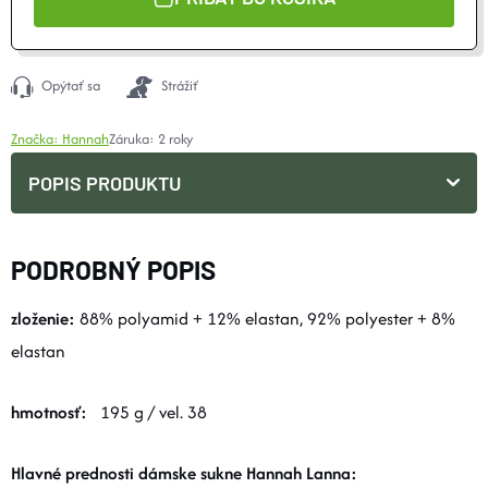
Opýtať sa
Strážiť
Značka:
Hannah
Záruka
:
2 roky
POPIS PRODUKTU
PODROBNÝ POPIS
zloženie:
88% polyamid + 12% elastan, 92% polyester + 8%
elastan
hmotnosť:
195 g / vel. 38
Hlavné prednosti dámske sukne Hannah Lanna: