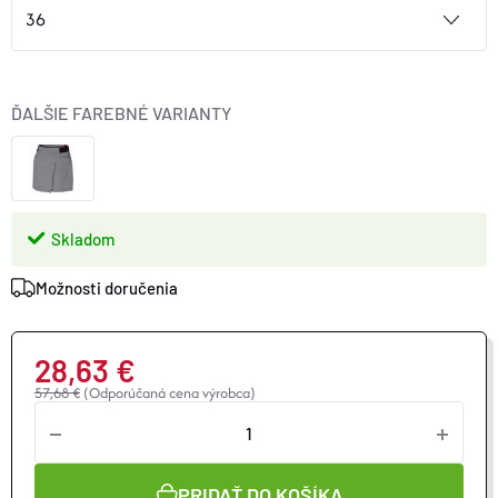
ĎALŠIE FAREBNÉ VARIANTY
Skladom
Možnosti doručenia
28,63 €
57,68 €
(Odporúčaná cena výrobca)
Jednotková
cena:
PRIDAŤ DO KOŠÍKA