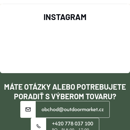
Z
INSTAGRAM
Á
P
Ä
T
I
MÁTE OTÁZKY ALEBO POTREBUJETE
E
PORADIŤ S VÝBEROM TOVARU?
obchod@outdoormarket.cz
+420 778 037 100
PO – PI 8:00 – 17:00