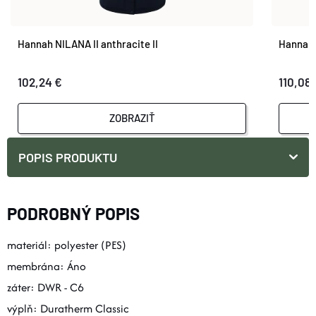
Hannah NILANA II anthracite II
Hannah 
102,24 €
110,08 
ZOBRAZIŤ
POPIS PRODUKTU
PODROBNÝ POPIS
materiál: polyester (PES)
membrána: Áno
záter: DWR - C6
výplň: Duratherm Classic