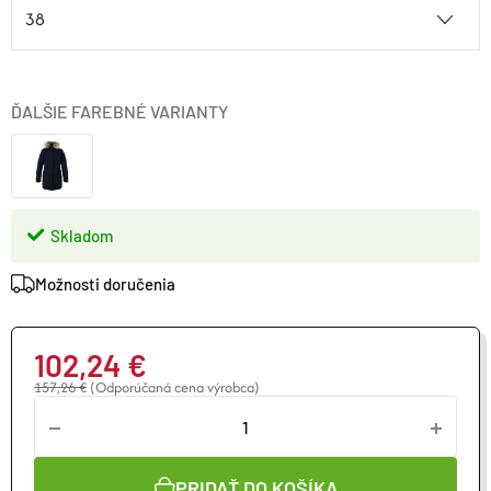
reguláciu obvodu.
ĎALŠIE FAREBNÉ VARIANTY
Skladom
Možnosti doručenia
102,24 €
157,26 €
(Odporúčaná cena výrobca)
Jednotková
cena:
PRIDAŤ DO KOŠÍKA