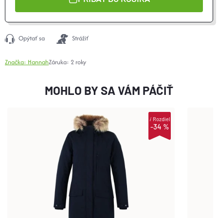
Opýtať sa
Strážiť
Značka:
Hannah
Záruka
:
2 roky
MOHLO BY SA VÁM PÁČIŤ
i
Rozdiel
-34 %