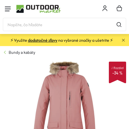
Prejsť
na
NÁKU
obsah
KOŠÍK
⚡ Využite
dodatočné zľavy
na vybrané značky a ušetrite ⚡
STANY a PRÍSTREŠKY
Bundy a kabáty
SPACÁKY
i
Rozdiel
–34 %
KARIMATKY
BATOHY a TAŠKY
OBLEČENIE