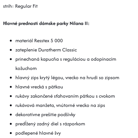
strih: Regular Fit
Hlavné prednosti dámske parky Nilana II:
materiál Resstex 5 000
zateplenie Duratherm Classic
prinechaná kapucňa s reguláciou a odopínacím
kožuchom
hlavný zips krytý légou, vrecko na hrudi so zipsom
hlavné vrecká s pätkou
rukávy zakončené sťahovaním pätkou s cvokom
rukávová manžeta, vnútorné vrecko na zips
dekoratívne prešitie podšívky
predĺžený zadný diel s rázporkom
podlepené hlavné švy