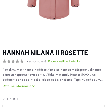
DOPLNKY
VYBAVENIE
TOPÁNKY a PONOŽKY
CYKLISTIKA
HANNAH NILANA II ROSETTE
Neohodnotené
Podrobnosti hodnotenia
Značky
Perfektným strihom a nadčasovým dizajnom sa môže pochváliť táto
dámska nepremokavá parka. Vďaka materiálu Resstex 5000 v nej
Obchodné podmienky
budete v pohode aj v daždi alebo počas sneženia. Tepelnú pohodu vám
dopraje izolačná výplň Duratherm Classic. Komfortná zateplená
Podmienky ochrany osobných údajov
Doprava a platba
Detailné informácie
kapucňa je vybavená odopínacím kožuchom a sťahovaním. Hlavný
Kontakty
Veľkostné tabuľky
Výmena a vrátenie
zips je krytý légou. Vďaka niekoľkým priestranným vreckám, z ktorých
Reklamácie
Zľavové kódy
Blog
Moja objednávka
VEĽKOSŤ
jedno je vnútorné, si môžete dobre rozmiestniť všetko potrebné.
Rukávy sú zakončené pomocou pätky s cvokom, ktorá umožňuje