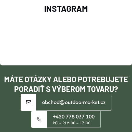
Z
INSTAGRAM
Á
P
Ä
T
I
MÁTE OTÁZKY ALEBO POTREBUJETE
E
PORADIŤ S VÝBEROM TOVARU?
obchod@outdoormarket.cz
+420 778 037 100
PO – PI 8:00 – 17:00