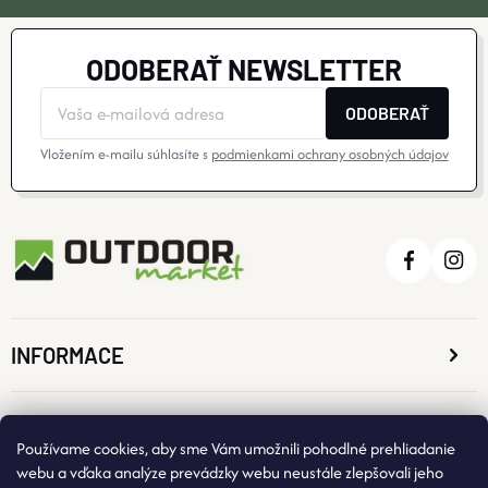
ODOBERAŤ NEWSLETTER
ODOBERAŤ
Vložením e-mailu súhlasíte s
podmienkami ochrany osobných údajov
INFORMACE
O NÁKUPE
Používame cookies, aby sme Vám umožnili pohodlné prehliadanie
webu a vďaka analýze prevádzky webu neustále zlepšovali jeho