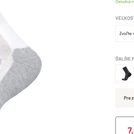
Detailné 
VEĽKOS
ĎALŠIE 
7