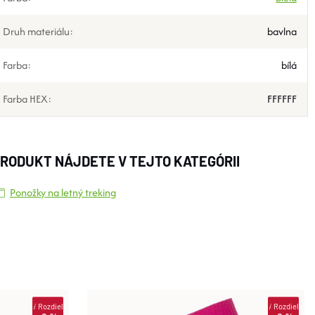
Druh materiálu
:
bavlna
Farba
:
bílá
Farba HEX
:
FFFFFF
RODUKT NÁJDETE V TEJTO KATEGÓRII
Ponožky na letný treking
i
Rozdiel
i
Rozdiel