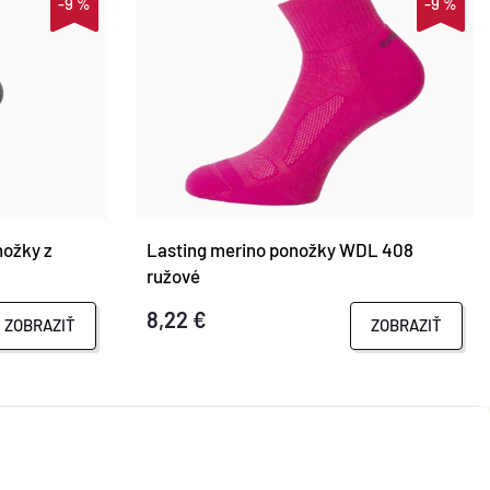
-9 %
-9 %
nožky z
Lasting merino ponožky WDL 408
ružové
8,22 €
ZOBRAZIŤ
ZOBRAZIŤ