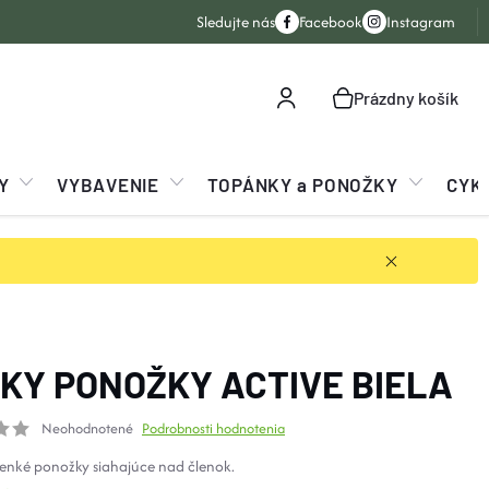
Sledujte nás
Facebook
Instagram
Prázdny košík
NÁKUPNÝ
KOŠÍK
Y
VYBAVENIE
TOPÁNKY a PONOŽKY
CYK
KY PONOŽKY ACTIVE BIELA
Neohodnotené
Podrobnosti hodnotenia
tenké ponožky siahajúce nad členok.