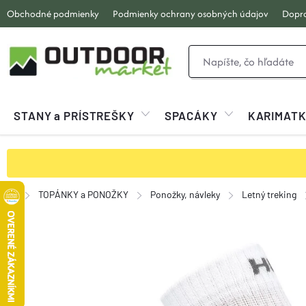
Prejsť
Obchodné podmienky
Podmienky ochrany osobných údajov
Dopra
na
obsah
STANY a PRÍSTREŠKY
SPACÁKY
KARIMAT
TOPÁNKY a PONOŽKY
Ponožky, návleky
Letný treking
Domov