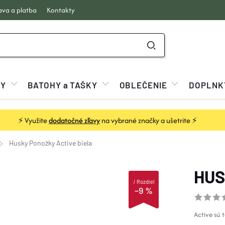
va a platba
Kontakty
KY
BATOHY a TAŠKY
OBLEČENIE
DOPLNK
⚡ Využite
dodatočné zľavy
na vybrané značky a ušetrite ⚡
Husky Ponožky Active biela
HUS
i
Rozdiel
–9 %
Active sú 