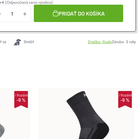
6 €
(Odporúčaná cena výrobca)
notková
a:
PRIDAŤ DO KOŠÍKA
ť sa
Strážiť
Značka:
Husky
Záruka
:
2 roky
i
Rozdiel
i
Rozdiel
-9 %
-9 %