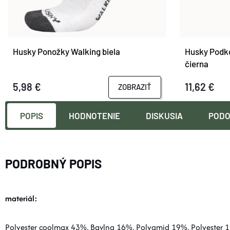
Husky Ponožky Walking biela
Husky Podko
čierna
5,98 €
11,62 €
ZOBRAZIŤ
POPIS
HODNOTENIE
DISKUSIA
PODO
PODROBNÝ POPIS
materiál:
Polyester coolmax 43%, Bavlna 16%, Polyamid 19%, Polyester 1