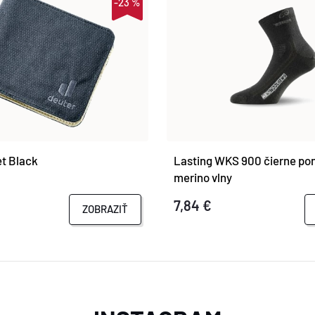
-23 %
et Black
Lasting WKS 900 čierne po
merino vlny
7,84 €
ZOBRAZIŤ