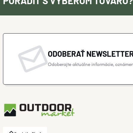
PORADIŤ S VÝBEROM TOVARU
ODOBERAŤ NEWSLETTE
Odoberajte aktuálne informácie, oznámeni