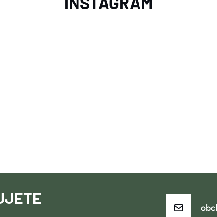
INSTAGRAM
UJETE
obc