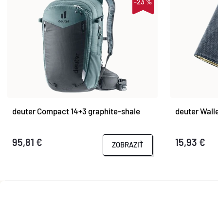
-23 %
deuter Compact 14+3 graphite-shale
deuter Wall
95,81 €
15,93 €
ZOBRAZIŤ
Z
Á