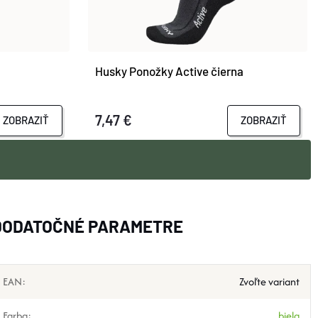
Husky Ponožky Active čierna
7,47 €
ZOBRAZIŤ
ZOBRAZIŤ
DODATOČNÉ PARAMETRE
EAN
:
Zvoľte variant
Farba
:
biela