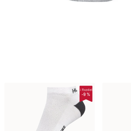
i
Rozdiel
-9 %