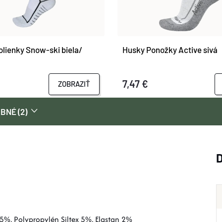
lienky Snow-ski biela/
Husky Ponožky Active sivá
7,47 €
ZOBRAZIŤ
BNÉ (2)
5%, Polypropylén Siltex 5%, Elastan 2%