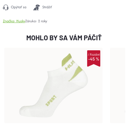
Opýtať sa
Strážiť
Značka:
Husky
Záruka
:
2 roky
MOHLO BY SA VÁM PÁČIŤ
i
Rozdiel
-45 %