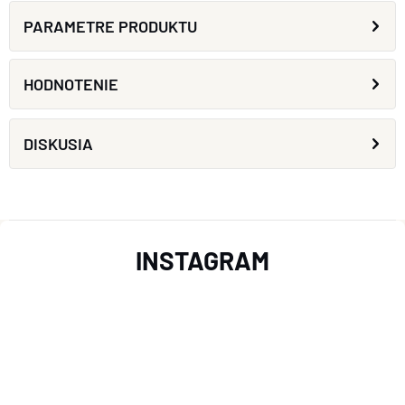
PARAMETRE PRODUKTU
HODNOTENIE
DISKUSIA
Z
INSTAGRAM
Á
P
Ä