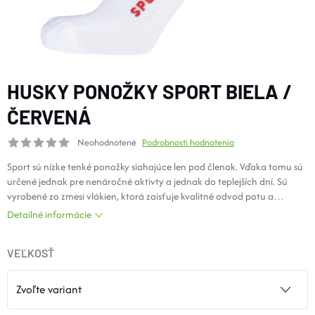
DOPLNKY
VYBAVENIE
HUSKY PONOŽKY SPORT BIELA /
TOPÁNKY a PONOŽKY
ČERVENÁ
Neohodnotené
Podrobnosti hodnotenia
CYKLISTIKA
Sport sú nízke tenké ponožky siahajúce len pod členok. Vďaka tomu sú
určené jednak pre nenáročné aktivty a jednak do teplejších dní. Sú
Značky
vyrobené zo zmesi vlákien, ktorá zaisťuje kvalitné odvod potu a
pohodlie.
Detailné informácie
Obchodné podmienky
Podmienky ochrany osobných údajov
Doprava a platba
VEĽKOSŤ
Kontakty
Veľkostné tabuľky
Výmena a vrátenie
Reklamácie
Zľavové kódy
Blog
Moja objednávka