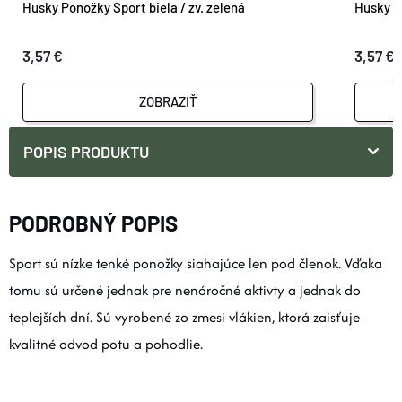
Husky Ponožky Sport biela / zv. zelená
Husky Po
3,57 €
3,57 €
ZOBRAZIŤ
POPIS PRODUKTU
PODROBNÝ POPIS
Sport sú nízke tenké ponožky siahajúce len pod členok. Vďaka
tomu sú určené jednak pre nenáročné aktivty a jednak do
teplejších dní. Sú vyrobené zo zmesi vlákien, ktorá zaisťuje
kvalitné odvod potu a pohodlie.