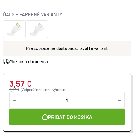
ĎALŠIE FAREBNÉ VARIANTY
zvoľte variant
Možnosti doručenia
3,57 €
6,60 €
(Odporúčaná cena výrobca)
Jednotková
cena:
PRIDAŤ DO KOŠÍKA