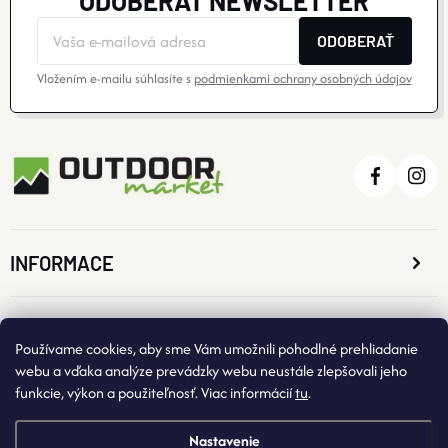
ODOBERAŤ NEWSLETTER
ODOBERAŤ
Vložením e-mailu súhlasíte s
podmienkami ochrany osobných údajov
INFORMACE
O NÁKUPE
Používame cookies, aby sme Vám umožnili pohodlné prehliadanie
webu a vďaka analýze prevádzky webu neustále zlepšovali jeho
funkcie, výkon a použiteľnosť. Viac informácií
tu
.
KONTAKTNÉ ÚDAJE
Nastavenie