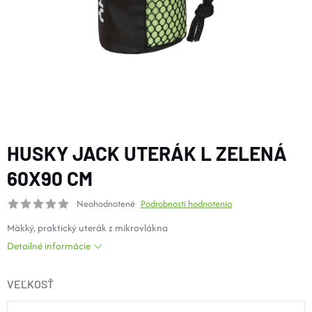
DOPLNKY
VYBAVENIE
TOPÁNKY a PONOŽKY
CYKLISTIKA
HUSKY JACK UTERÁK L ZELENÁ
60X90 CM
Značky
Neohodnotené
Podrobnosti hodnotenia
Mäkký, praktický uterák z mikrovlákna
Obchodné podmienky
Detailné informácie
Podmienky ochrany osobných údajov
Doprava a platba
Kontakty
Veľkostné tabuľky
Výmena a vrátenie
VEĽKOSŤ
Reklamácie
Zľavové kódy
Blog
Moja objednávka