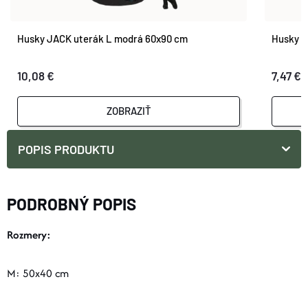
Husky JACK uterák L modrá 60x90 cm
Husky J
10,08 €
7,47 €
ZOBRAZIŤ
POPIS PRODUKTU
PODROBNÝ POPIS
Rozmery:
M: 50x40 cm