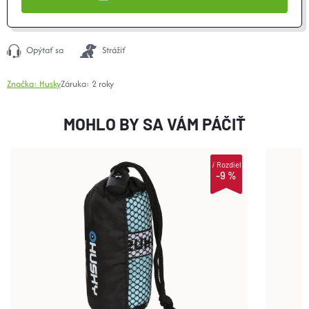
Opýtať sa
Strážiť
Značka:
Husky
Záruka
:
2 roky
MOHLO BY SA VÁM PÁČIŤ
i
Rozdiel
-9 %