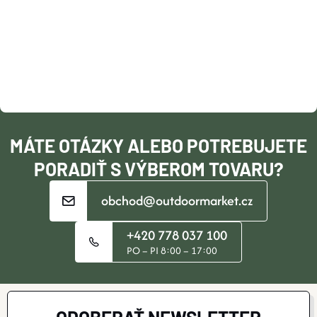
P
Ä
T
I
MÁTE OTÁZKY ALEBO POTREBUJETE
E
PORADIŤ S VÝBEROM TOVARU?
obchod@outdoormarket.cz
+420 778 037 100
PO – PI 8:00 – 17:00