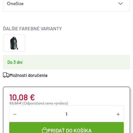
ĎALŠIE FAREBNÉ VARIANTY
Do 3 dní
Možnosti doručenia
10,08 €
11,16 €
(Odporúčaná cena výrobca)
Jednotková
cena:
PRIDAŤ DO KOŠÍKA