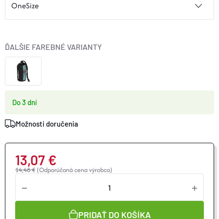
ĎALŠIE FAREBNÉ VARIANTY
Do 3 dní
Možnosti doručenia
13,07 €
14,48 €
(Odporúčaná cena výrobca)
Jednotková
cena:
PRIDAŤ DO KOŠÍKA