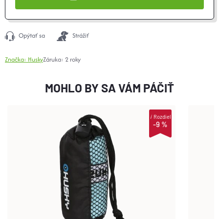
Opýtať sa
Strážiť
Značka:
Husky
Záruka
:
2 roky
MOHLO BY SA VÁM PÁČIŤ
i
Rozdiel
-9 %