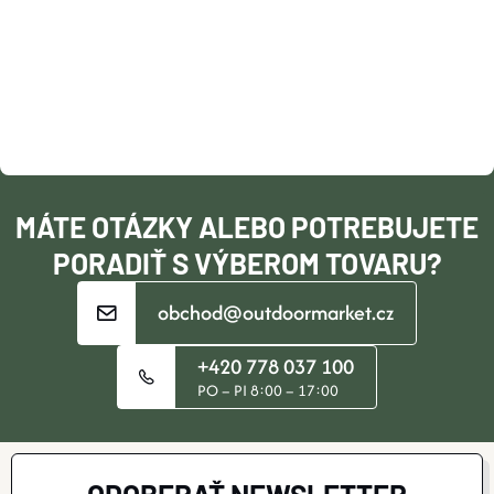
P
Ä
T
I
MÁTE OTÁZKY ALEBO POTREBUJETE
E
PORADIŤ S VÝBEROM TOVARU?
obchod@outdoormarket.cz
+420 778 037 100
PO – PI 8:00 – 17:00