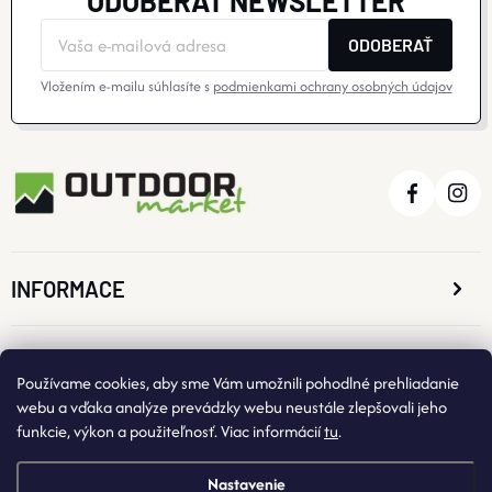
ODOBERAŤ NEWSLETTER
ODOBERAŤ
Vložením e-mailu súhlasíte s
podmienkami ochrany osobných údajov
INFORMACE
O NÁKUPE
Používame cookies, aby sme Vám umožnili pohodlné prehliadanie
webu a vďaka analýze prevádzky webu neustále zlepšovali jeho
funkcie, výkon a použiteľnosť. Viac informácií
tu
.
KONTAKTNÉ ÚDAJE
Nastavenie