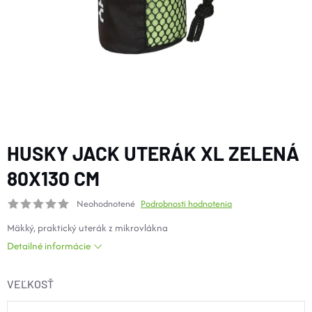
DOPLNKY
VYBAVENIE
TOPÁNKY a PONOŽKY
CYKLISTIKA
HUSKY JACK UTERÁK XL ZELENÁ
80X130 CM
Značky
Neohodnotené
Podrobnosti hodnotenia
Mäkký, praktický uterák z mikrovlákna
Obchodné podmienky
Detailné informácie
Podmienky ochrany osobných údajov
Doprava a platba
Kontakty
Veľkostné tabuľky
Výmena a vrátenie
VEĽKOSŤ
Reklamácie
Zľavové kódy
Blog
Moja objednávka