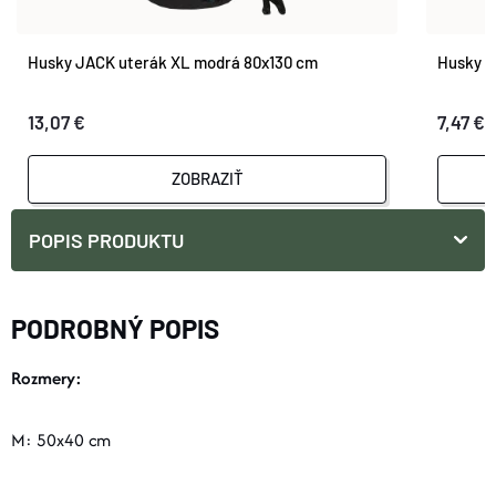
Husky JACK uterák XL modrá 80x130 cm
Husky J
13,07 €
7,47 €
ZOBRAZIŤ
POPIS PRODUKTU
PODROBNÝ POPIS
Rozmery:
M: 50x40 cm