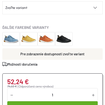
ĎALŠIE FAREBNÉ VARIANTY
zvoľte variant
Možnosti doručenia
52,24 €
74,65 €
(Odporúčaná cena výrobca)
Jednotková
cena: