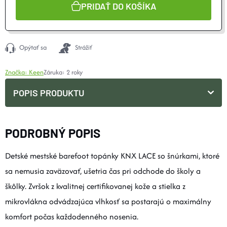
PRIDAŤ DO KOŠÍKA
Opýtať sa
Strážiť
Značka:
Keen
Záruka
:
2 roky
POPIS PRODUKTU
PODROBNÝ POPIS
Detské mestské barefoot topánky KNX LACE so šnúrkami, ktoré
sa nemusia zaväzovať, ušetria čas pri odchode do školy a
škôlky. Zvršok z kvalitnej certifikovanej kože a stielka z
mikrovlákna odvádzajúca vlhkosť sa postarajú o maximálny
komfort počas každodenného nosenia.