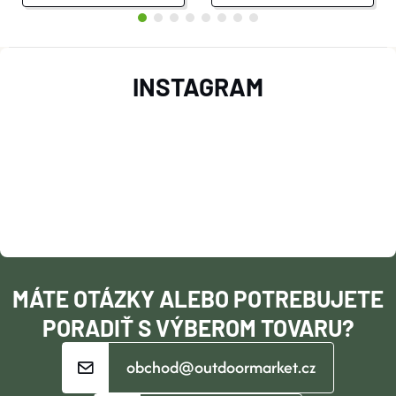
Z
INSTAGRAM
Á
P
Ä
T
I
MÁTE OTÁZKY ALEBO POTREBUJETE
E
PORADIŤ S VÝBEROM TOVARU?
obchod@outdoormarket.cz