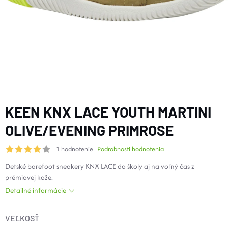
DOPLNKY
VYBAVENIE
TOPÁNKY a PONOŽKY
CYKLISTIKA
KEEN KNX LACE YOUTH MARTINI
OLIVE/EVENING PRIMROSE
Značky
1 hodnotenie
Podrobnosti hodnotenia
Detské barefoot sneakery KNX LACE do školy aj na voľný čas z
Obchodné podmienky
prémiovej kože.
Podmienky ochrany osobných údajov
Doprava a platba
Detailné informácie
Kontakty
Veľkostné tabuľky
Výmena a vrátenie
Reklamácie
Zľavové kódy
Blog
Moja objednávka
VEĽKOSŤ