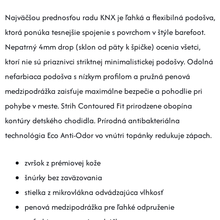
Najväčšou prednosťou radu KNX je ľahká a flexibilná podošva,
ktorá ponúka tesnejšie spojenie s povrchom v štýle barefoot.
Nepatrný 4mm drop (sklon od päty k špičke) ocenia všetci,
ktorí nie sú priaznivci striktnej minimalistickej podošvy. Odolná
nefarbiaca podošva s nízkym profilom a pružná penová
medzipodrážka zaisťuje maximálne bezpečie a pohodlie pri
pohybe v meste. Strih Contoured Fit prirodzene obopína
kontúry detského chodidla. Prírodná antibakteriálna
technológia Eco Anti-Odor vo vnútri topánky redukuje zápach.
zvršok z prémiovej kože
šnúrky bez zaväzovania
stielka z mikrovlákna odvádzajúca vlhkosť
penová medzipodrážka pre ľahké odpruženie