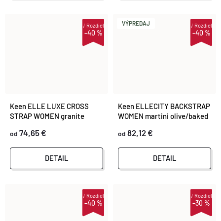
VÝPREDAJ
i
Rozdiel
i
Rozdiel
–40 %
–40 %
Keen ELLE LUXE CROSS
Keen ELLECITY BACKSTRAP
STRAP WOMEN granite
WOMEN martini olive/baked
green/granite green
clay
74,65 €
82,12 €
od
od
DETAIL
DETAIL
i
Rozdiel
i
Rozdiel
–40 %
–30 %