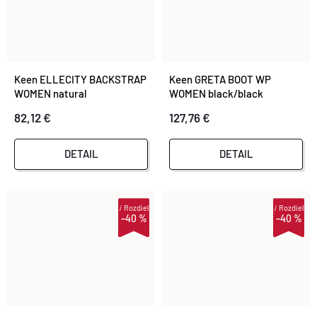
Keen ELLECITY BACKSTRAP
Keen GRETA BOOT WP
WOMEN natural
WOMEN black/black
leather/clearly aqua
82,12 €
127,76 €
DETAIL
DETAIL
i
Rozdiel
i
Rozdiel
–40 %
–40 %