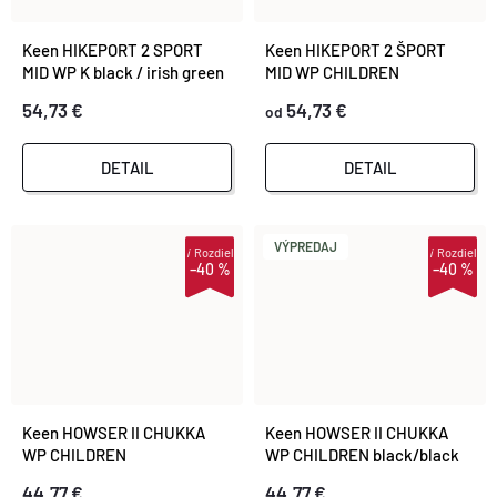
Keen HIKEPORT 2 SPORT
Keen HIKEPORT 2 ŠPORT
MID WP K black / irish green
MID WP CHILDREN
magnet/greener pastures
54,73 €
54,73 €
od
DETAIL
DETAIL
VÝPREDAJ
i
Rozdiel
i
Rozdiel
–40 %
–40 %
Keen HOWSER II CHUKKA
Keen HOWSER II CHUKKA
WP CHILDREN
WP CHILDREN black/black
beaujolais/pool blue
44,77 €
44,77 €