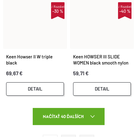
i
Rozdiel
i
Rozdiel
–30 %
–40 %
Keen Howser II W triple
Keen HOWSER III SLIDE
black
WOMEN black smooth nylon
69,67 €
59,71 €
DETAIL
DETAIL
O
NAČÍTAŤ 40 ĎALŠÍCH
V