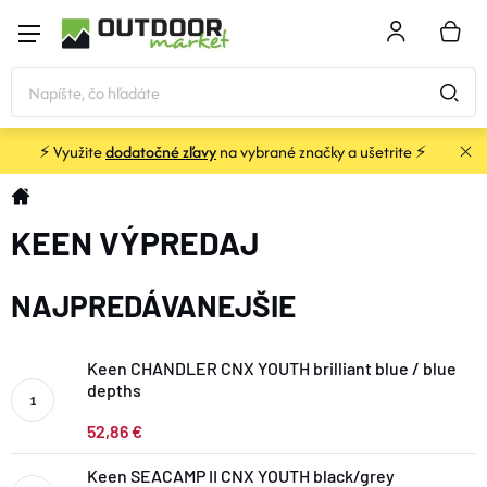
Prejsť
na
NÁKU
obsah
KOŠÍK
⚡ Využite
dodatočné zľavy
na vybrané značky a ušetrite ⚡
STANY a PRÍSTREŠKY
Domov
KEEN VÝPREDAJ
SPACÁKY
NAJPREDÁVANEJŠIE
KARIMATKY
Keen CHANDLER CNX YOUTH brilliant blue / blue
BATOHY a TAŠKY
depths
52,86 €
OBLEČENIE
Keen SEACAMP II CNX YOUTH black/grey