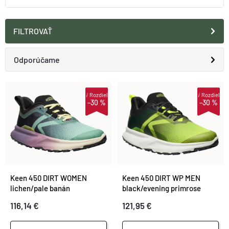
FILTROVAŤ
R
Odporúčame
A
Najlacnejšie
V
i
Rozdiel
i
Rozdiel
–30 %
–30 %
D
Najdrahšie
Ý
E
Najpredávanejšie
P
N
Abecedne
I
Keen 450 DIRT WOMEN
Keen 450 DIRT WP MEN
I
lichen/pale banán
black/evening primrose
S
116,14 €
121,95 €
E
P