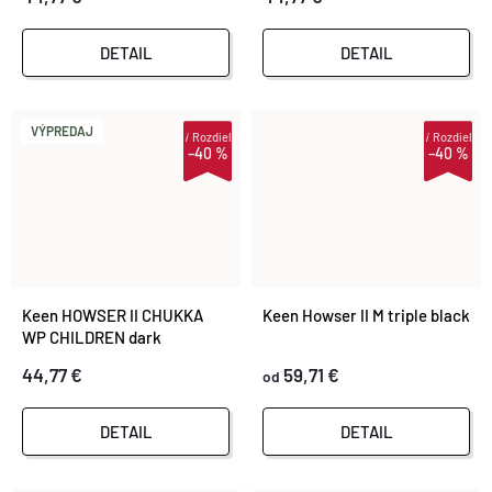
DETAIL
DETAIL
VÝPREDAJ
i
Rozdiel
i
Rozdiel
–40 %
–40 %
Keen HOWSER II CHUKKA
Keen Howser II M triple black
WP CHILDREN dark
forest/fuchsia purple
44,77 €
59,71 €
od
DETAIL
DETAIL