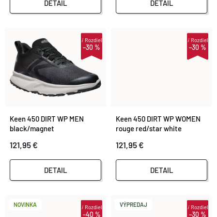
P
DETAIL
DETAIL
R
R
O
i
Rozdiel
i
Rozdiel
–30 %
–30 %
O
D
D
U
U
K
Keen 450 DIRT WP MEN
Keen 450 DIRT WP WOMEN
K
black/magnet
rouge red/star white
T
121,95 €
121,95 €
T
O
DETAIL
DETAIL
O
V
V
NOVINKA
VÝPREDAJ
i
Rozdiel
i
Rozdiel
–40 %
–30 %