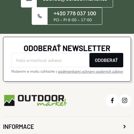
V
+420 778 037 100
PO – PI 8:00 – 17:00
Ý
P
I
ODOBERAŤ NEWSLETTER
S
ODOBERAŤ
U
Vložením e-mailu súhlasíte s
podmienkami ochrany osobných údajov
INFORMACE