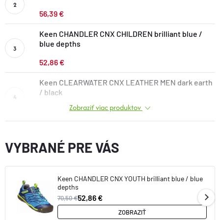
DOPLNKY
56,39 €
Keen CHANDLER CNX CHILDREN brilliant blue /
VYBAVENIE
blue depths
52,86 €
TOPÁNKY a PONOŽKY
Keen CLEARWATER CNX LEATHER MEN dark earth
/ black
CYKLISTIKA
Zobraziť viac produktov
91,58 €
Značky
VYBRANÉ PRE VÁS
Obchodné podmienky
Podmienky ochrany osobných údajov
Doprava a platba
Keen CHANDLER CNX YOUTH brilliant blue / blue
depths
Kontakty
Veľkostné tabuľky
Výmena a vrátenie
52,86 €
70,50 €
Reklamácie
Zľavové kódy
Blog
Moja objednávka
ZOBRAZIŤ