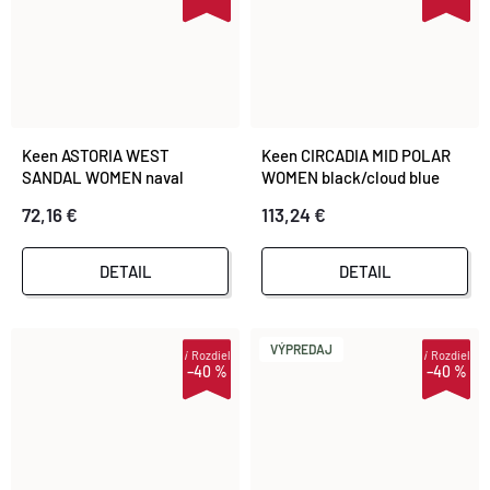
Keen ASTORIA WEST
Keen CIRCADIA MID POLAR
SANDAL WOMEN naval
WOMEN black/cloud blue
academy/reef waters
72,16 €
113,24 €
DETAIL
DETAIL
VÝPREDAJ
i
Rozdiel
i
Rozdiel
–40 %
–40 %