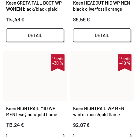
Keen GRETA TALL BOOT WP
Keen HEADOUT MID WP MEN
WOMEN black/black plaid
black olive/fossil orange
114,48 €
89,59 €
DETAIL
DETAIL
i
Rozdiel
i
Rozdiel
–30 %
–40 %
Keen HIGHTRAIL MID WP
Keen HIGHTRAIL WP MEN
MEN lesný noc/gold flame
winter moss/gold flame
113,24 €
92,07 €