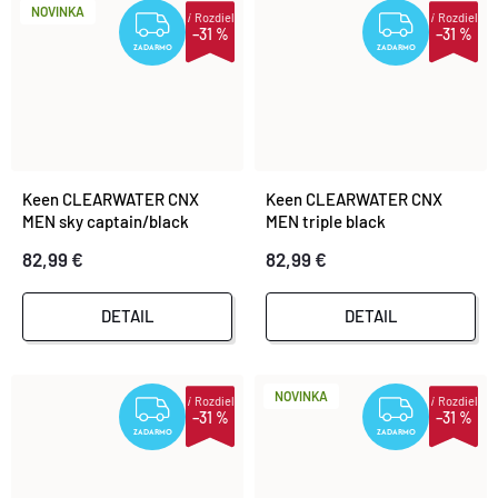
NOVINKA
i
Rozdiel
i
Rozdiel
ZADARMO
ZADA
–31 %
–31 %
ZADARMO
ZADARMO
Keen CLEARWATER CNX
Keen CLEARWATER CNX
MEN sky captain/black
MEN triple black
82,99 €
82,99 €
DETAIL
DETAIL
NOVINKA
i
Rozdiel
i
Rozdiel
ZADARMO
ZADA
–31 %
–31 %
ZADARMO
ZADARMO