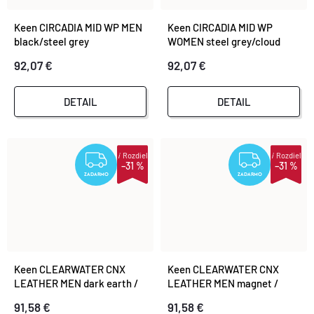
Keen CIRCADIA MID WP MEN
Keen CIRCADIA MID WP
black/steel grey
WOMEN steel grey/cloud
blue
92,07 €
92,07 €
DETAIL
DETAIL
i
Rozdiel
i
Rozdiel
ZADARMO
ZADA
–31 %
–31 %
ZADARMO
ZADARMO
Keen CLEARWATER CNX
Keen CLEARWATER CNX
LEATHER MEN dark earth /
LEATHER MEN magnet /
black
black
91,58 €
91,58 €