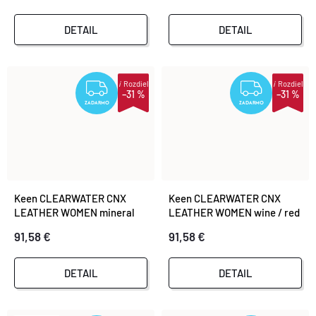
DETAIL
DETAIL
i
Rozdiel
i
Rozdiel
ZADARMO
ZADA
–31 %
–31 %
ZADARMO
ZADARMO
Keen CLEARWATER CNX
Keen CLEARWATER CNX
LEATHER WOMEN mineral
LEATHER WOMEN wine / red
blue / yellow
dahlia
91,58 €
91,58 €
DETAIL
DETAIL