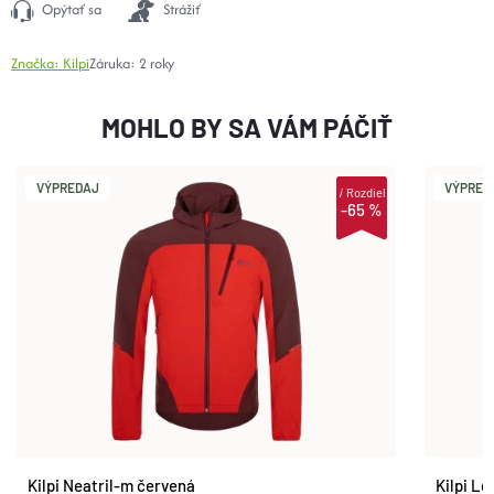
Opýtať sa
Strážiť
Značka:
Kilpi
Záruka
:
2 roky
MOHLO BY SA VÁM PÁČIŤ
VÝPREDAJ
VÝPRED
i
Rozdiel
-65 %
Kilpi Neatril-m červená
Kilpi L