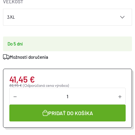
VEĽKOSŤ
Do 5 dní
Možnosti doručenia
41,45 €
82,95 €
(Odporúčaná cena výrobca)
Jednotková
cena:
PRIDAŤ DO KOŠÍKA