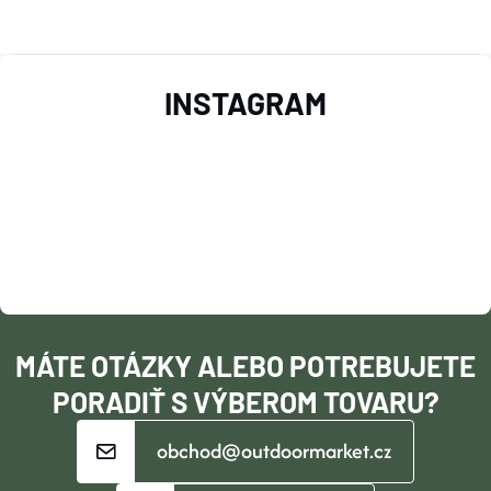
Z
INSTAGRAM
Á
P
Ä
T
I
MÁTE OTÁZKY ALEBO POTREBUJETE
E
PORADIŤ S VÝBEROM TOVARU?
obchod@outdoormarket.cz