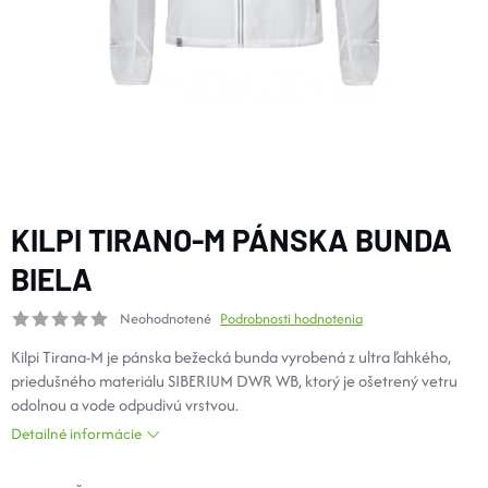
DOPLNKY
VYBAVENIE
TOPÁNKY a PONOŽKY
CYKLISTIKA
KILPI TIRANO-M PÁNSKA BUNDA
BIELA
Značky
Neohodnotené
Podrobnosti hodnotenia
Kilpi Tirana-M je pánska bežecká bunda vyrobená z ultra ľahkého,
Obchodné podmienky
priedušného materiálu SIBERIUM DWR WB, ktorý je ošetrený vetru
Podmienky ochrany osobných údajov
Doprava a platba
odolnou a vode odpudivú vrstvou.
Kontakty
Veľkostné tabuľky
Výmena a vrátenie
Detailné informácie
Reklamácie
Zľavové kódy
Blog
Moja objednávka