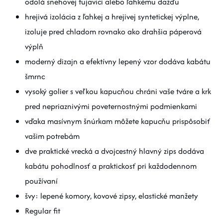
odolá snehovej fujavici alebo ľahkému dažďu
hrejivá izolácia z ľahkej a hrejivej syntetickej výplne,
izoluje pred chladom rovnako ako drahšia páperová
výplň
moderný dizajn a efektívny lepený vzor dodáva kabátu
šmrnc
vysoký golier s veľkou kapucňou chráni vaše tváre a krk
pred nepriaznivými poveternostnými podmienkami
vďaka masívnym šnúrkam môžete kapucňu prispôsobiť
vašim potrebám
dve praktické vrecká a dvojcestný hlavný zips dodáva
kabátu pohodlnosť a praktickosť pri každodennom
používaní
švy: lepené komory, kovové zipsy, elastické manžety
Regular fit