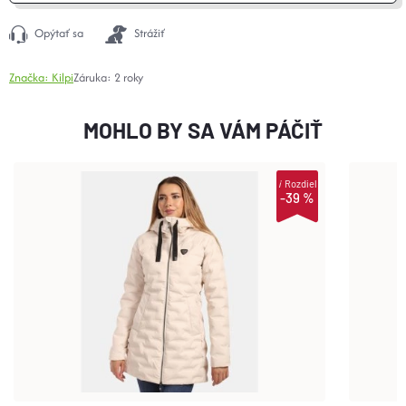
Opýtať sa
Strážiť
Značka:
Kilpi
Záruka
:
2 roky
MOHLO BY SA VÁM PÁČIŤ
i
Rozdiel
-39 %