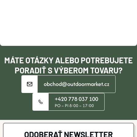
P
Ä
T
I
MÁTE OTÁZKY ALEBO POTREBUJETE
E
PORADIŤ S VÝBEROM TOVARU?
obchod@outdoormarket.cz
+420 778 037 100
PO – PI 8:00 – 17:00
ODOBERAŤ NEWSLETTER