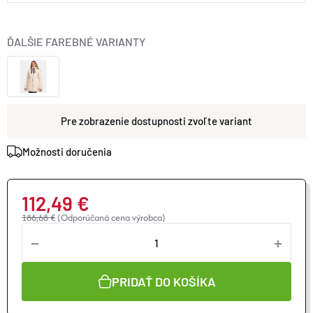
ĎALŠIE FAREBNÉ VARIANTY
zvoľte variant
Možnosti doručenia
112,49 €
186,68 €
(Odporúčaná cena výrobca)
Jednotková
cena:
PRIDAŤ DO KOŠÍKA