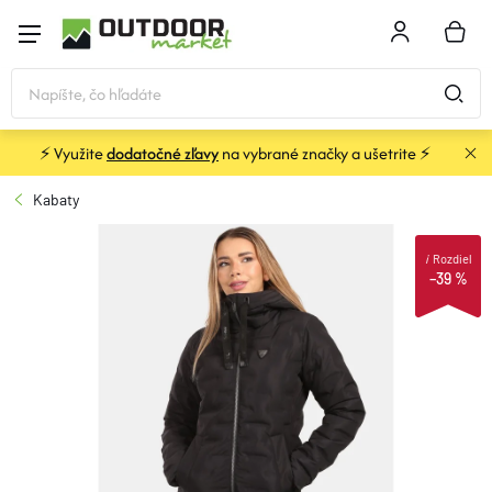
Prejsť
na
NÁKU
obsah
KOŠÍK
⚡ Využite
dodatočné zľavy
na vybrané značky a ušetrite ⚡
STANY a PRÍSTREŠKY
Kabaty
SPACÁKY
i
Rozdiel
–39 %
KARIMATKY
BATOHY a TAŠKY
OBLEČENIE