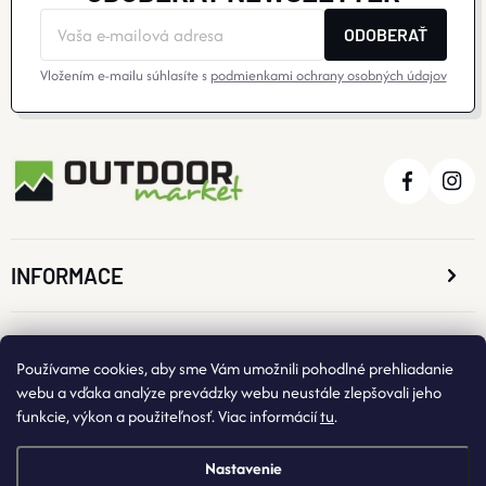
ODOBERAŤ
Vložením e-mailu súhlasíte s
podmienkami ochrany osobných údajov
INFORMACE
O NÁKUPE
Používame cookies, aby sme Vám umožnili pohodlné prehliadanie
webu a vďaka analýze prevádzky webu neustále zlepšovali jeho
funkcie, výkon a použiteľnosť. Viac informácií
tu
.
KONTAKTNÉ ÚDAJE
Nastavenie