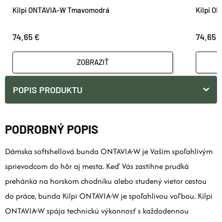
Kilpi ONTAVIA-W Tmavomodrá
Kilpi O
74,65 €
74,65 
ZOBRAZIŤ
POPIS PRODUKTU
PODROBNÝ POPIS
Dámska softshellová bunda ONTAVIA-W je Vaším spoľahlivým
sprievodcom do hôr aj mesta. Keď Vás zastihne prudká
prehánka na horskom chodníku alebo studený vietor cestou
do práce, bunda Kilpi ONTAVIA-W je spoľahlivou voľbou. Kilpi
ONTAVIA-W spája technickú výkonnosť s každodennou