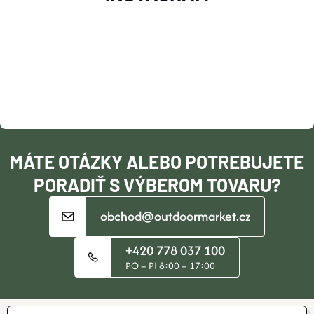
Á
P
Ä
T
I
MÁTE OTÁZKY ALEBO POTREBUJETE
E
PORADIŤ S VÝBEROM TOVARU?
obchod@outdoormarket.cz
+420 778 037 100
PO – PI 8:00 – 17:00