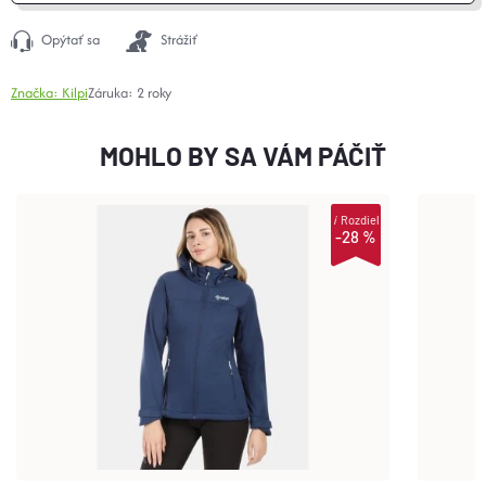
Opýtať sa
Strážiť
Značka:
Kilpi
Záruka
:
2 roky
MOHLO BY SA VÁM PÁČIŤ
i
Rozdiel
-28 %