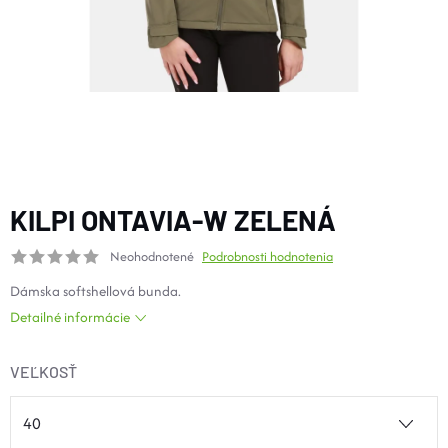
DOPLNKY
VYBAVENIE
TOPÁNKY a PONOŽKY
CYKLISTIKA
KILPI ONTAVIA-W ZELENÁ
Neohodnotené
Podrobnosti hodnotenia
Značky
Dámska softshellová bunda.
Detailné informácie
Obchodné podmienky
Podmienky ochrany osobných údajov
Doprava a platba
VEĽKOSŤ
Kontakty
Veľkostné tabuľky
Výmena a vrátenie
Reklamácie
Zľavové kódy
Blog
Moja objednávka