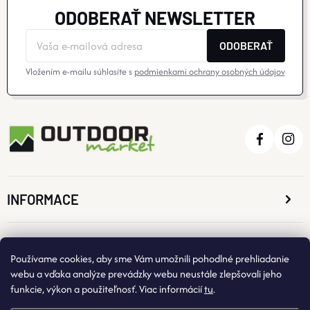
ODOBERAŤ NEWSLETTER
ODOBERAŤ
Vložením e-mailu súhlasíte s
podmienkami ochrany osobných údajov
INFORMACE
O NÁKUPE
Používame cookies, aby sme Vám umožnili pohodlné prehliadanie
webu a vďaka analýze prevádzky webu neustále zlepšovali jeho
funkcie, výkon a použiteľnosť. Viac informácií
tu
.
KONTAKTNÉ ÚDAJE