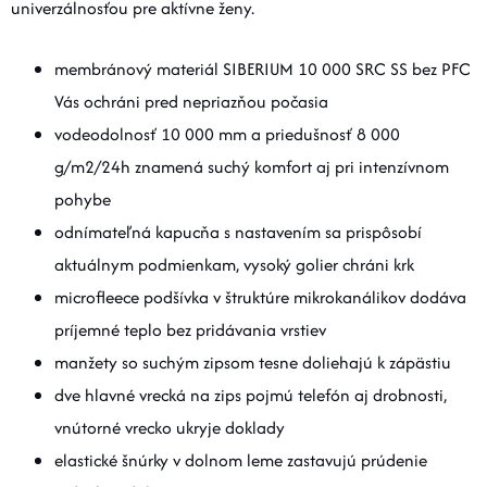
univerzálnosťou pre aktívne ženy.
membránový materiál SIBERIUM 10 000 SRC SS bez PFC
Vás ochráni pred nepriazňou počasia
vodeodolnosť 10 000 mm a priedušnosť 8 000
g/m2/24h znamená suchý komfort aj pri intenzívnom
pohybe
odnímateľná kapucňa s nastavením sa prispôsobí
aktuálnym podmienkam, vysoký golier chráni krk
microfleece podšívka v štruktúre mikrokanálikov dodáva
príjemné teplo bez pridávania vrstiev
manžety so suchým zipsom tesne doliehajú k zápästiu
dve hlavné vrecká na zips pojmú telefón aj drobnosti,
vnútorné vrecko ukryje doklady
elastické šnúrky v dolnom leme zastavujú prúdenie