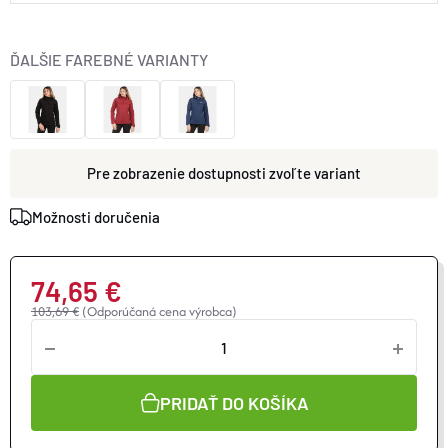
ĎALŠIE FAREBNÉ VARIANTY
zvoľte variant
Možnosti doručenia
74,65 €
103,69 €
(Odporúčaná cena výrobca)
Jednotková
cena:
PRIDAŤ DO KOŠÍKA