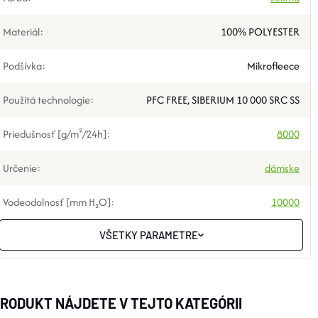
Materiál
:
100% POLYESTER
Podšívka
:
Mikrofleece
Použitá technologie
:
PFC FREE, SIBERIUM 10 000 SRC SS
Priedušnosť [g/m²/24h]
:
8000
Určenie
:
dámske
Vodeodolnosť [mm H₂O]
:
10000
VŠETKY PARAMETRE
RODUKT NÁJDETE V TEJTO KATEGÓRII