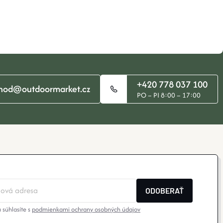
+420 778 037 100
hod@outdoormarket.cz
PO – PI 8:00 – 17:00
ODOBERAŤ
 súhlasíte s
podmienkami ochrany osobných údajov