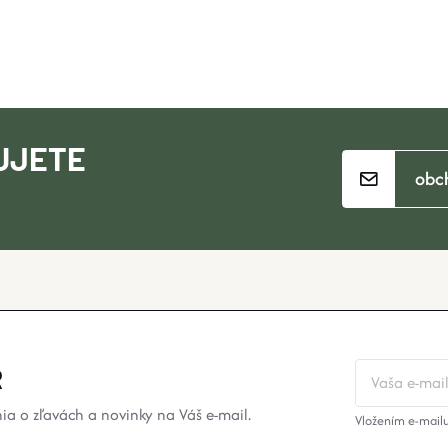
UJETE
obc
?
R
a o zľavách a novinky na Váš e-mail.
Vložením e-mailu