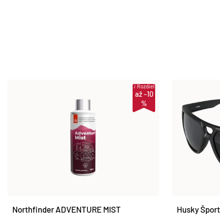
i
Rozdiel
až -10
%
Northfinder ADVENTURE MIST
Husky Šport