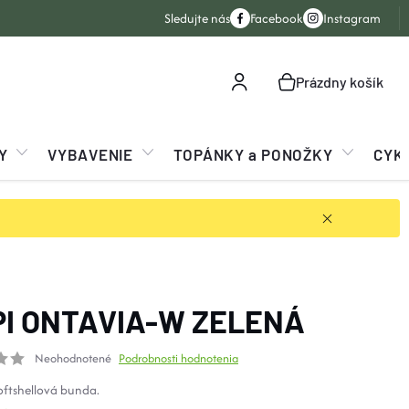
Sledujte nás
Facebook
Instagram
Prázdny košík
NÁKUPNÝ
KOŠÍK
Y
VYBAVENIE
TOPÁNKY a PONOŽKY
CYK
PI ONTAVIA-W ZELENÁ
Neohodnotené
Podrobnosti hodnotenia
ftshellová bunda.