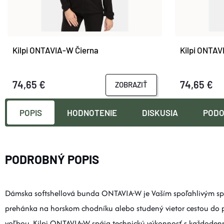
Kilpi ONTAVIA-W Čierna
Kilpi ONTA
74,65 €
74,65 €
ZOBRAZIŤ
POPIS
HODNOTENIE
DISKUSIA
PODO
PODROBNÝ POPIS
Dámska softshellová bunda ONTAVIA-W je Vaším spoľahlivým spr
prehánka na horskom chodníku alebo studený vietor cestou do 
voľbou. Kilpi ONTAVIA-W spája technickú výkonnosť s každodenn