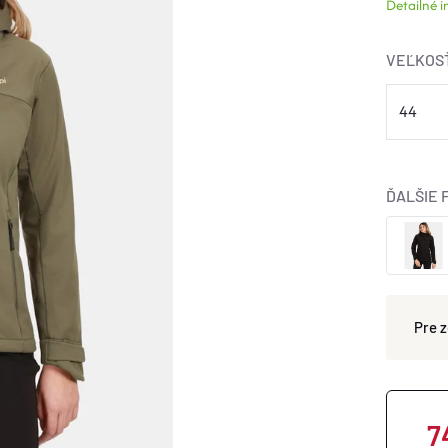
Detailné 
VEĽKOS
ĎALŠIE 
7