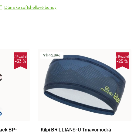
Dámske softshellové bundy
VÝPREDAJ
i
Rozdiel
i
Rozdiel
-33 %
-25 %
lack BP-
Kilpi BRILLIANS-U Tmavomodrá