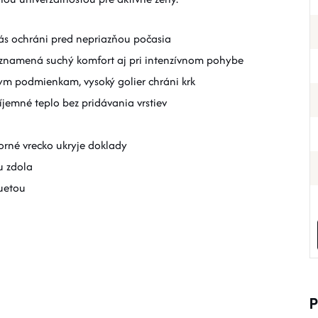
s ochráni pred nepriazňou počasia
namená suchý komfort aj pri intenzívnom pohybe
ym podmienkam, vysoký golier chráni krk
íjemné teplo bez pridávania vrstiev
torné vrecko ukryje doklady
u zdola
luetou
P