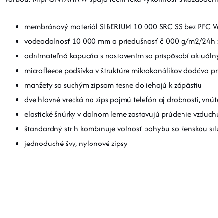
membránový materiál SIBERIUM 10 000 SRC SS bez PFC Vá
vodeodolnosť 10 000 mm a priedušnosť 8 000 g/m2/24h z
odnímateľná kapucňa s nastavením sa prispôsobí aktuáln
microfleece podšívka v štruktúre mikrokanálikov dodáva pr
manžety so suchým zipsom tesne doliehajú k zápästiu
dve hlavné vrecká na zips pojmú telefón aj drobnosti, vnú
elastické šnúrky v dolnom leme zastavujú prúdenie vzduch
štandardný strih kombinuje voľnosť pohybu so ženskou si
jednoduché švy, nylonové zipsy