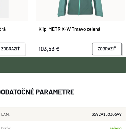
drá
Kilpi METRIX-W Tmavo zelená
103,53 €
ZOBRAZIŤ
ZOBRAZIŤ
DODATOČNÉ PARAMETRE
EAN
:
8592915030699
Farba
:
zelená