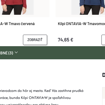
VIA-W Tmavo červená
Kilpi ONTAVIA-W Tmavomo
74,65 €
ZOBRAZIŤ
BNÉ (3)
ievodcom do hôr aj mesta. Keď Vás zastihne prudká
práce, bunda Kilpi ONTAVIA-W je spoľahlivou
ou univerzálnosťou pre aktívne ženy.