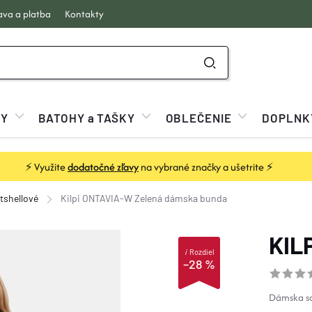
va a platba
Kontakty
KY
BATOHY a TAŠKY
OBLEČENIE
DOPLNK
⚡ Využite
dodatočné zľavy
na vybrané značky a ušetrite ⚡
tshellové
Kilpi ONTAVIA-W Zelená
dámska bunda
KIL
i
Rozdiel
–28 %
Dámska so