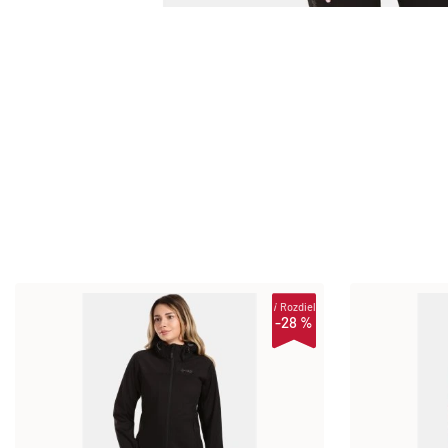
i
Rozdiel
-28 %