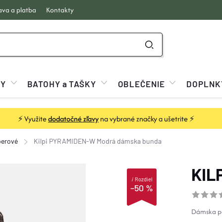
va a platba
Kontakty
KY
BATOHY a TAŠKY
OBLEČENIE
DOPLNK
⚡ Využite
dodatočné zľavy
na vybrané značky a ušetrite ⚡
perové
Kilpi PYRAMIDEN-W Modrá
dámska bunda
KIL
i
Rozdiel
–50 %
Dámska p