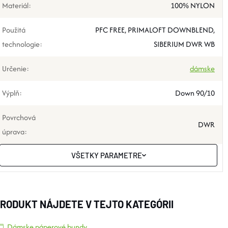
Materiál
:
100% NYLON
Použitá
PFC FREE, PRIMALOFT DOWNBLEND,
technologie
:
SIBERIUM DWR WB
Určenie
:
dámske
Výplň
:
Down 90/10
Povrchová
DWR
úprava
:
VŠETKY PARAMETRE
RODUKT NÁJDETE V TEJTO KATEGÓRII
Dámske páperové bundy