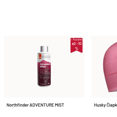
i
Rozdiel
až -10
%
Northfinder ADVENTURE MIST
Husky Čiapk