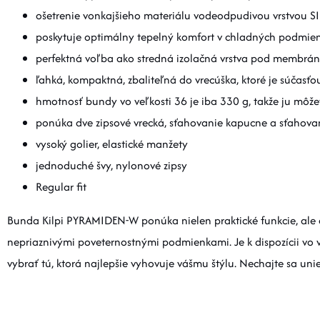
ošetrenie vonkajšieho materiálu vodeodpudivou vrstvou
poskytuje optimálny tepelný komfort v chladných podmie
perfektná voľba ako stredná izolačná vrstva pod membrá
ľahká, kompaktná, zbaliteľná do vrecúška, ktoré je súčasťo
hmotnosť bundy vo veľkosti 36 je iba 330 g, takže ju môže
ponúka dve zipsové vrecká, sťahovanie kapucne a sťahov
vysoký golier, elastické manžety
jednoduché švy, nylonové zipsy
Regular fit
Bunda Kilpi PYRAMIDEN-W ponúka nielen praktické funkcie, ale 
nepriaznivými poveternostnými podmienkami. Je k dispozícii vo v
vybrať tú, ktorá najlepšie vyhovuje vášmu štýlu. Nechajte sa u