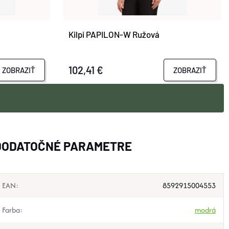
Kilpi PAPILON-W Ružová
102,41 €
ZOBRAZIŤ
ZOBRAZIŤ
DODATOČNÉ PARAMETRE
EAN
:
8592915004553
Farba
:
modrá