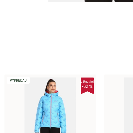
VÝPREDAJ
i
Rozdiel
-62 %