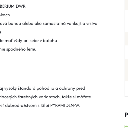
 SIBERIUM DWR
nkach
novú bundu alebo ako samostatná vonkajšia vrstva
u
te mať vždy pri sebe v batohu
anie spodného lemu
aj vysoký štandard pohodlia a ochrany pred
iacerých farebných variantoch, takže si môžete
niesť dobrodružstvom s Kilpi PYRAMIDEN-W.
P