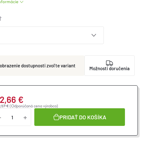
informácie
Ť
zvoľte variant
Možnosti doručenia
12,66 €
,17 €
(Odporúčaná cena výrobca)
notková
a:
PRIDAŤ DO KOŠÍKA