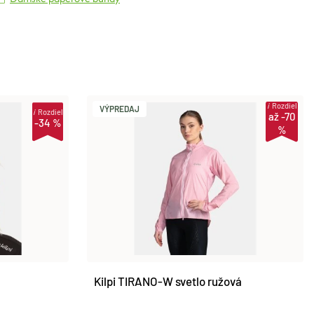
i
Rozdiel
VÝPREDAJ
i
Rozdiel
až -70
-34 %
%
Kilpi TIRANO-W svetlo ružová