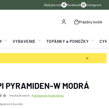
Sledujte nás
Facebook
Instagram
Prázdny košík
NÁKUPNÝ
KOŠÍK
Y
VYBAVENIE
TOPÁNKY a PONOŽKY
CYK
PI PYRAMIDEN-W MODRÁ
Neohodnotené
Podrobnosti hodnotenia
áperová bunda.