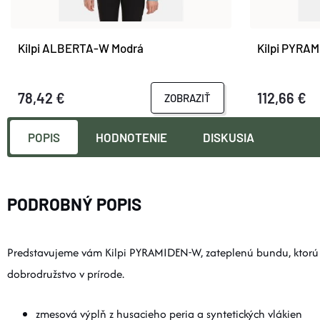
Kilpi ALBERTA-W Modrá
Kilpi PYRA
78,42 €
112,66 €
ZOBRAZIŤ
POPIS
HODNOTENIE
DISKUSIA
PODROBNÝ POPIS
Predstavujeme vám Kilpi PYRAMIDEN-W, zateplenú bundu, ktorú s
dobrodružstvo v prírode.
zmesová výplň z husacieho peria a syntetických vlákien