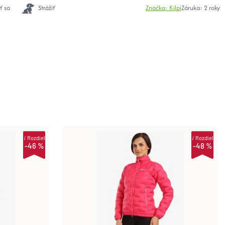
ť sa
Strážiť
Značka:
Kilpi
Záruka
:
2 roky
i
Rozdiel
i
Rozdiel
-46 %
-48 %