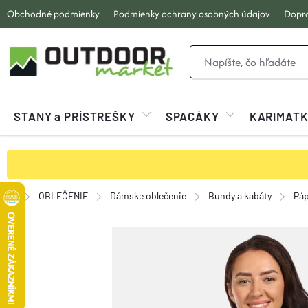
Prejsť
Obchodné podmienky
Podmienky ochrany osobných údajov
Dopra
na
obsah
STANY a PRÍSTREŠKY
SPACÁKY
KARIMAT
OBLEČENIE
Dámske oblečenie
Bundy a kabáty
Pá
Domov