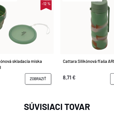
-12 %
ikónová skladacia miska
Cattara Silikónová fľaša A
l
8,71 €
ZOBRAZIŤ
SÚVISIACI TOVAR