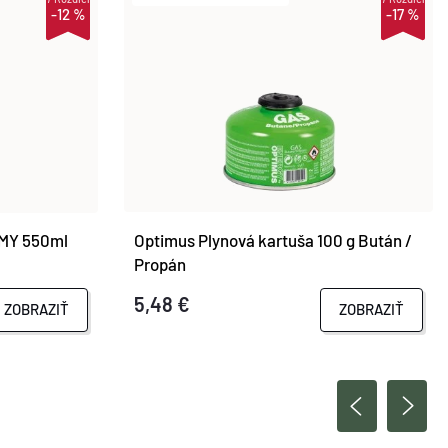
-12 %
-17 %
RMY 550ml
Optimus Plynová kartuša 100 g Bután /
Propán
5,48 €
ZOBRAZIŤ
ZOBRAZIŤ