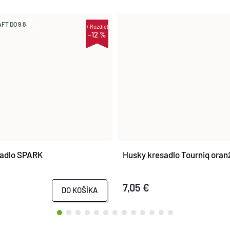
T DO 9.8.
i
Rozdiel
–12 %
sadlo SPARK
Husky kresadlo Tourniq oran
7,05 €
DO KOŠÍKA