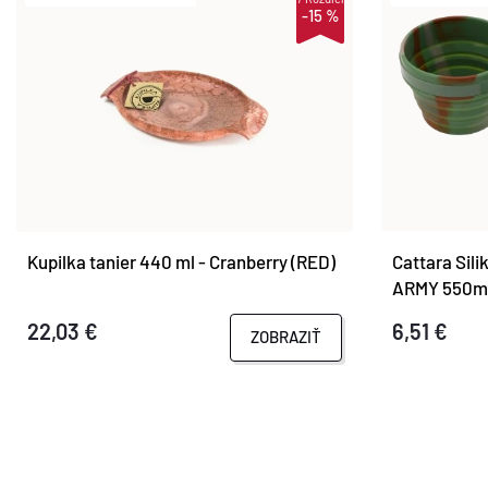
-15 %
Kupilka tanier 440 ml - Cranberry (RED)
Cattara Sil
ARMY 550m
22,03 €
6,51 €
ZOBRAZIŤ