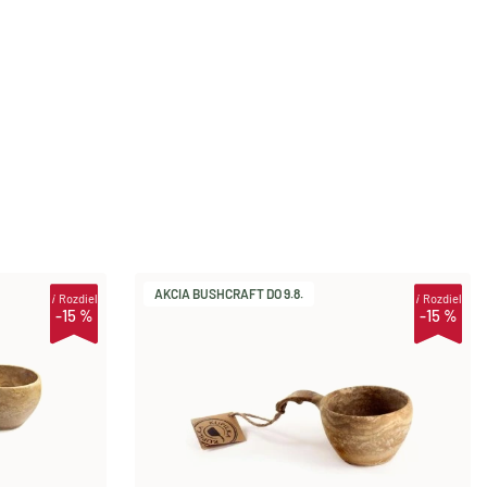
AKCIA BUSHCRAFT DO 9.8.
i
Rozdiel
i
Rozdiel
-15 %
-15 %