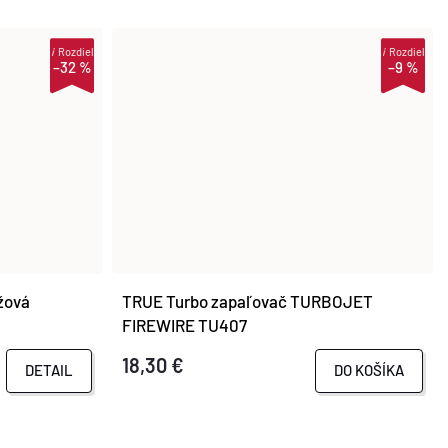
i
Rozdiel
i
Rozdiel
–32 %
–9 %
žová
TRUE Turbo zapaľovač TURBOJET
FIREWIRE TU407
18,30 €
DETAIL
DO KOŠÍKA