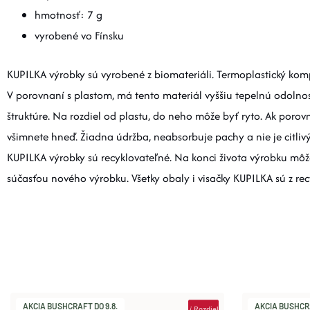
hmotnosť: 7 g
vyrobené vo Fínsku
KUPILKA výrobky sú vyrobené z biomateriáli. Termoplastický ko
V porovnaní s plastom, má tento materiál vyššiu tepelnú odolnos
štruktúre. Na rozdiel od plastu, do neho môže byť ryto. Ak poro
všimnete hneď. Žiadna údržba, neabsorbuje pachy a nie je citlivý
KUPILKA výrobky sú recyklovateľné. Na konci života výrobku môž
súčasťou nového výrobku. Všetky obaly i visačky KUPILKA sú z re
AKCIA BUSHCRAFT DO 9.8.
AKCIA BUSHCRA
i
Rozdiel