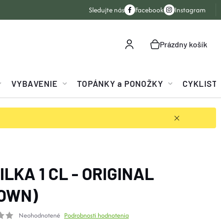
Sledujte nás
Facebook
Instagram
Prázdny košík
NÁKUPNÝ
KOŠÍK
VYBAVENIE
TOPÁNKY a PONOŽKY
CYKLIST
ILKA 1 CL - ORIGINAL
OWN)
Neohodnotené
Podrobnosti hodnotenia