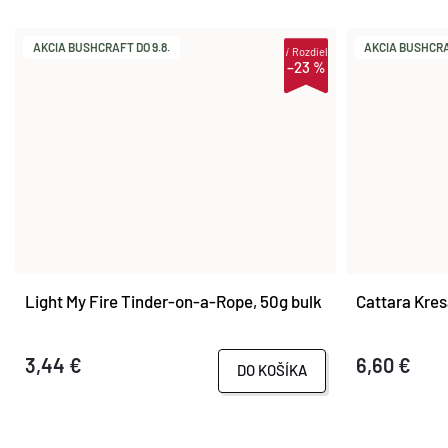
AKCIA BUSHCRAFT DO 9.8.
AKCIA BUSHCRAF
i
Rozdiel
–23 %
Light My Fire Tinder-on-a-Rope, 50g bulk
Cattara Kre
3,44 €
6,60 €
DO KOŠÍKA