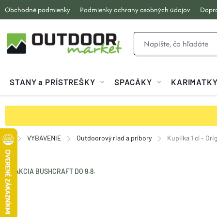
Prejsť
Obchodné podmienky
Podmienky ochrany osobných údajov
Dopra
na
obsah
STANY a PRÍSTREŠKY
SPACÁKY
KARIMATK
VYBAVENIE
Outdoorový riad a príbory
Kupilka 1 cl - Or
Domov
AKCIA BUSHCRAFT DO 9.8.