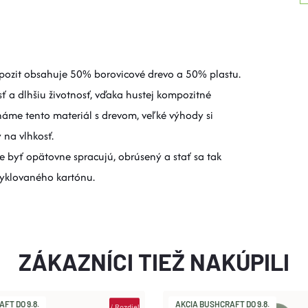
mpozit obsahuje 50% borovicové drevo a 50% plastu.
ť a dlhšiu životnosť, vďaka hustej kompozitné
vnáme tento materiál s drevom, veľké výhody si
 na vlhkosť.
e byť opätovne spracujú, obrúsený a stať sa tak
cyklovaného kartónu.
ZÁKAZNÍCI TIEŽ NAKÚPILI
FT DO 9.8.
AKCIA BUSHCRAFT DO 9.8.
i
Rozdiel