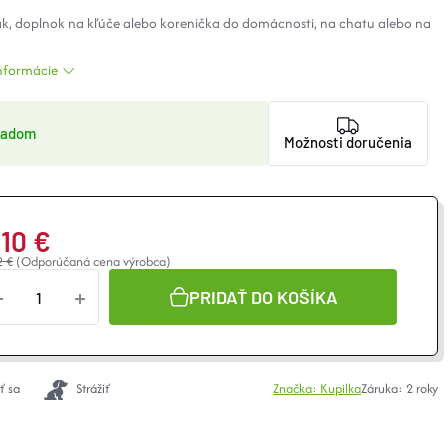
k, doplnok na kľúče alebo korenička do domácnosti, na chatu alebo na
informácie
ladom
Možnosti doručenia
,10 €
2 €
(Odporúčaná cena výrobca)
notková
a:
PRIDAŤ DO KOŠÍKA
ť sa
Strážiť
Značka:
Kupilka
Záruka
:
2 roky