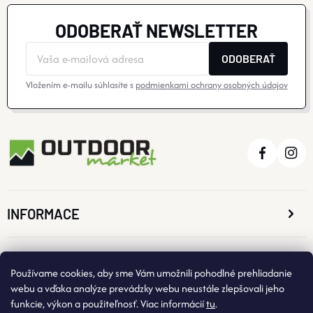
ODOBERAŤ NEWSLETTER
ODOBERAŤ
Vložením e-mailu súhlasíte s
podmienkami ochrany osobných údajov
INFORMACE
O NÁKUPE
Používame cookies, aby sme Vám umožnili pohodlné prehliadanie
webu a vďaka analýze prevádzky webu neustále zlepšovali jeho
funkcie, výkon a použiteľnosť. Viac informácií
tu
.
KONTAKTNÉ ÚDAJE