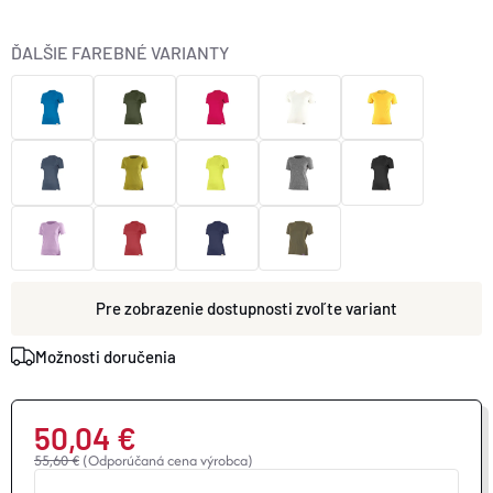
ĎALŠIE FAREBNÉ VARIANTY
zvoľte variant
Možnosti doručenia
50,04 €
55,60 €
(Odporúčaná cena výrobca)
Jednotková