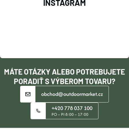
INSTAGRAM
Á
P
Ä
T
I
MÁTE OTÁZKY ALEBO POTREBUJETE
E
PORADIŤ S VÝBEROM TOVARU?
obchod@outdoormarket.cz
+420 778 037 100
PO – PI 8:00 – 17:00