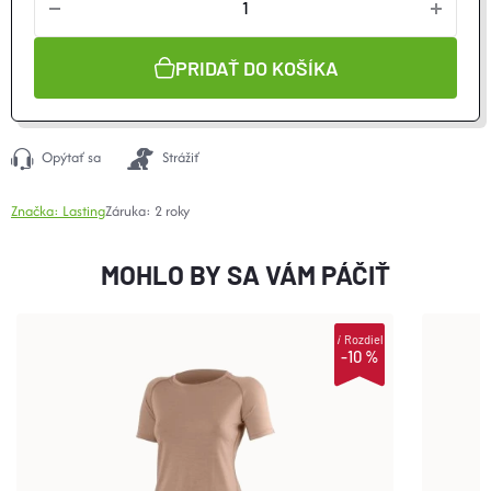
cena:
PRIDAŤ DO KOŠÍKA
Opýtať sa
Strážiť
Značka:
Lasting
Záruka
:
2 roky
MOHLO BY SA VÁM PÁČIŤ
i
Rozdiel
-10 %