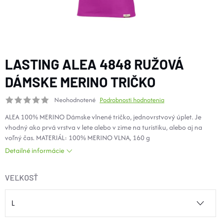
DOPLNKY
VYBAVENIE
LASTING ALEA 4848 RUŽOVÁ
TOPÁNKY a PONOŽKY
DÁMSKE MERINO TRIČKO
Neohodnotené
Podrobnosti hodnotenia
CYKLISTIKA
ALEA 100% MERINO Dámske vlnené tričko, jednovrstvový úplet. Je
vhodný ako prvá vrstva v lete alebo v zime na turistiku, alebo aj na
Značky
voľný čas. MATERIÁL: 100% MERINO VLNA, 160 g
Detailné informácie
Obchodné podmienky
Podmienky ochrany osobných údajov
Doprava a platba
VEĽKOSŤ
Kontakty
Veľkostné tabuľky
Výmena a vrátenie
Reklamácie
Zľavové kódy
Blog
Moja objednávka