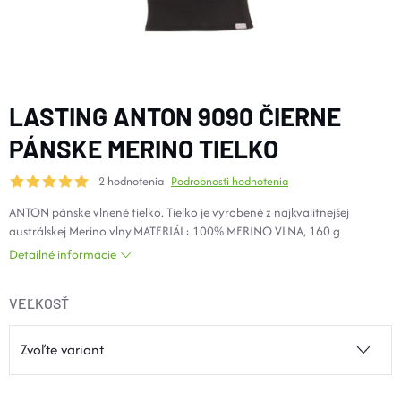
DOPLNKY
VYBAVENIE
LASTING ANTON 9090 ČIERNE
TOPÁNKY a PONOŽKY
PÁNSKE MERINO TIELKO
2 hodnotenia
Podrobnosti hodnotenia
CYKLISTIKA
ANTON pánske vlnené tielko. Tielko je vyrobené z najkvalitnejšej
austrálskej Merino vlny.MATERIÁL: 100% MERINO VLNA, 160 g
Značky
Detailné informácie
Obchodné podmienky
VEĽKOSŤ
Podmienky ochrany osobných údajov
Doprava a platba
Kontakty
Veľkostné tabuľky
Výmena a vrátenie
Reklamácie
Zľavové kódy
Blog
Moja objednávka