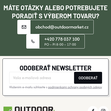
I
MÁTE OTÁZKY ALEBO POTREBUJETE
E
PORADIŤ S VÝBEROM TOVARU?
obchod@outdoormarket.cz
+420 778 037 100
PO – PI 8:00 – 17:00
ODOBERAŤ NEWSLETTER
ODOBERAŤ
Vložením e-mailu súhlasíte s
podmienkami ochrany osobných údajov