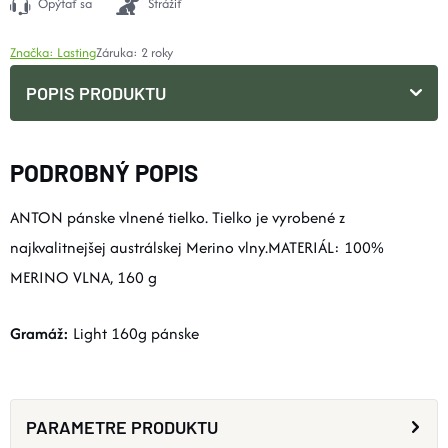
Opýtať sa
Strážiť
Značka:
Lasting
Záruka
:
2 roky
POPIS PRODUKTU
PODROBNÝ POPIS
ANTON pánske vlnené tielko. Tielko je vyrobené z
najkvalitnejšej austrálskej Merino vlny.MATERIÁL: 100%
MERINO VLNA, 160 g
Gramáž:
Light 160g pánske
PARAMETRE PRODUKTU