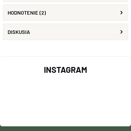
HODNOTENIE (2)
DISKUSIA
Z
INSTAGRAM
Á
P
Ä
T