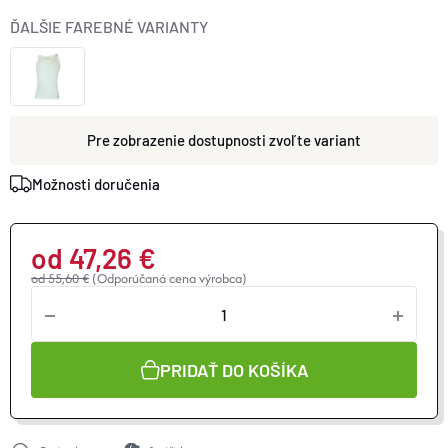
ĎALŠIE FAREBNÉ VARIANTY
zvoľte variant
Možnosti doručenia
od
47,26 €
od 55,60 €
(Odporúčaná cena výrobca)
Jednotková
cena:
PRIDAŤ DO KOŠÍKA