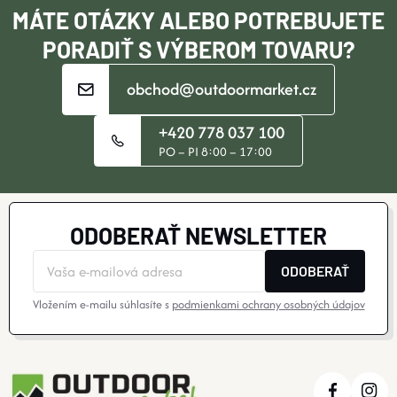
I
MÁTE OTÁZKY ALEBO POTREBUJETE
E
PORADIŤ S VÝBEROM TOVARU?
obchod@outdoormarket.cz
+420 778 037 100
PO – PI 8:00 – 17:00
ODOBERAŤ NEWSLETTER
ODOBERAŤ
Vložením e-mailu súhlasíte s
podmienkami ochrany osobných údajov