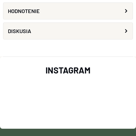
HODNOTENIE
DISKUSIA
Z
INSTAGRAM
Á
P
Ä
T