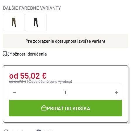
ĎALŠIE FAREBNÉ VARIANTY
zvoľte variant
Možnosti doručenia
od
55,02 €
od 64,73 €
(Odporúčaná cena výrobca)
Jednotková
cena:
PRIDAŤ DO KOŠÍKA