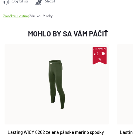
Opýtať sa
Strážiť
Značka:
Lasting
Záruka
:
2 roky
MOHLO BY SA VÁM PÁČIŤ
i
Rozdiel
až -15
%
Lasting WICY 6262 zelená pánske merino spodky
Lasting