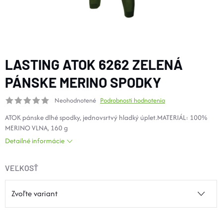
DOPLNKY
VYBAVENIE
LASTING ATOK 6262 ZELENÁ
TOPÁNKY a PONOŽKY
PÁNSKE MERINO SPODKY
Neohodnotené
Podrobnosti hodnotenia
CYKLISTIKA
ATOK pánske dlhé spodky, jednovsrtvý hladký úplet.MATERIÁL: 100%
MERINO VLNA, 160 g
Značky
Detailné informácie
Obchodné podmienky
VEĽKOSŤ
Podmienky ochrany osobných údajov
Doprava a platba
Kontakty
Veľkostné tabuľky
Výmena a vrátenie
Reklamácie
Zľavové kódy
Blog
Moja objednávka