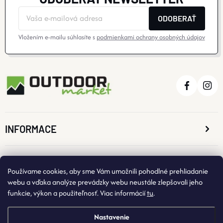
ODOBERAŤ
Vložením e-mailu súhlasíte s
podmienkami ochrany osobných údajov
INFORMACE
O NÁKUPE
Používame cookies, aby sme Vám umožnili pohodlné prehliadanie
webu a vďaka analýze prevádzky webu neustále zlepšovali jeho
funkcie, výkon a použiteľnosť. Viac informácií
tu
.
KONTAKTNÉ ÚDAJE
Nastavenie