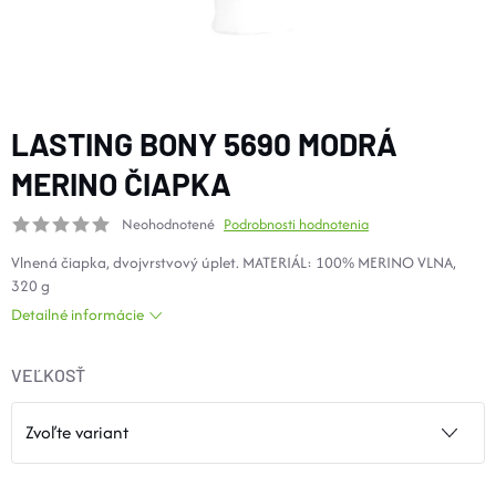
DOPLNKY
VYBAVENIE
LASTING BONY 5690 MODRÁ
TOPÁNKY a PONOŽKY
MERINO ČIAPKA
Neohodnotené
Podrobnosti hodnotenia
CYKLISTIKA
Vlnená čiapka, dvojvrstvový úplet. MATERIÁL: 100% MERINO VLNA,
320 g
Značky
Detailné informácie
Obchodné podmienky
VEĽKOSŤ
Podmienky ochrany osobných údajov
Doprava a platba
Kontakty
Veľkostné tabuľky
Výmena a vrátenie
Reklamácie
Zľavové kódy
Blog
Moja objednávka