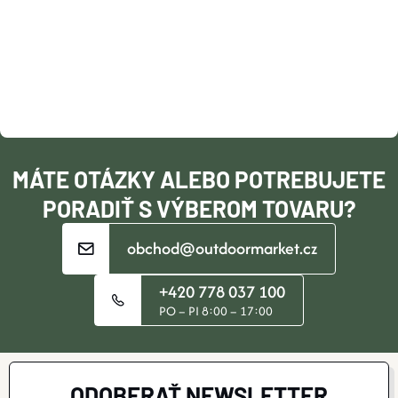
P
Ä
T
I
MÁTE OTÁZKY ALEBO POTREBUJETE
E
PORADIŤ S VÝBEROM TOVARU?
obchod@outdoormarket.cz
+420 778 037 100
PO – PI 8:00 – 17:00
ODOBERAŤ NEWSLETTER