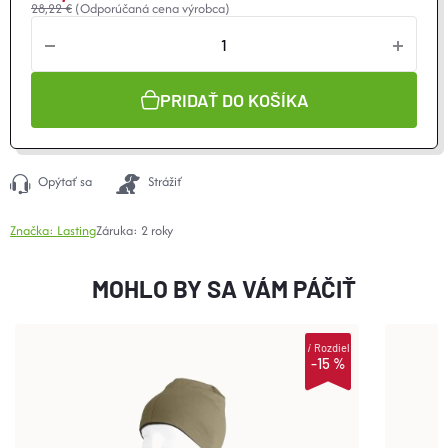
28,22 €
(Odporúčaná cena výrobca)
Jednotková
cena:
PRIDAŤ DO KOŠÍKA
Opýtať sa
Strážiť
Značka:
Lasting
Záruka
:
2 roky
MOHLO BY SA VÁM PÁČIŤ
i
Rozdiel
-15 %