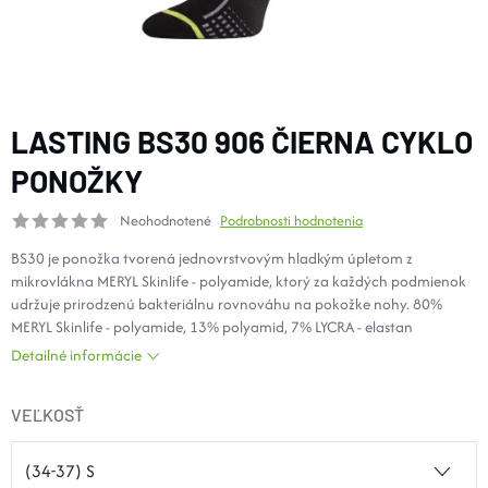
DOPLNKY
VYBAVENIE
LASTING BS30 906 ČIERNA CYKLO
TOPÁNKY a PONOŽKY
PONOŽKY
Neohodnotené
Podrobnosti hodnotenia
CYKLISTIKA
BS30 je ponožka tvorená jednovrstvovým hladkým úpletom z
mikrovlákna MERYL Skinlife - polyamide, ktorý za každých podmienok
Značky
udržuje prirodzenú bakteriálnu rovnováhu na pokožke nohy. 80%
MERYL Skinlife - polyamide, 13% polyamid, 7% LYCRA - elastan
Detailné informácie
Obchodné podmienky
Podmienky ochrany osobných údajov
Doprava a platba
VEĽKOSŤ
Kontakty
Veľkostné tabuľky
Výmena a vrátenie
Reklamácie
Zľavové kódy
Blog
Moja objednávka