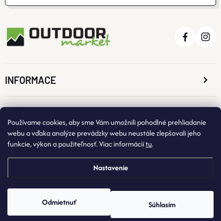
INFORMACE
O NÁKUPE
Používame cookies, aby sme Vám umožnili pohodlné prehliadanie
webu a vďaka analýze prevádzky webu neustále zlepšovali jeho
funkcie, výkon a použiteľnosť. Viac informácií
tu
.
KONTAKTNÉ ÚDAJE
Nastavenie
Odmietnuť
Súhlasím
Copyright 2026
OutdoorMarket
. Všetky práva vyhradené.