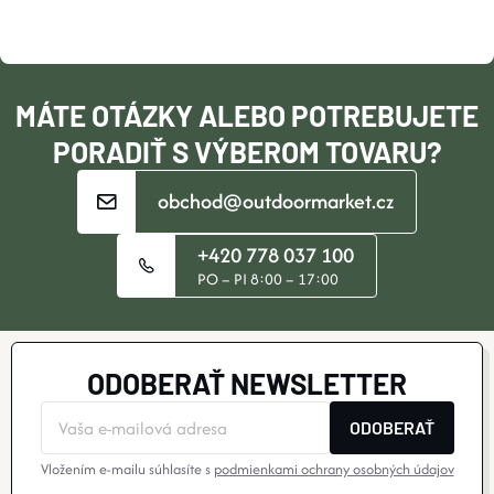
T
I
MÁTE OTÁZKY ALEBO POTREBUJETE
E
PORADIŤ S VÝBEROM TOVARU?
obchod@outdoormarket.cz
+420 778 037 100
PO – PI 8:00 – 17:00
ODOBERAŤ NEWSLETTER
ODOBERAŤ
Vložením e-mailu súhlasíte s
podmienkami ochrany osobných údajov