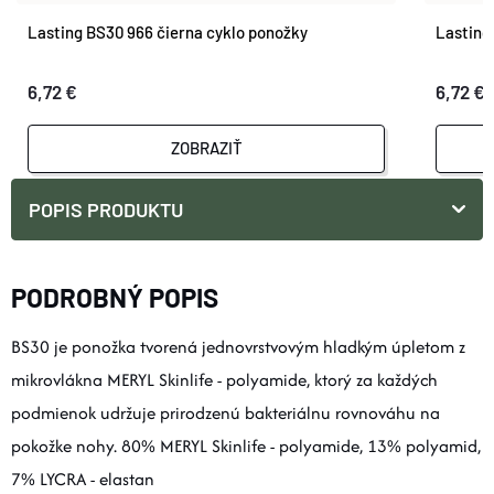
Lasting BS30 966 čierna cyklo ponožky
Lasting
6,72 €
6,72 €
ZOBRAZIŤ
POPIS PRODUKTU
PODROBNÝ POPIS
BS30 je ponožka tvorená jednovrstvovým hladkým úpletom z
mikrovlákna MERYL Skinlife - polyamide, ktorý za každých
podmienok udržuje prirodzenú bakteriálnu rovnováhu na
pokožke nohy. 80% MERYL Skinlife - polyamide, 13% polyamid,
7% LYCRA - elastan