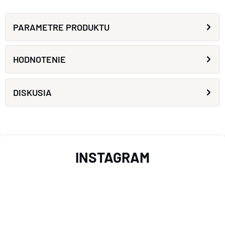
PARAMETRE PRODUKTU
HODNOTENIE
DISKUSIA
Z
INSTAGRAM
Á
P
Ä