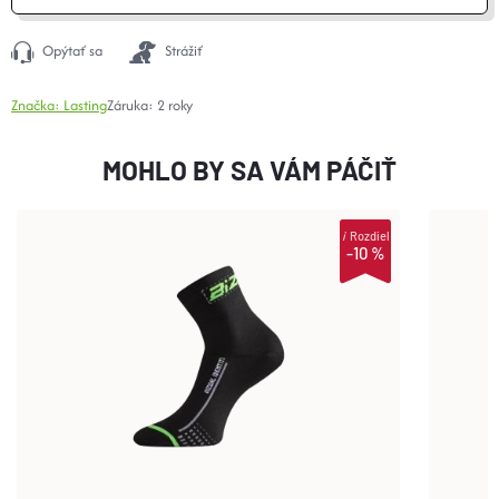
Opýtať sa
Strážiť
Značka:
Lasting
Záruka
:
2 roky
MOHLO BY SA VÁM PÁČIŤ
i
Rozdiel
-10 %