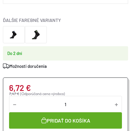
ĎALŠIE FAREBNÉ VARIANTY
Do 2 dní
Možnosti doručenia
6,72 €
7,47 €
(Odporúčaná cena výrobca)
Jednotková
cena:
PRIDAŤ DO KOŠÍKA