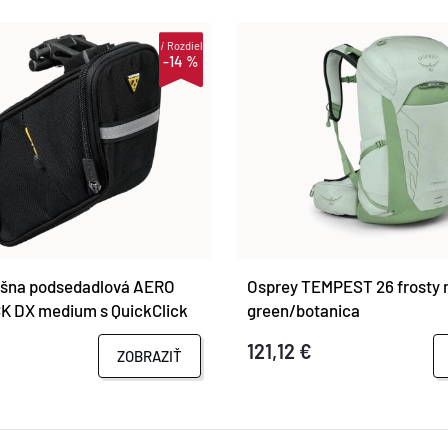
i
Rozdiel
-14 %
šna podsedadlová AERO
Osprey TEMPEST 26 frosty 
 DX medium s QuickClick
green/botanica
121,12 €
ZOBRAZIŤ