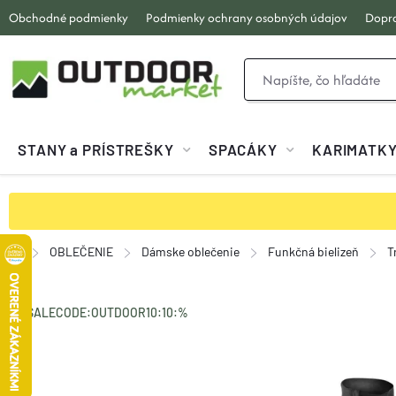
Prejsť
Obchodné podmienky
Podmienky ochrany osobných údajov
Dopra
na
obsah
STANY a PRÍSTREŠKY
SPACÁKY
KARIMATK
OBLEČENIE
Dámske oblečenie
Funkčná bielizeň
T
Domov
SALECODE:OUTDOOR10:10:%