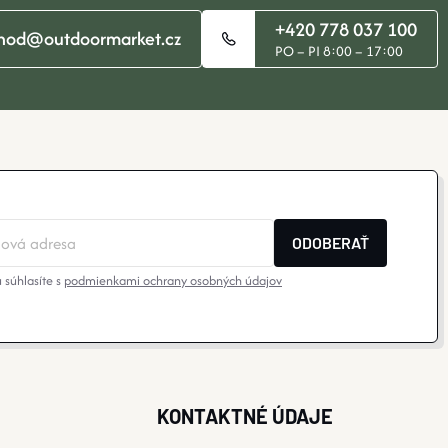
+420 778 037 100
hod@outdoormarket.cz
PO – PI 8:00 – 17:00
ODOBERAŤ
 súhlasíte s
podmienkami ochrany osobných údajov
KONTAKTNÉ ÚDAJE