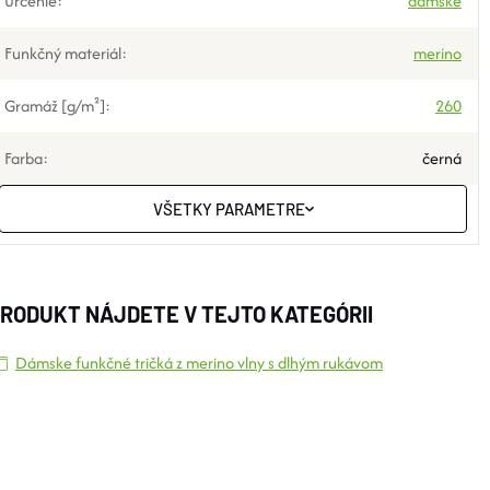
Určenie
:
dámske
Funkčný materiál
:
merino
Gramáž [g/m²]
:
260
Farba
:
černá
VŠETKY PARAMETRE
RODUKT NÁJDETE V TEJTO KATEGÓRII
Dámske funkčné tričká z merino vlny s dlhým rukávom