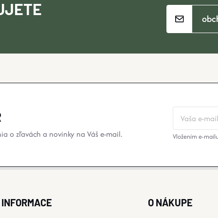
UJETE
obc
?
R
a o zľavách a novinky na Váš e-mail.
Vložením e-mailu
INFORMACE
O NÁKUPE