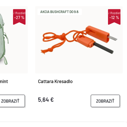
AKCIA BUSHCRAFT DO 9.8.
i
Rozdiel
i
Rozdiel
-27 %
-12 %
mint
Cattara Kresadlo
5,64 €
ZOBRAZIŤ
ZOBRAZIŤ