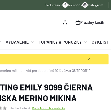
Sledujte nás
Facebook
Instagram
Prázdny košík
NÁKUPNÝ
KOŠÍK
VYBAVENIE
TOPÁNKY a PONOŽKY
CYKLIST
 merino mikina
+ kód pre dodatočnú 10% zľavu: OUTDOOR10
TING EMILY 9099 ČIERNA
SKA MERINO MIKINA
Neohodnotené
Podrobnosti hodnotenia