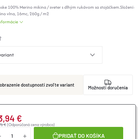
ske 100% Merino mikina / sveter s dlhým rukávom sa stojáčkem.Složení:
no vlna, 16mc, 260g / m2
informácie
Ť
zvoľte variant
Možnosti doručenia
3,94 €
76 €
(Odporúčaná cena výrobca)
notková
a:
PRIDAŤ DO KOŠÍKA