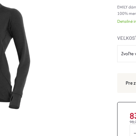
EMILY dám
100% meri
Detailné 
VEĽKOS
8
98,
Jed
cen