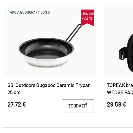
AKCIA BUSHCRAFT DO 9.8.
i
Rozdiel
-23 %
GSI Outdoors Bugaboo Ceramic Frypan
TOPEAK bra
25 cm
WEDGE PACK
27,72 €
29,59 €
ZOBRAZIŤ