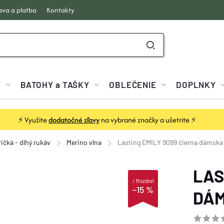
va a platba
Kontakty
Y
BATOHY a TAŠKY
OBLEČENIE
DOPLNKY
⚡ Využite
dodatočné zľavy
na vybrané značky a ušetrite ⚡
ričká - dlhý rukáv
Merino vlna
Lasting EMILY 9099 čierna dámska
LAS
i
Rozdiel
–15 %
DÁM