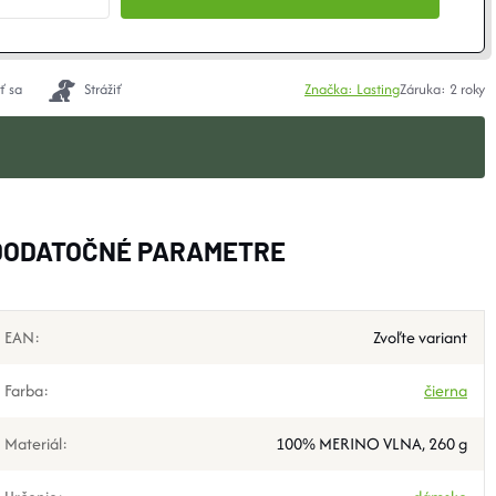
ť sa
Strážiť
Značka:
Lasting
Záruka
:
2 roky
DODATOČNÉ PARAMETRE
EAN
:
Zvoľte variant
Farba
:
čierna
Materiál
:
100% MERINO VLNA, 260 g