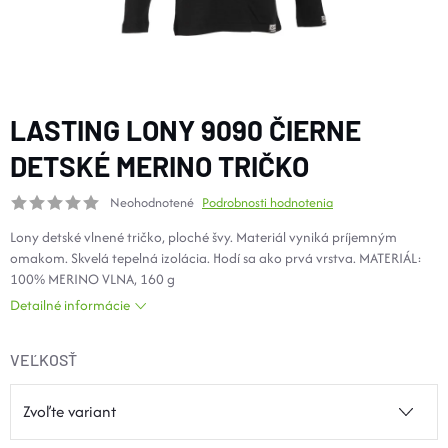
DOPLNKY
VYBAVENIE
LASTING LONY 9090 ČIERNE
TOPÁNKY a PONOŽKY
DETSKÉ MERINO TRIČKO
Neohodnotené
Podrobnosti hodnotenia
CYKLISTIKA
Lony detské vlnené tričko, ploché švy. Materiál vyniká príjemným
omakom. Skvelá tepelná izolácia. Hodí sa ako prvá vrstva. MATERIÁL:
Značky
100% MERINO VLNA, 160 g
Detailné informácie
Obchodné podmienky
Podmienky ochrany osobných údajov
Doprava a platba
VEĽKOSŤ
Kontakty
Veľkostné tabuľky
Výmena a vrátenie
Reklamácie
Zľavové kódy
Blog
Moja objednávka