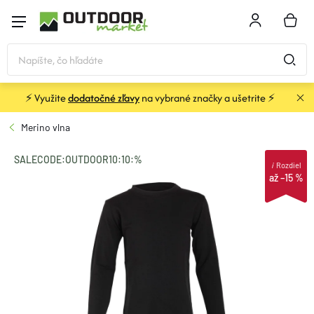
Prejsť
na
NÁKU
obsah
KOŠÍK
⚡ Využite
dodatočné zľavy
na vybrané značky a ušetrite ⚡
STANY a PRÍSTREŠKY
Merino vlna
SPACÁKY
SALECODE:OUTDOOR10:10:%
i
Rozdiel
až –15 %
KARIMATKY
BATOHY a TAŠKY
OBLEČENIE