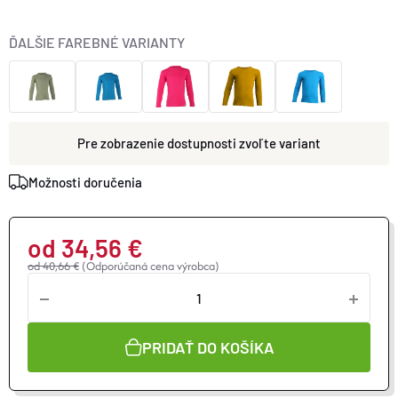
ĎALŠIE FAREBNÉ VARIANTY
zvoľte variant
Možnosti doručenia
od
34,56 €
od 40,66 €
(Odporúčaná cena výrobca)
Jednotková
cena:
PRIDAŤ DO KOŠÍKA