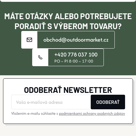
I
MÁTE OTÁZKY ALEBO POTREBUJETE
E
PORADIŤ S VÝBEROM TOVARU?
obchod@outdoormarket.cz
+420 778 037 100
PO – PI 8:00 – 17:00
ODOBERAŤ NEWSLETTER
ODOBERAŤ
Vložením e-mailu súhlasíte s
podmienkami ochrany osobných údajov