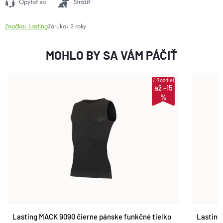
Opýtať sa
Strážiť
Značka:
Lasting
Záruka
:
2 roky
MOHLO BY SA VÁM PÁČIŤ
i
Rozdiel
až -15
%
Lasting MACK 9090 čierne pánske funkčné tielko
Lasting