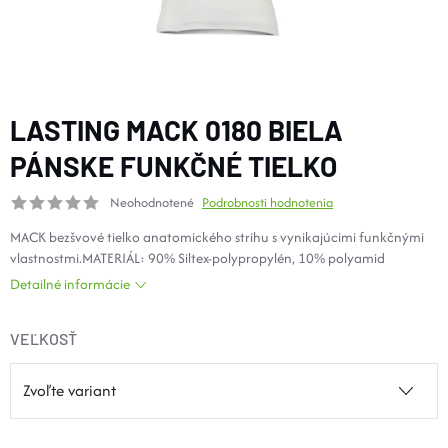
DOPLNKY
VYBAVENIE
LASTING MACK 0180 BIELA
TOPÁNKY a PONOŽKY
PÁNSKE FUNKČNÉ TIELKO
Neohodnotené
Podrobnosti hodnotenia
CYKLISTIKA
MACK bezšvové tielko anatomického strihu s vynikajúcimi funkčnými
vlastnostmi.MATERIÁL: 90% Siltex-polypropylén, 10% polyamid
Značky
Detailné informácie
Obchodné podmienky
VEĽKOSŤ
Podmienky ochrany osobných údajov
Doprava a platba
Kontakty
Veľkostné tabuľky
Výmena a vrátenie
Reklamácie
Zľavové kódy
Blog
Moja objednávka