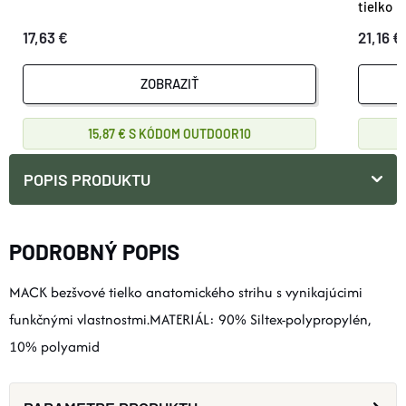
tielko
17,63 €
21,16 €
ZOBRAZIŤ
15,87 €
OUTDOOR10
POPIS PRODUKTU
PODROBNÝ POPIS
MACK bezšvové tielko anatomického strihu s vynikajúcimi
funkčnými vlastnostmi.MATERIÁL: 90% Siltex-polypropylén,
10% polyamid