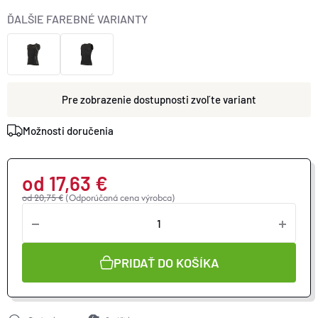
ĎALŠIE FAREBNÉ VARIANTY
zvoľte variant
Možnosti doručenia
od
17,63 €
od 20,75 €
(Odporúčaná cena výrobca)
Jednotková
cena:
PRIDAŤ DO KOŠÍKA