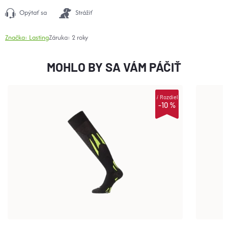
Opýtať sa
Strážiť
Značka:
Lasting
Záruka
:
2 roky
MOHLO BY SA VÁM PÁČIŤ
i
Rozdiel
-10 %