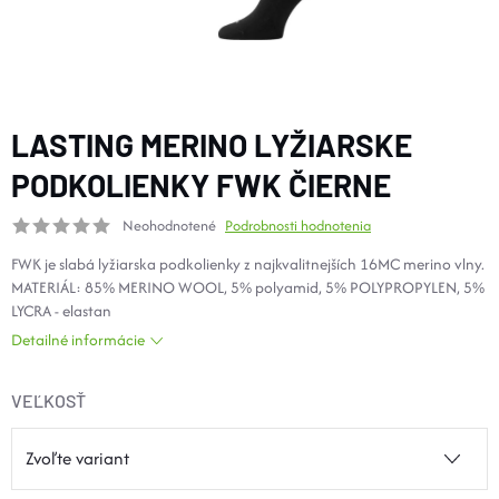
DOPLNKY
VYBAVENIE
LASTING MERINO LYŽIARSKE
TOPÁNKY a PONOŽKY
PODKOLIENKY FWK ČIERNE
Neohodnotené
Podrobnosti hodnotenia
CYKLISTIKA
FWK je slabá lyžiarska podkolienky z najkvalitnejších 16MC merino vlny.
MATERIÁL: 85% MERINO WOOL, 5% polyamid, 5% POLYPROPYLEN, 5%
Značky
LYCRA - elastan
Detailné informácie
Obchodné podmienky
Podmienky ochrany osobných údajov
Doprava a platba
VEĽKOSŤ
Kontakty
Veľkostné tabuľky
Výmena a vrátenie
Reklamácie
Zľavové kódy
Blog
Moja objednávka