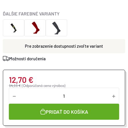
ĎALŠIE FAREBNÉ VARIANTY
zvoľte variant
Možnosti doručenia
12,70 €
14,11 €
(Odporúčaná cena výrobca)
Jednotková
cena:
PRIDAŤ DO KOŠÍKA