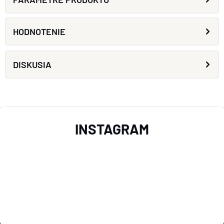
HODNOTENIE
DISKUSIA
Z
INSTAGRAM
Á
P
Ä
T