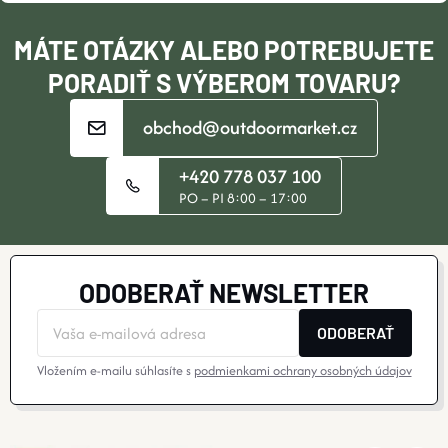
I
MÁTE OTÁZKY ALEBO POTREBUJETE
E
PORADIŤ S VÝBEROM TOVARU?
obchod@outdoormarket.cz
+420 778 037 100
PO – PI 8:00 – 17:00
ODOBERAŤ NEWSLETTER
ODOBERAŤ
Vložením e-mailu súhlasíte s
podmienkami ochrany osobných údajov