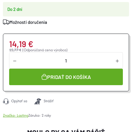
Do 2 dní
Možnosti doručenia
14,19 €
15,77 €
(Odporúčaná cena výrobca)
Jednotková
cena:
PRIDAŤ DO KOŠÍKA
Opýtať sa
Strážiť
Značka:
Lasting
Záruka
:
2 roky