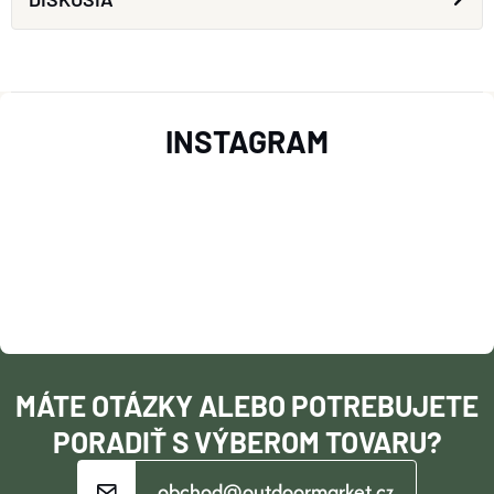
Z
INSTAGRAM
Á
P
Ä
T
I
MÁTE OTÁZKY ALEBO POTREBUJETE
E
PORADIŤ S VÝBEROM TOVARU?
obchod@outdoormarket.cz