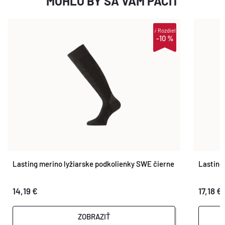
MOHLO BY SA VÁM PÁČIŤ
i
Rozdiel
-10 %
Lasting merino lyžiarske podkolienky SWE čierne
Lasting
14,19 €
17,18 €
ZOBRAZIŤ