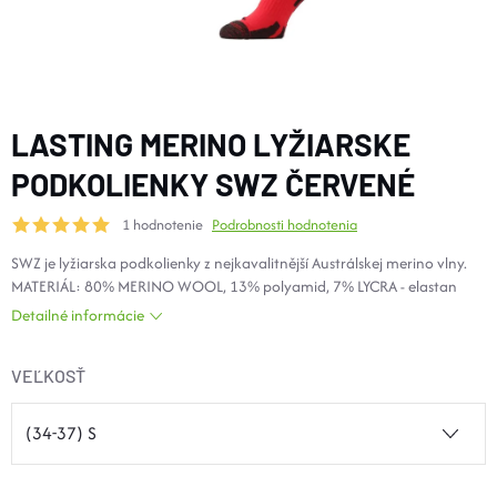
DOPLNKY
VYBAVENIE
LASTING MERINO LYŽIARSKE
TOPÁNKY a PONOŽKY
PODKOLIENKY SWZ ČERVENÉ
1 hodnotenie
Podrobnosti hodnotenia
CYKLISTIKA
SWZ je lyžiarska podkolienky z nejkavalitnější Austrálskej merino vlny.
MATERIÁL: 80% MERINO WOOL, 13% polyamid, 7% LYCRA - elastan
Značky
Detailné informácie
Obchodné podmienky
VEĽKOSŤ
Podmienky ochrany osobných údajov
Doprava a platba
Kontakty
Veľkostné tabuľky
Výmena a vrátenie
Reklamácie
Zľavové kódy
Blog
Moja objednávka