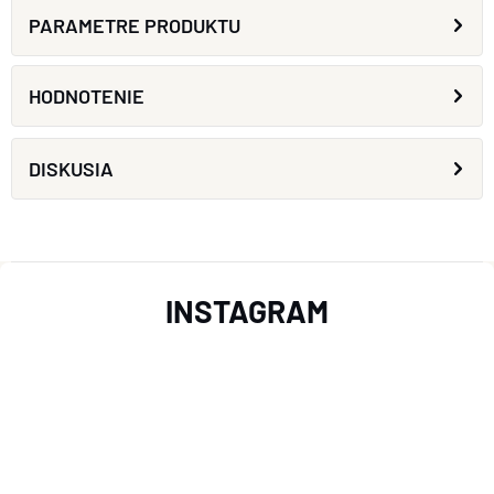
PARAMETRE PRODUKTU
HODNOTENIE
DISKUSIA
Z
INSTAGRAM
Á
P
Ä