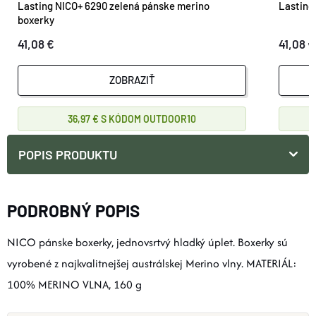
Lasting NICO+ 6290 zelená pánske merino
Lasting
boxerky
41,08 €
41,08 €
ZOBRAZIŤ
36,97 €
OUTDOOR10
POPIS PRODUKTU
PODROBNÝ POPIS
NICO pánske boxerky, jednovsrtvý hladký úplet. Boxerky sú
vyrobené z najkvalitnejšej austrálskej Merino vlny. MATERIÁL:
100% MERINO VLNA, 160 g