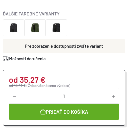
ĎALŠIE FAREBNÉ VARIANTY
zvoľte variant
Možnosti doručenia
od
35,27 €
od 41,49 €
(Odporúčaná cena výrobca)
Jednotková
cena:
PRIDAŤ DO KOŠÍKA