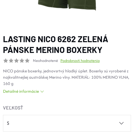
DOPLNKY
VYBAVENIE
LASTING NICO 6262 ZELENÁ
TOPÁNKY a PONOŽKY
PÁNSKE MERINO BOXERKY
Neohodnotené
Podrobnosti hodnotenia
CYKLISTIKA
NICO pánske boxerky, jednovsrtvý hladký úplet. Boxerky sú vyrobené z
najkvalitnejšej austrálskej Merino vlny. MATERIÁL: 100% MERINO VLNA,
Značky
160 g
Detailné informácie
Obchodné podmienky
Podmienky ochrany osobných údajov
Doprava a platba
VEĽKOSŤ
Kontakty
Veľkostné tabuľky
Výmena a vrátenie
Reklamácie
Zľavové kódy
Blog
Moja objednávka