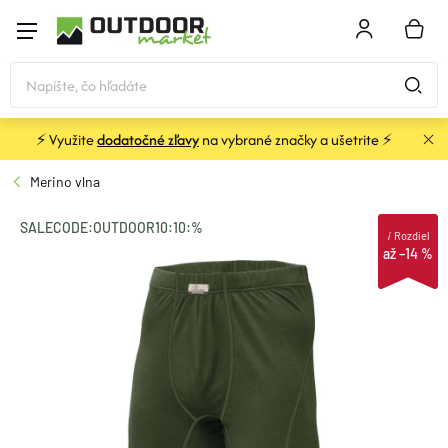
Prejsť
na
NÁKU
obsah
KOŠÍK
⚡ Využite
dodatočné zľavy
na vybrané značky a ušetrite ⚡
STANY a PRÍSTREŠKY
Merino vlna
SPACÁKY
SALECODE:OUTDOOR10:10:%
i
Rozdiel
až –14 %
KARIMATKY
BATOHY a TAŠKY
OBLEČENIE