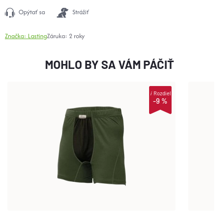
Opýtať sa
Strážiť
Značka:
Lasting
Záruka
:
2 roky
MOHLO BY SA VÁM PÁČIŤ
i
Rozdiel
-9 %