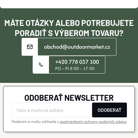
T
I
MÁTE OTÁZKY ALEBO POTREBUJETE
E
PORADIŤ S VÝBEROM TOVARU?
obchod@outdoormarket.cz
+420 778 037 100
PO – PI 8:00 – 17:00
ODOBERAŤ NEWSLETTER
ODOBERAŤ
Vložením e-mailu súhlasíte s
podmienkami ochrany osobných údajov