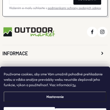
Vložením e-mailu súhlasíte s
podmienkami ochrany osobných údajov
INFORMACE
O NÁKUPE
Používame cookies, aby sme Vám umožnili pohodlné prehliadanie
webu a vďaka analýze prevádzky webu neustále zlepšovali jeho
funkcie, výkon a použiteľnosť. Viac informácií
tu
.
KONTAKTNÉ ÚDAJE
Nastavenie