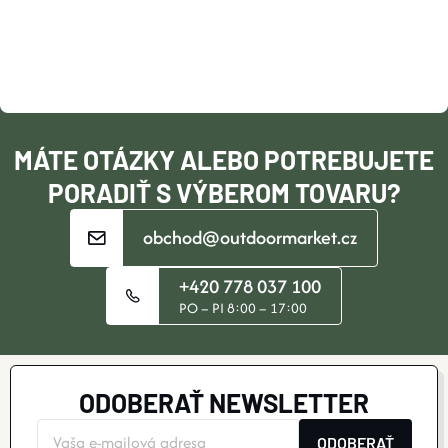
Ä
T
I
MÁTE OTÁZKY ALEBO POTREBUJETE
E
PORADIŤ S VÝBEROM TOVARU?
obchod@outdoormarket.cz
+420 778 037 100
PO – PI 8:00 – 17:00
ODOBERAŤ NEWSLETTER
ODOBERAŤ