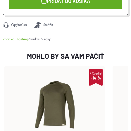
PRIDAŤ DO KOŠÍKA
Opýtať sa
Strážiť
Značka:
Lasting
Záruka
:
2 roky
MOHLO BY SA VÁM PÁČIŤ
i
Rozdiel
-14 %