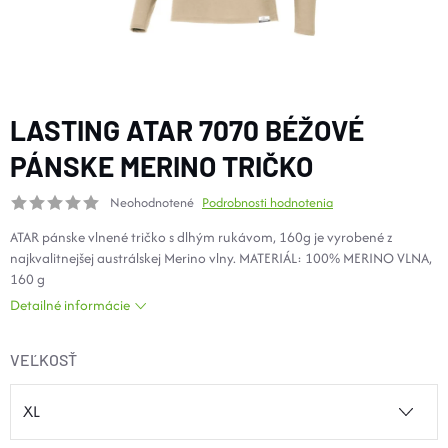
DOPLNKY
VYBAVENIE
LASTING ATAR 7070 BÉŽOVÉ
TOPÁNKY a PONOŽKY
PÁNSKE MERINO TRIČKO
Neohodnotené
Podrobnosti hodnotenia
CYKLISTIKA
ATAR pánske vlnené tričko s dlhým rukávom, 160g je vyrobené z
najkvalitnejšej austrálskej Merino vlny.
MATERIÁL: 100% MERINO VLNA,
Značky
160 g
Detailné informácie
Obchodné podmienky
Podmienky ochrany osobných údajov
Doprava a platba
VEĽKOSŤ
Kontakty
Veľkostné tabuľky
Výmena a vrátenie
Reklamácie
Zľavové kódy
Blog
Moja objednávka