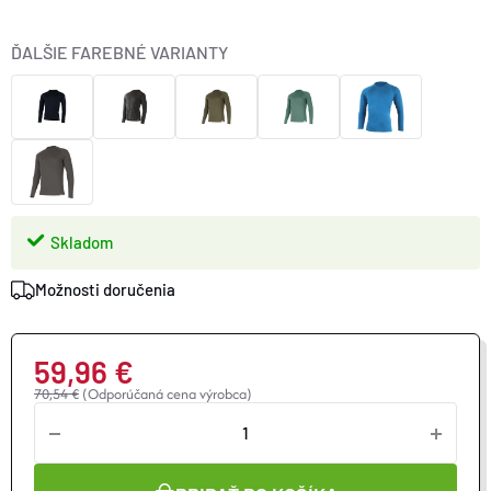
ĎALŠIE FAREBNÉ VARIANTY
Skladom
Možnosti doručenia
59,96 €
70,54 €
(Odporúčaná cena výrobca)
Jednotková
cena: