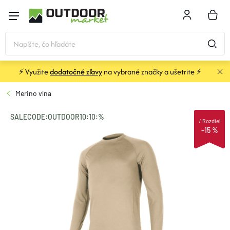
Prejsť
na
NÁKU
obsah
KOŠÍK
⚡ Využite
dodatočné zľavy
na vybrané značky a ušetrite ⚡
STANY a PRÍSTREŠKY
Merino vlna
SPACÁKY
SALECODE:OUTDOOR10:10:%
i
Rozdiel
–15 %
KARIMATKY
BATOHY a TAŠKY
OBLEČENIE