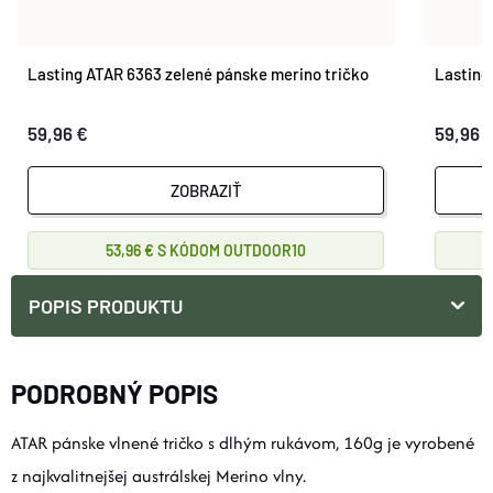
Lasting ATAR 6363 zelené pánske merino tričko
Lasting
59,96 €
59,96 
ZOBRAZIŤ
53,96 €
OUTDOOR10
POPIS PRODUKTU
PODROBNÝ POPIS
ATAR pánske vlnené tričko s dlhým rukávom, 160g je vyrobené
z najkvalitnejšej austrálskej Merino vlny.