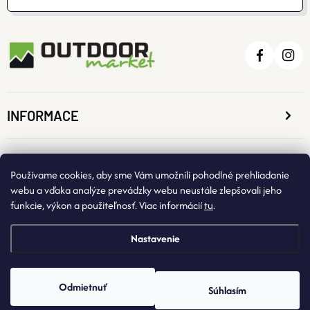
INFORMACE
O NÁKUPE
Používame cookies, aby sme Vám umožnili pohodlné prehliadanie
webu a vďaka analýze prevádzky webu neustále zlepšovali jeho
funkcie, výkon a použiteľnosť. Viac informácií
tu
.
KONTAKTNÉ ÚDAJE
Nastavenie
Odmietnuť
Súhlasím
Copyright 2026
OutdoorMarket
. Všetky práva vyhradené.