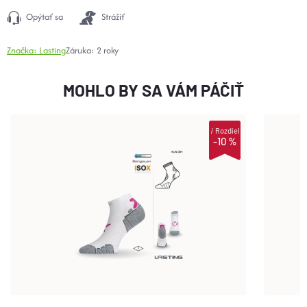
Opýtať sa
Strážiť
Značka:
Lasting
Záruka
:
2 roky
MOHLO BY SA VÁM PÁČIŤ
i
Rozdiel
-10 %