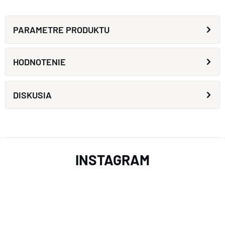
PARAMETRE PRODUKTU
HODNOTENIE
DISKUSIA
Z
INSTAGRAM
Á
P
Ä