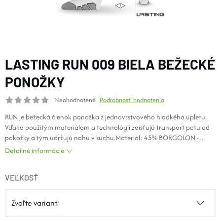
DOPLNKY
VYBAVENIE
LASTING RUN 009 BIELA BEŽECKÉ
TOPÁNKY a PONOŽKY
PONOŽKY
Neohodnotené
Podrobnosti hodnotenia
CYKLISTIKA
RUN je bežecká členok ponožka z jednovrstvového hladkého úpletu.
Vďaka použitým materiálom a technológií zaisťujú transport potu od
Značky
pokožky a tým udržujú nohu v suchu.Materiál: 45% BORGOLON -
polyamide, 35% COOLMAX - polyester, 15% polyamid, 5% LYCRA -
Detailné informácie
elastan
Obchodné podmienky
Podmienky ochrany osobných údajov
Doprava a platba
VEĽKOSŤ
Kontakty
Veľkostné tabuľky
Výmena a vrátenie
Reklamácie
Zľavové kódy
Blog
Moja objednávka