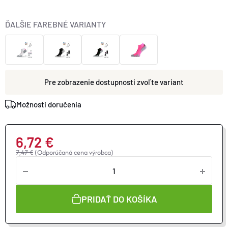
ĎALŠIE FAREBNÉ VARIANTY
zvoľte variant
Možnosti doručenia
6,72 €
7,47 €
(Odporúčaná cena výrobca)
Jednotková
cena:
PRIDAŤ DO KOŠÍKA