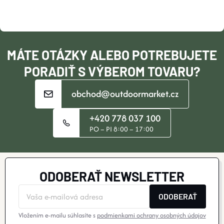
T
I
MÁTE OTÁZKY ALEBO POTREBUJETE
E
PORADIŤ S VÝBEROM TOVARU?
obchod@outdoormarket.cz
+420 778 037 100
PO – PI 8:00 – 17:00
ODOBERAŤ NEWSLETTER
ODOBERAŤ
Vložením e-mailu súhlasíte s
podmienkami ochrany osobných údajov